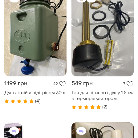
1199 грн
549 грн
49
7
Душ літній з підігрівом 30 л.
Тен для літнього душу 1.5 кw
з терморегулятором
(4)
(2)