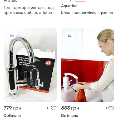
Atlantic
Aquatica
Тэн, терморегулятор, анод,
прокладка бойлер ariston,
Кран водонагрівач aquatica
termy набор
779 грн
583 грн
0
0
Delimano
Delimano