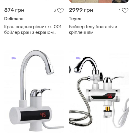
874 грн
2999 грн
3
1
Delimano
Teyes
Кран водонагрівник rx-001
Бойлер tesy болгарія з
бойлер кран з екраном
кріпленням
нижнє кріплення змішувач
проточний нагрівач ag 1488