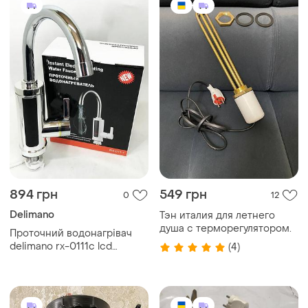
894 грн
549 грн
0
12
Delimano
Тэн италия для летнего
душа с терморегулятором.
Проточний водонагрівач
delimano rx-0111c lcd
(4)
дисплеєм 3квт кран
електричний нижнє
підключення