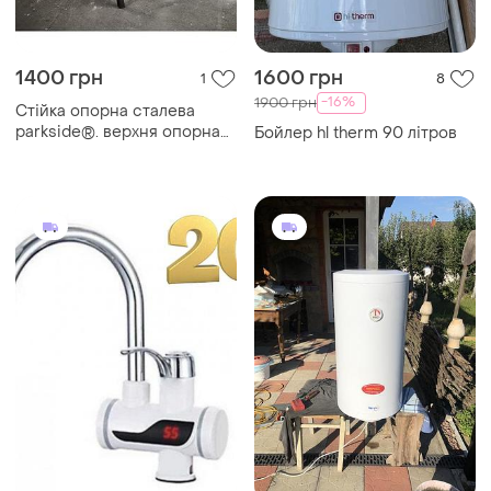
1400 грн
1600 грн
1
8
-16%
1900 грн
Стійка опорна сталева
parkside®. верхня опорна
Бойлер hl therm 90 літров
планка з двома складними
кріпленнями безпеки.