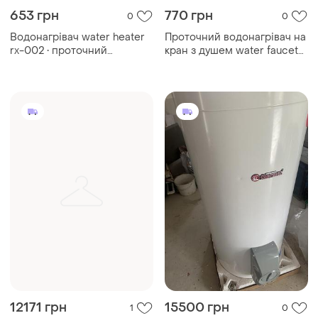
653 грн
770 грн
0
0
Водонагрівач water heater
Проточний водонагрівач на
rx-002 • проточний
кран з душем water faucet
електричний водонагрівач
& shower з нижнім
з жк-дисплеєм для кухні
підключенням · кран -
ванної та гаража
бойлер миттєвого нагріву
води c lcd
12171 грн
15500 грн
1
0