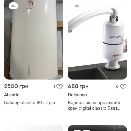
2500 грн
688 грн
1
0
Atlantic
Delimano
Бойлер atlantic 80 літрів
Водонагрівач проточний
кран digital classic 3 квт,
проточний водонагрівач
для гарячої води