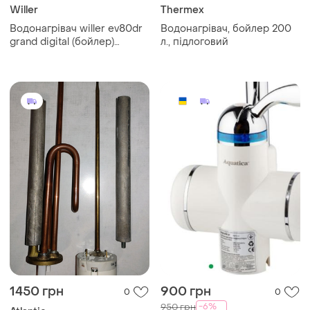
Willer
Thermex
Водонагрівач willer ev80dr
Водонагрівач, бойлер 200
grand digital (бойлер)
л., підлоговий
вертикальний 80 л. плоский
двох бакова система,
"сухий"
1450 грн
900 грн
0
0
-6%
950 грн