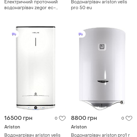
Електричний проточний
Водонагрівач ariston velis
водонагрівач zegor ec-
pro 50 eu
810kb з лійкою для душу 3,4
квт (корпус пластик, led-
індикатор температури)
16500 грн
8800 грн
0
0
Ariston
Ariston
Водонагрівач ariston velis
Водонагрівач ariston pro1 r