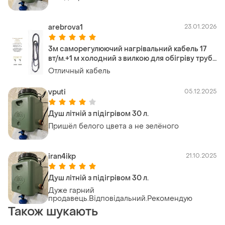
arebrova1
23.01.2026
3м саморегулюючий нагрівальний кабель 17
вт/м.+1 м холодний з вилкою для обігріву труб,
трубопроводів і кранів для сушки для
Отличный кабель
рушників
vputi
05.12.2025
Душ літній з підігрівом 30 л.
Пришёл белого цвета а не зелёного
iran4ikp
21.10.2025
Душ літній з підігрівом 30 л.
Дуже гарний
продавець.Відповідальний.Рекомендую
Також шукають