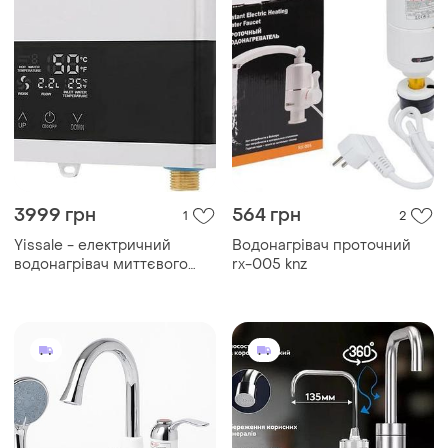
3999 грн
564 грн
1
2
Yissale - електричний
Водонагрівач проточний
водонагрівач миттєвого
rx-005 knz
нагрівання потужністю
6000 вт, 220 в, сенсорний,
пульт керування, дисплей.
уцінка