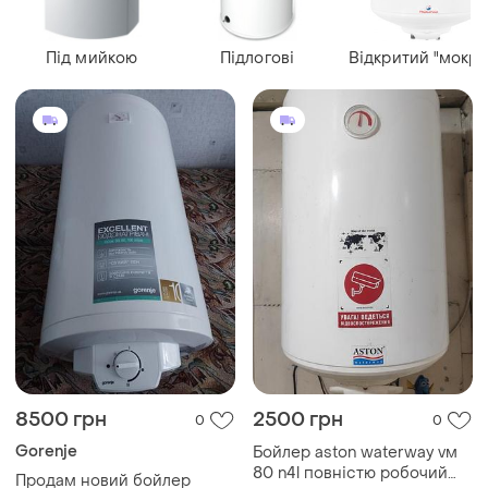
Під мийкою
Підлогові
Відкритий "мокри
8500 грн
2500 грн
0
0
Gorenje
Бойлер aston waterway vм
80 n4l повністю робочий
Продам новий бойлер