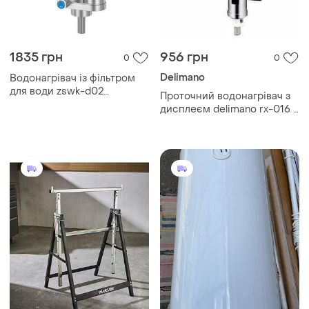
1835 грн
956 грн
0
0
Delimano
Водонагрівач із фільтром
для води zswk-d02
Проточний водонагрівач з
проточний
дисплеєм delimano rx-016 ∙
хромований метал