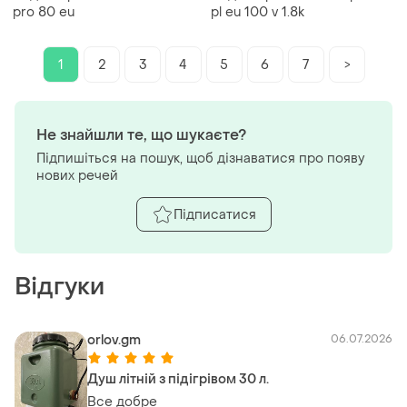
pro 80 eu
pl eu 100 v 1.8k
1
2
3
4
5
6
7
>
Не знайшли те, що шукаєте?
Підпишіться на пошук, щоб дізнаватися про появу
нових речей
Підписатися
Відгуки
orlov.gm
06.07.2026
Душ літній з підігрівом 30 л.
Все добре