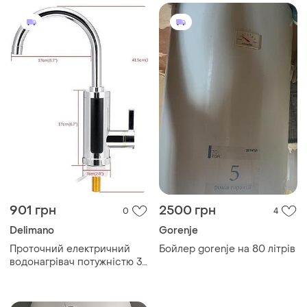
901 грн
2500 грн
0
4
Delimano
Gorenje
Проточний електричний
Бойлер gorenje на 80 літрів
водонагрівач потужністю 3
delimano, проточний
водонагрівач delimano
water heater gn-25