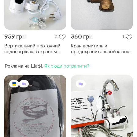
959 грн
360 грн
0
1
Вертикальний проточний
Кран венитиль и
водонагрівач з екраном
предохранительный клапан
zsw-d03 бойлер sk2
водонагревателя на 8 бар
1/2 icma gs09
Реклама на Шафі.
Як сюди потрапити?