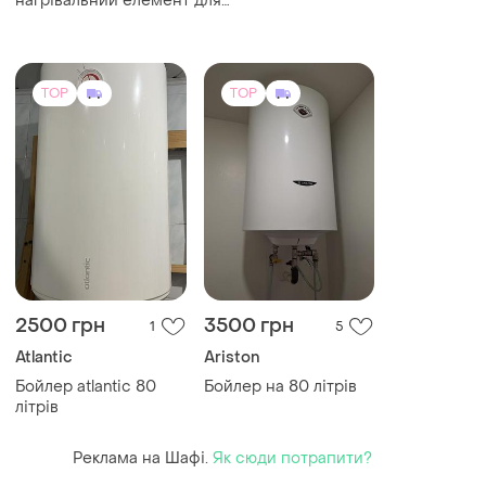
нагрівальний елемент для
бойлера atlantic
TOP
TOP
2500 грн
3500 грн
1
5
Atlantic
Ariston
Бойлер atlantic 80
Бойлер на 80 літрів
літрів
Реклама на Шафі.
Як сюди потрапити?