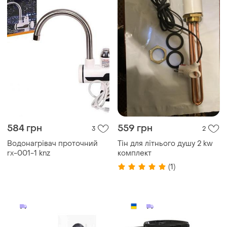
584 грн
559 грн
3
2
Водонагрівач проточний
Тін для літнього душу 2 kw
rx-001-1 knz
комплект
(1)