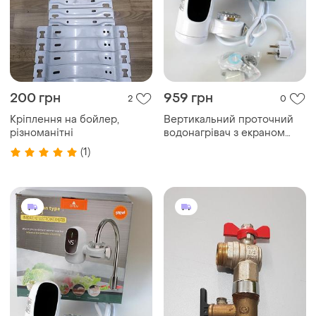
200 грн
959 грн
2
0
Кріплення на бойлер,
Вертикальний проточний
різноманітні
водонагрівач з екраном
zsw-d03 бойлер sk2
(1)