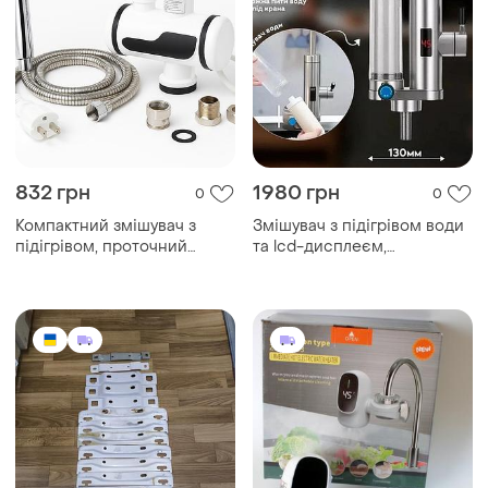
832 грн
1980 грн
0
0
Компактний змішувач з
Змішувач з підігрівом води
підігрівом, проточний
та lcd-дисплеєм,
водонагрівач для душу-
проточний водонагрівач
кран, електричний кран з
3000 вт, електричний
душем if-81
змішувач води fo-33