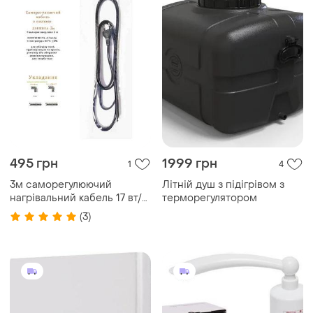
495 грн
1999 грн
1
4
3м саморегулюючий
Літній душ з підігрівом з
нагрівальний кабель 17 вт/
терморегулятором
м.+1 м холодний з вилкою
(3)
для обігріву труб,
трубопроводів і кранів для
сушки для рушників