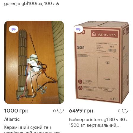
ще до 10.08.2026 будемо
gorenje gbf100/ua, 100 л🔥
користуватися.
1000 грн
6499 грн
0
0
Atlantic
Бойлер ariston sg1 80 v 80 л
1500 вт, вертикальний,
Керамічний сухий тен
мокрий тен