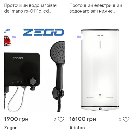
Проточний водонагрівач
Проточний електричний
delimano rx-0111c lcd
водонагрівач нижнє
дисплеєм 3квт кран
підключення, підключення
електричний нижнє
для водонагрівача ng-65
підключення
1900 грн
16100 грн
0
0
Zegor
Ariston