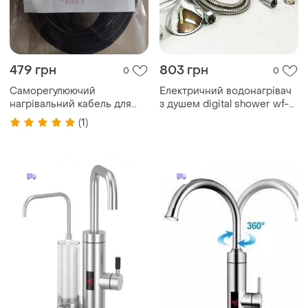
479 грн
803 грн
0
0
Саморегулюючий
Електричний водонагрівач
нагрівальний кабель для
з душем digital shower wf-
обігріву труб 3 м + 1м с
013 міні бойлер, проточний
(1)
вилкою холодним кабелем
кран водонагрівач