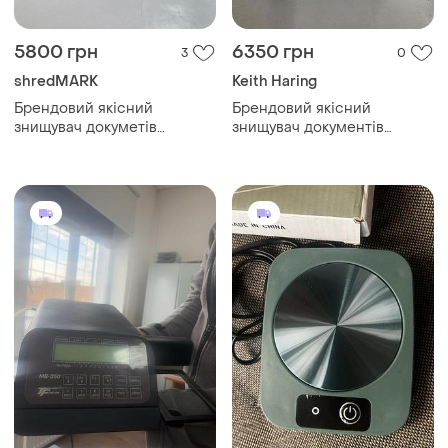
5800 грн
6350 грн
3
0
shredMARK
Keith Haring
Брендовий якісний
Брендовий якісний
знищувач докуметів
знищувач документів
(шредер) shredmark 1301xx.
(шредер) alligator 620 cc+