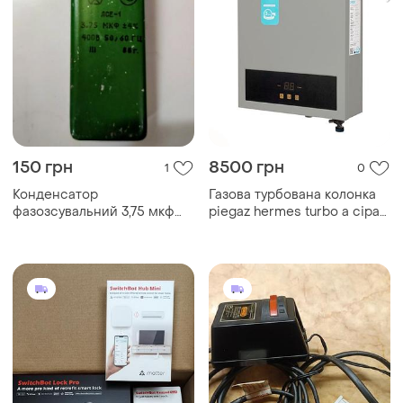
150 грн
8500 грн
1
0
Конденсатор
Газова турбована колонка
фазозсувальний 3,75 мкф
piegaz hermes turbo a сіра
х400 в
польща 12 л/хвилину. нова!
знаходиться в києві!