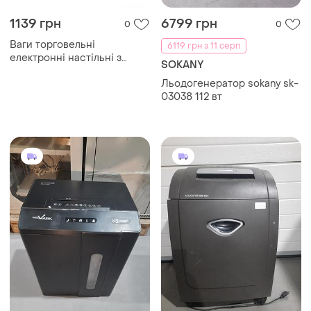
1139 грн
6799 грн
0
0
Ваги торговельні
6119 грн з 11 серп
електронні настільні з
SOKANY
акумулятором dn-1655 на
Льодогенератор sokany sk-
50 кг 6v
03038 112 вт