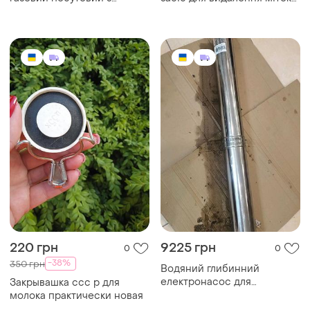
водяним контуром аогв
проти крадіжки
19,5-1-2-б11-ухл
4.2.виробник: акціонерне
товариство "машзавод".
220 грн
9225 грн
0
0
-38%
350 грн
Водяний глибинний
електронасос для
Закрывашка ссс р для
сведловини водолій бцпе
молока практически новая
0,32-120 у, 1950вт, 50 л/хв,