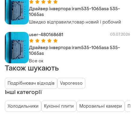
Драйвер інвертора iram535-1065asa 535-
1065as
Швидко відправили,товар новий і робочий
user-480168681
03.07.2026
Драйвер інвертора iram535-1065asa 535-
1065as
Все ок
Також шукають
Подрібнювач відходів
Vaporesso
Інші категорії
Холодильники
Кухонні плити
Морозильні камери
Пр