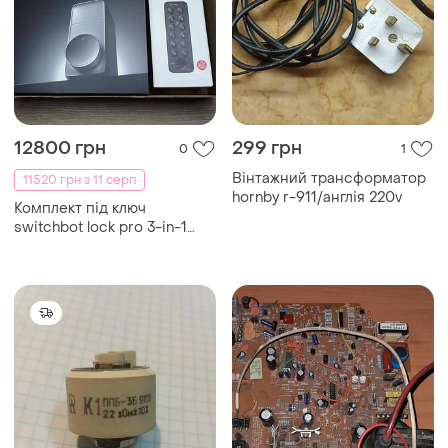
12800 грн
299 грн
0
1
Вінтажний трансформатор
11520 грн з 11 серп
hornby r-911/англія 220v
Комплект під ключ
switchbot lock pro 3-in-1
combo: розумний замок +
keypad touch + hub mini
matter. вигідніше та
зручніше, ніж купувати
окремо!