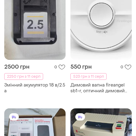
2500 грн
550 грн
0
0
2250 грн з 11 серп
523 грн з 11 серп
Змінний акумулятор 18 в/2.5
Димовий вапна fireangel
а
sb1-r, оптичний димовий
сповіщувач для дому із
захистом від опіків, суміш