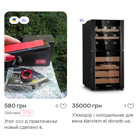
160 м
580 грн
35000 грн
0
1
-23%
750 грн
Х'юмідор і холодильник для
вина klarstein el dorado на
Утюг ссс р практически
89 літрів
новый.сделано в
харькове.полностью