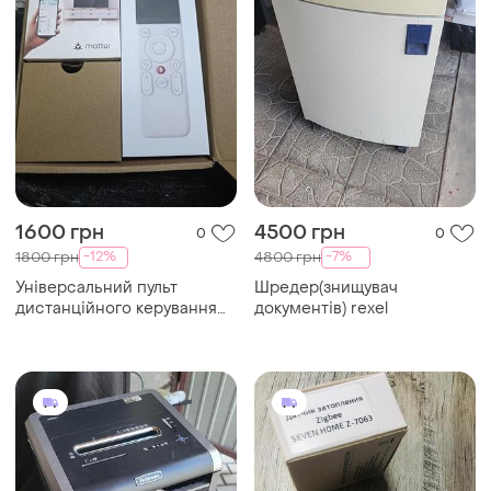
1600 грн
4500 грн
0
0
-12%
-7%
1800 грн
4800 грн
Універсальний пульт
Шредер(знищувач
дистанційного керування
документів) rexel
switchbot з hub mini matter
enabled smart remote