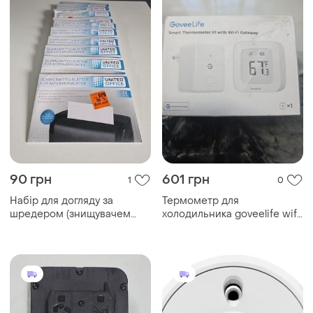
90 грн
601 грн
1
0
Набір для догляду за
Термометр для
шредером (знищувачем
холодильника goveelife wifi
паперу) - мастильні листи
з цифровим рк-дисплеєм
та морозильною камерою, 1
шт.