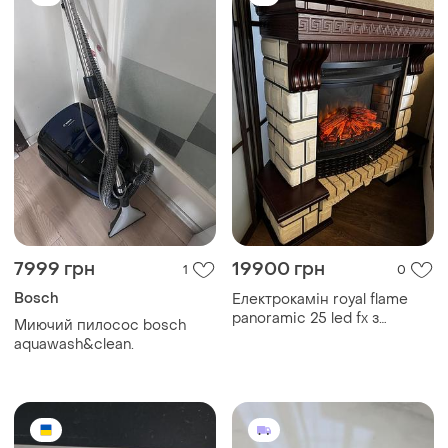
7999 грн
19900 грн
1
0
Bosch
Електрокамін royal flame
panoramic 25 led fx з
Миючий пилосос bosch
порталом | кутовий | 1800
aquawash&clean.
вт