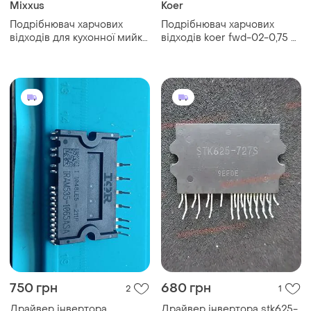
Mixxus
Koer
Подрібнювач харчових
Подрібнювач харчових
відходів для кухонної мийки
відходів koer fwd-02-0,75 —
mixxus gd-01-0,5 (mx1568),
silent (560 вт, індукційний
390 вт
двигун) (kr4913)
750 грн
680 грн
2
1
Драйвер інвертора
Драйвер інвертора stk625-