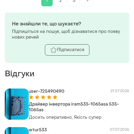
1
2
3
>
Не знайшли те, що шукаєте?
Підпишіться на пошук, щоб дізнаватися про появу
нових речей
Підписатися
Відгуки
user-725490490
21.07.2026
Драйвер інвертора iram535-1065asa 535-
1065as
Досить оперативно, Якість супер
artur533
07.07.2026