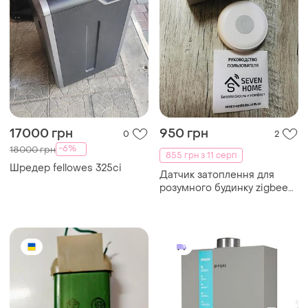
17000 грн
950 грн
0
2
-6%
18000 грн
855 грн з 11 серп
Шредер fellowes 325ci
Датчик затоплення для
розумного будинку zigbee
seven home z-7063