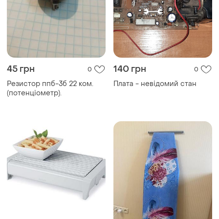
45 грн
140 грн
0
0
Резистор ппб-3б 22 ком.
Плата - невідомий стан
(потенціометр).