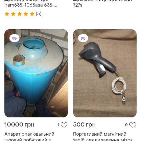
iram535-1065asa 535-
727s
1065as
(5)
10000 грн
500 грн
1
0
Апарат опалювальний
Портативний магнітний
газовий побутовий з
засіб для видалення міток