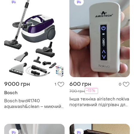
9000 грн
600 грн
1
0
-15%
700 грн
Bosch
Інша техніка airistech nokiva
Bosch bwd41740
портативний підігрівач для
aquawash&clean – миючий
фітотерапії
пилосос, стан відмінний!