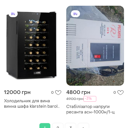
оабочий
12000 грн
4800 грн
0
0
-3%
4900 грн
Холодильник для вина
винна шафа klarstein barolo
Стабілізатор напруги
28 uno
ресанта асн-1000н/1-ц