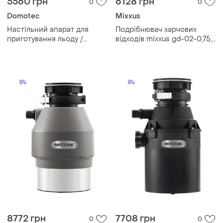
5560 грн
6128 грн
0
0
Domotec
Mixxus
Настільний апарат для
Подрібнювач харчових
приготування льоду /
відходів mixxus gd-02-0,75,
льдогенератор minmax mi-
560 вт
z9s ce-2215 / компактний
льодогенератор 12 кг/добу,
120вт
8772 грн
7708 грн
0
0