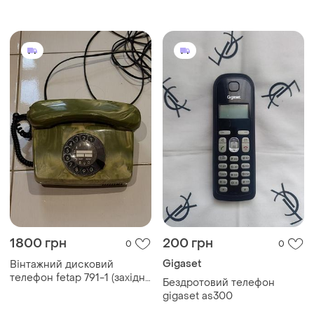
бездротова слухавка dect
для стаціонарних
телефонів
1800 грн
200 грн
0
0
Gigaset
Вінтажний дисковий
телефон fetap 791-1 (західна
Бездротовий телефон
німеччина, 1985 р.) /
gigaset as300
винтажный телефон