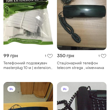
99 грн
350 грн
1
1
Телефонний подовжувач
Стаціонарний телефон
masterplug 10 м | extension
telecom strega , німеччина
lead | новий, запакований