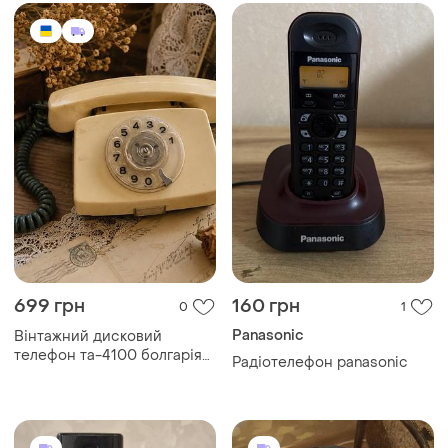
24/7
699 грн
160 грн
0
1
Panasonic
Вінтажний дисковий
телефон та-4100 болгарія
Радіотелефон panasonic
1980 срср ретро оригінал