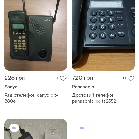
225 грн
720 грн
1
0
Sanyo
Panasonic
Радіотелефон sanyo clt-
Дротовий телефон
880e
panasonic kx-ts2352