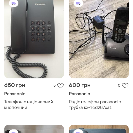
650 грн
600 грн
5
0
Panasonic
Panasonic
Телефон стаціонарний
Радіотелефон panasonic
кнопочний
трубка кх-тсd287uat
бездротовий тайланд