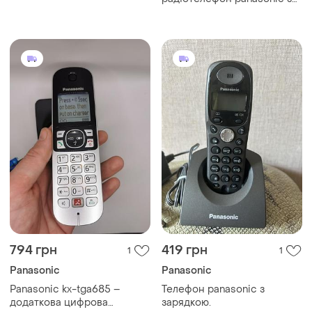
зарядкою
794 грн
419 грн
1
1
Panasonic
Panasonic
Panasonic kx-tga685 –
Телефон panasonic з
додаткова цифрова
зарядкою.