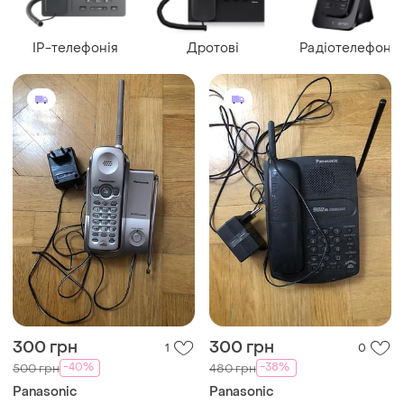
IP-телефонія
Дротові
Радіотелефони
300 грн
300 грн
1
0
-40%
-38%
500 грн
480 грн
Panasonic
Panasonic