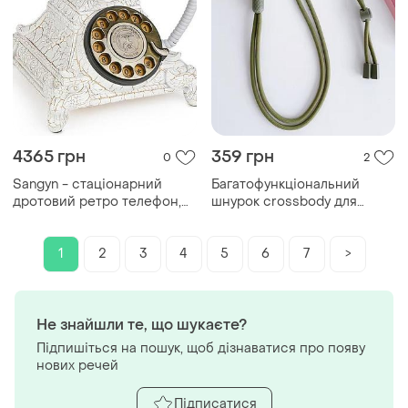
4365 грн
359 грн
0
2
Sangyn - стаціонарний
Багатофункціональний
дротовий ретро телефон,
шнурок crossbody для
вінтажний для дому та
мобільного телефона
офісу
універсальний патч-колір
1
2
3
4
5
6
7
>
Не знайшли те, що шукаєте?
Підпишіться на пошук, щоб дізнаватися про появу
нових речей
Підписатися