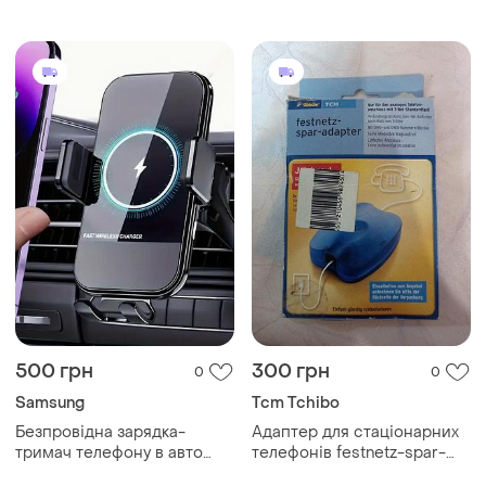
500 грн
300 грн
0
0
Samsung
Tcm Tchibo
Безпровідна зарядка-
Адаптер для стаціонарних
тримач телефону в авто
телефонів festnetz-spar-
yitumu 15w
adapter від tcm