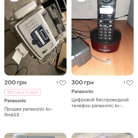
200 грн
300 грн
1
1
Panasonic
180 грн з 11 серп
Цифровой беспроводной
Panasonic
телефон panasonic kx-
Продам panasonic kx-
tg1311ua.
flm653