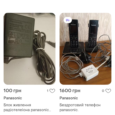
ідеальний стан повна
комплектація
100 грн
1600 грн
1
0
Panasonic
Panasonic
Блок живлення
Бездротовий телефон
радіотелеіона panasonic
panasonic.
pqwatg1070ce 6v 350ma