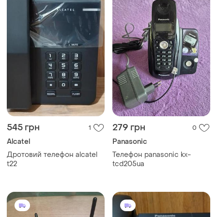
545 грн
279 грн
1
0
Alcatel
Panasonic
Дротовий телефон alcatel
Телефон panasonic kx-
t22
tcd205ua