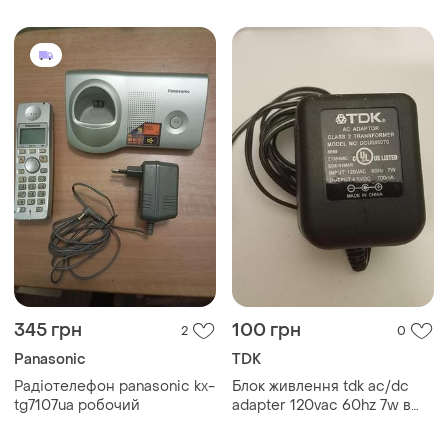
345 грн
100 грн
2
0
Panasonic
TDK
Радіотелефон panasonic kx-
Блок живлення tdk ac/dc
tg7107ua робочий
adapter 120vac 60hz 7w в
4.5vdc 700ma