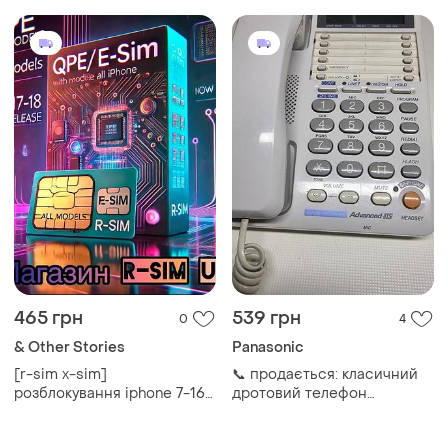
465 грн
539 грн
0
4
& Other Stories
Panasonic
[r-sim x-sim]
​📞 продається: класичний
розблокування iphone 7-16 |
дротовий телефон
підтримка lifecell, vodafone,
panasonic kx-t2378jxw
київстар ios-18 | доставка
(made in japan) ​