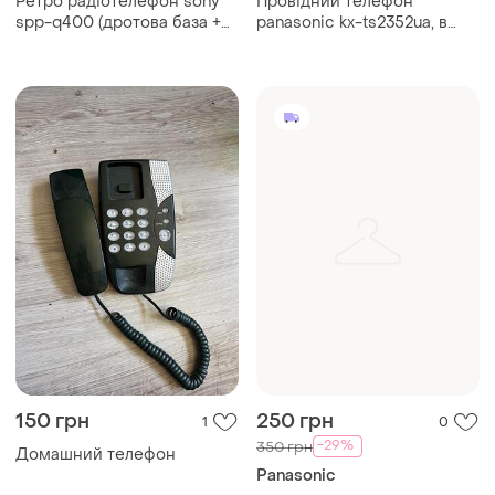
Ретро радіотелефон sony
Провідний телефон
spp-q400 (дротова база +
panasonic kx-ts2352ua, в
бездротова трубка), б/в
коробці, оригінал
150 грн
250 грн
1
0
-29%
350 грн
Домашний телефон
Panasonic