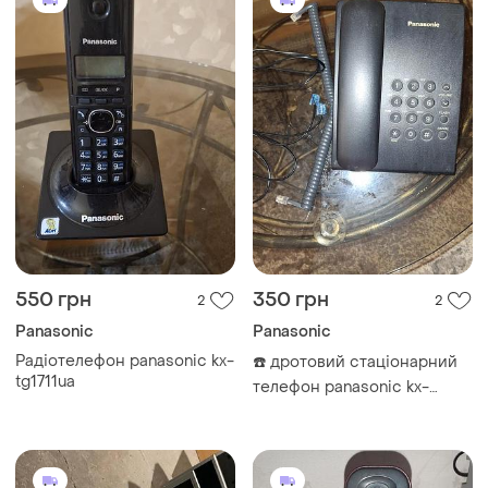
550 грн
350 грн
2
2
Panasonic
Panasonic
Радіотелефон panasonic kx-
☎️ дротовий стаціонарний
tg1711ua
телефон panasonic kx-
ts2350uab black