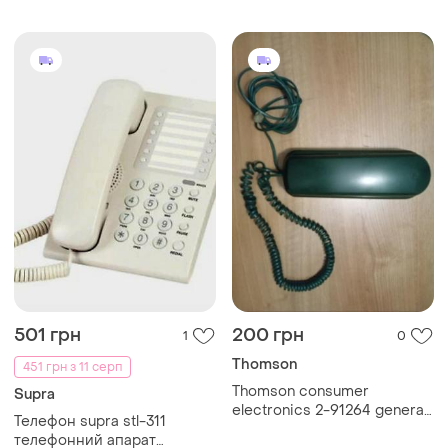
501 грн
200 грн
1
0
Thomson
451 грн з 11 серп
Thomson consumer
Supra
electronics 2-91264 general
Телефон supra stl-311
electric
телефонний апарат