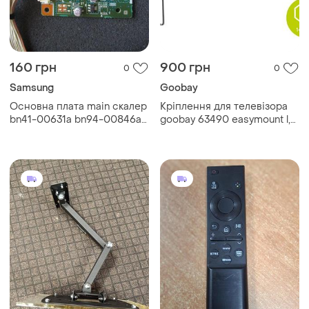
160 грн
900 грн
0
0
Samsung
Goobay
Основна плата main скалер
Кріплення для телевізора
bn41-00631a bn94-00846a
goobay 63490 easymount l,
bn91-01021u для монітора
чорний
samsung 940n