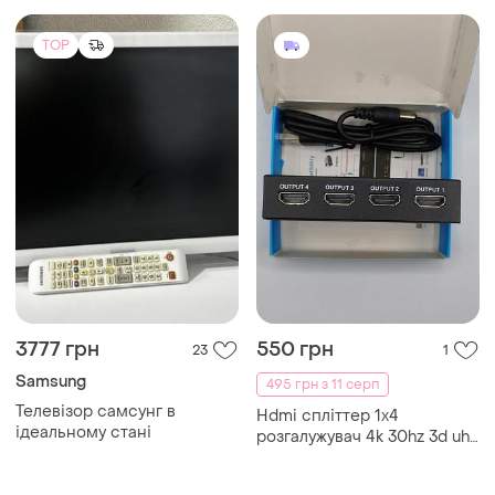
TOP
3777 грн
550 грн
23
1
Samsung
495 грн з 11 серп
Телевізор самсунг в
Hdmi спліттер 1х4
ідеальному стані
розгалужувач 4k 30hz 3d uhd
1 вхід 4 виходи активний