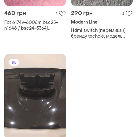
460 грн
290 грн
1
3
Modern Line
Fbt 6174v-6006m bsc25-
n1648 / bsc24-3364j
Hdmi switch (перемикач)
рядковий трансформатор
бренду techole, модель
hs301.