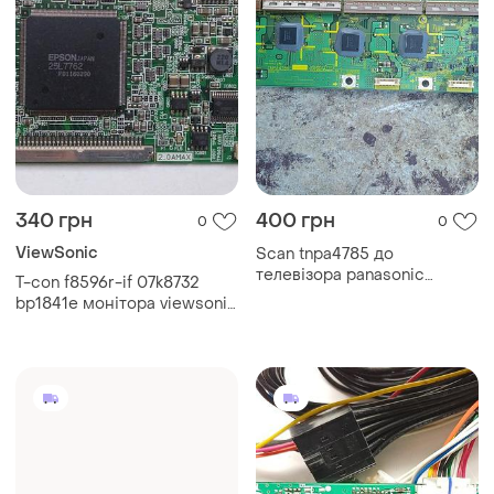
340 грн
400 грн
0
0
ViewSonic
Scan tnpa4785 до
телевізора panasonic
T-con f8596r-if 07k8732
mc106f.
bp1841e монітора viewsonic
vp180m