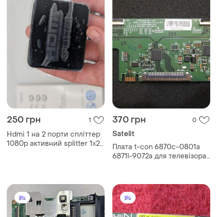
250 грн
370 грн
1
0
Satelit
Hdmi 1 на 2 порти спліттер
1080p активний splitter 1x2
Плата t-con 6870c-0801a
розгалужувач hdmi splitter
6871l-9072a для телевізора
usb
satelit 43f9100st