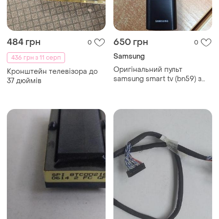
484 грн
650 грн
0
0
Samsung
436 грн з 11 серп
Оригінальний пульт
Кронштейн телевізора до
samsung smart tv (bn59) з
37 дюймів
кнопками швидкого
доступу