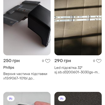
250 грн
290 грн
0
0
Philips
Led підсвітка 32"
sj.sb.d3200601-3030gs-m
Верхня частина підставки
l32p2 комплект.
x15t9067-101bl до
телевізору philips
32pht4509/12