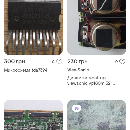
300 грн
230 грн
0
0
ViewSonic
Микросхема tda7394
Динаміки монітора
viewsonic vp180m 32÷
90x50x40 мм.