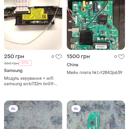
250 грн
1500 грн
0
0
-31%
360 грн
China
Samsung
Мейн плата hk.t.rt2842p639
Модуль керування + wifi
samsung wcb732m bn59-
01407a