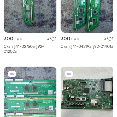
300 грн
300 грн
0
0
Скан lj41-02760a lj92-
Скан lj41-04219a lj92-01401a
01202a