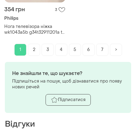
354 грн
3
Philips
Нога телевізора ніжка
wk1043a5b g34t32911201a tv
philips 32pf
1
2
3
4
5
6
7
>
Не знайшли те, що шукаєте?
Підпишіться на пошук, щоб дізнаватися про появу
нових речей
Підписатися
Відгуки