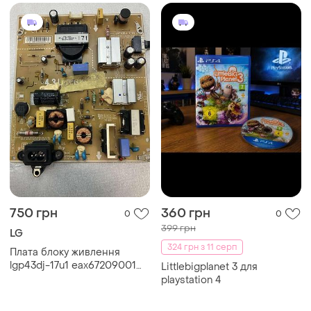
750 грн
360 грн
0
0
399 грн
LG
324 грн з 11 серп
Плата блоку живлення
lgp43dj-17u1 eax67209001
Littlebigplanet 3 для
(1.5) для телевізора lg
playstation 4
43uk6300