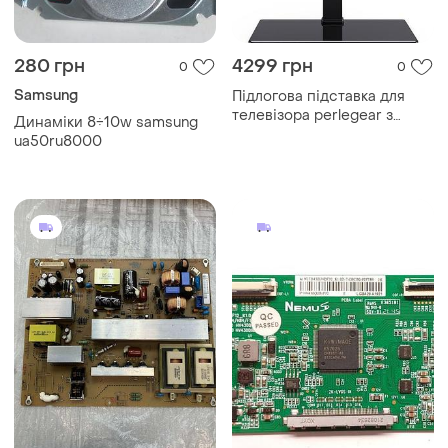
280 грн
4299 грн
0
0
Samsung
Підлогова підставка для
телевізора perlegear з
Динаміки 8÷10w samsung
поворотом на 80 градусів,
ua50ru8000
підставка для телевізорів
30-70 дюймів