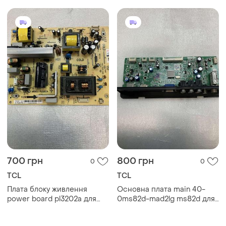
700 грн
800 грн
0
0
TCL
TCL
Плата блоку живлення
Основна плата main 40-
power board pl3202a для
0ms82d-mad2lg ms82d для
телевізорів 32"
телевізорів 32"