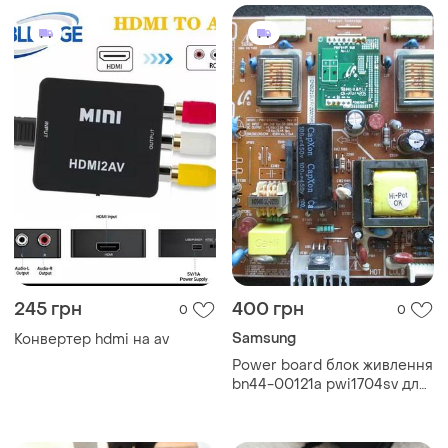
245 грн
400 грн
0
0
Samsung
Конвертер hdmi на av
Power board блок живлення
bn44-00121a pwi1704sv для
монітора samsung 940n