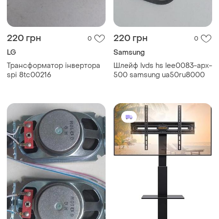
220 грн
220 грн
0
0
LG
Samsung
Трансформатор інвертора
Шлейф lvds hs lee0083-apx-
spi 8tc00216
500 samsung ua50ru8000