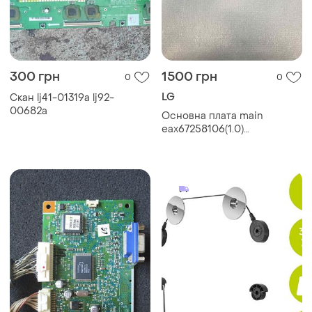
300 грн
1500 грн
0
0
LG
Скан lj41-01319a lj92-
00682a
Основна плата main
eax67258106(1.0)
28mt49s/ld70b для
телевізора lg 28lt510s