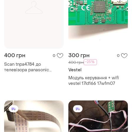
400 грн
300 грн
0
0
-25%
400 грн
Scan tnpa4784 до
телевізора panasonic
Vestel
mc106f. знята з битого
Модуль керування + wifi
телевізора.
vestel 17ld166 17wfm07