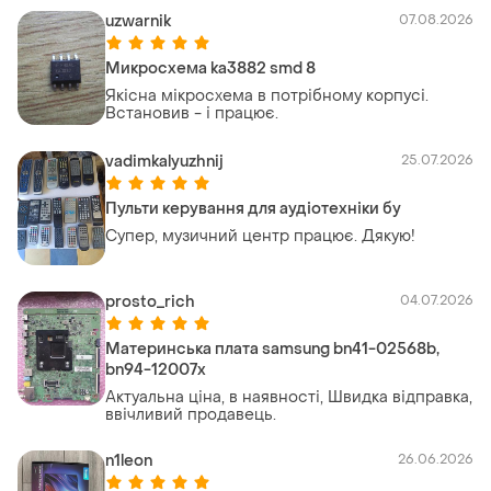
uzwarnik
07.08.2026
Микросхема ka3882 smd 8
Якісна мікросхема в потрібному корпусі.
Встановив - і працює.
vadimkalyuzhnij
25.07.2026
Пульти керування для аудіотехніки бу
Супер, музичний центр працює. Дякую!
prosto_rich
04.07.2026
Материнська плата samsung bn41-02568b,
bn94-12007x
Актуальна ціна, в наявності, Швидка відправка,
ввічливий продавець.
n1leon
26.06.2026