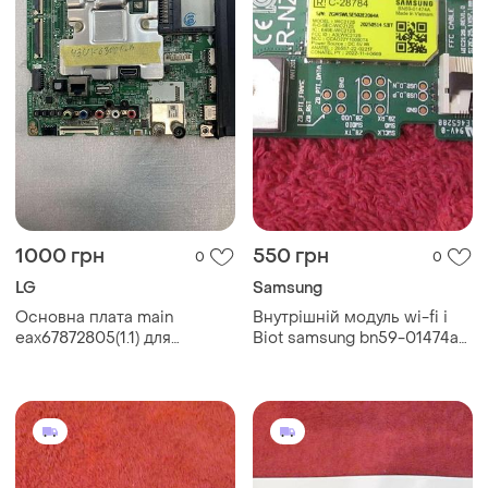
1000 грн
550 грн
0
0
LG
Samsung
Основна плата main
Внутрішній модуль wi-fi і
eax67872805(1.1) для
Biot samsung bn59-01474a
телевізора lg 43uk6300
(wic212s)