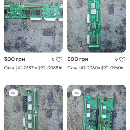
300 грн
300 грн
0
0
Скан lj41-01871a lj92-00881a
Скан lj41-2060a lj92-0960a