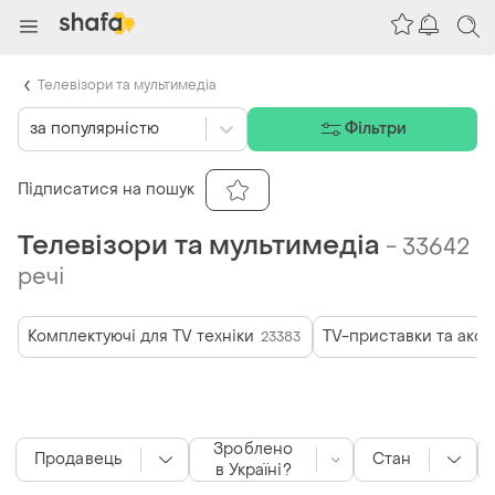
Телевізори та мультимедіа
за популярністю
Фільтри
Підписатися на пошук
Телевізори та мультимедіа
-
33642
речі
Комплектуючі для TV техніки
TV-приставки та акс
23383
Зроблено
Продавець
Стан
в Україні?