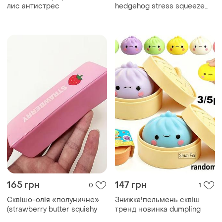
лис антистрес
hedgehog stress squeeze
toy distressed, фігурка
жмякалка антистресс, має
потертості, дуже гарна
якість
165 грн
147 грн
0
1
Сквішо-олія «полуничне»
Знижка!пельмень сквіш
(strawberry butter squishy
тренд новинка dumpling