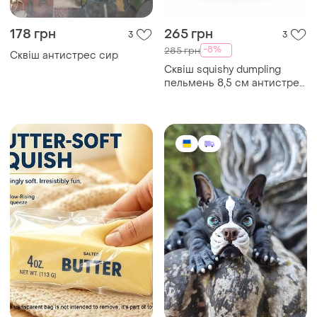
178 грн
265 грн
3
3
-8%
285 грн
Сквіш антистрес сир
Сквіш squishy dumpling
пельмень 8,5 см антистрес
із блискітками та зірочками