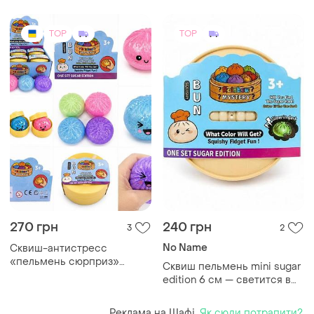
TOP
TOP
270 грн
240 грн
3
2
No Name
Сквиш-антистресс
«пельмень сюрприз»
Сквиш пельмень mini sugar
rainbow mystery bun 9 см
edition 6 см — светится в
темноте!
Реклама на Шафі.
Як сюди потрапити?