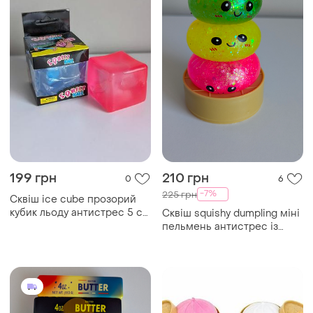
199 грн
210 грн
0
6
-7%
225 грн
Сквіш ice cube прозорий
кубик льоду антистрес 5 см
Сквіш squishy dumpling міні
сквіш куб
пельмень антистрес із
блискітками 5,5 см