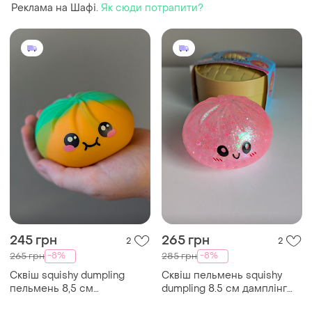
Реклама на Шафі.
Як сюди потрапити?
245 грн
265 грн
2
2
-8%
-8%
265 грн
285 грн
Сквіш squishy dumpling
Сквіш пельмень squishy
пельмень 8,5 см
dumpling 8.5 см дамплінг
райдужний
антистрес з орбізами