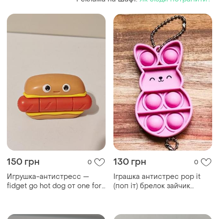
150 грн
130 грн
0
0
Игрушка-антистресс —
Іграшка антистрес pop it
fidget go hot dog от one for
(поп іт) брелок зайчик
fun, выполненная в виде
рожевий, силіконова
улыбающегося хот-дога с
сенсорна іграшка пупирка
сегментированной