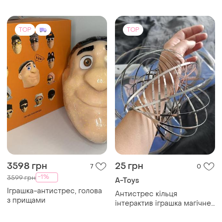
TOP
TOP
3598 грн
25 грн
7
0
-1%
3599 грн
A-Toys
Іграшка-антистрес, голова
Антистрес кільця
з прищами
інтерактив іграшка магічне
кільце