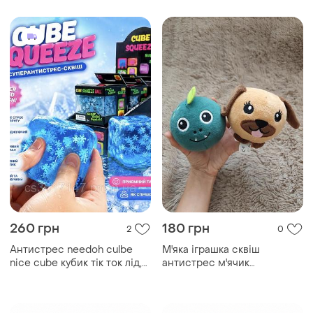
різнокольоровий
глітер
антистрес
260 грн
180 грн
2
0
Антистрес needoh culbe
М'яка іграшка сквіш
nice cube кубик тік ток лід,
антистрес м'ячик
тренд кубик льоду
стрибунець собачка дракон