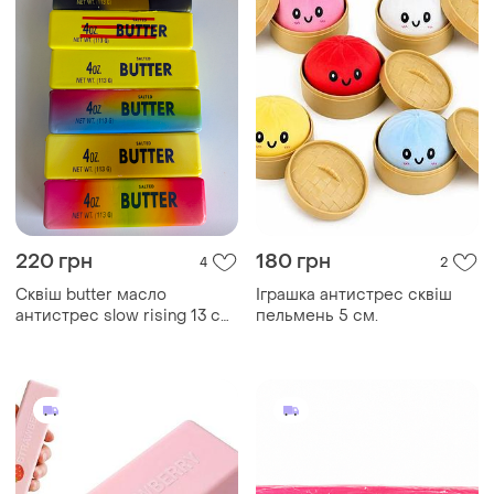
220 грн
180 грн
4
2
Сквіш butter масло
Іграшка антистрес сквіш
антистрес slow rising 13 см
пельмень 5 см.
м'яка сенсорна іграшка