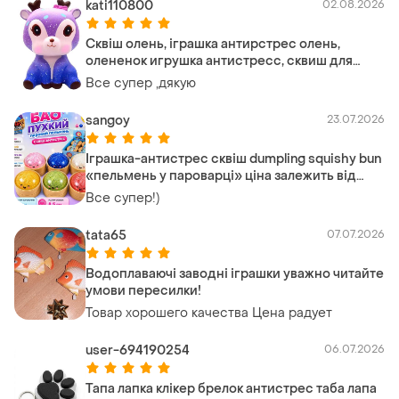
kati110800
02.08.2026
Сквіш олень, іграшка антирстрес олень,
олененок игрушка антистресс, сквиш для
девочки
Все супер ,дякую
sangoy
23.07.2026
Іграшка-антистрес сквіш dumpling squishy bun
«пельмень у пароварці» ціна залежить від
кольору є від 160грн до 190грн 0685134653
Все супер!)
tata65
07.07.2026
Водоплаваючі заводні іграшки уважно читайте
умови пересилки!
Товар хорошего качества Цена радует
user-694190254
06.07.2026
Тапа лапка клікер брелок антистрес таба лапа