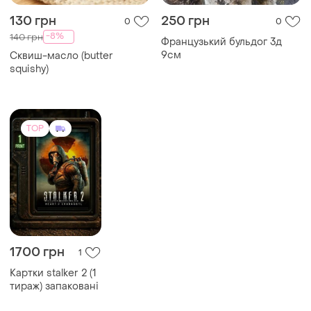
130 грн
250 грн
0
0
-8%
140 грн
Французький бульдог 3д
9см
Сквиш-масло (butter
squishy)
TOP
1700 грн
1
Картки stalker 2 (1
тираж) запаковані