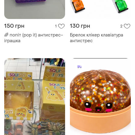
150 грн
130 грн
1
2
🌈 попіт (pop it) антистрес-
Брелок клікер клавіатура
іграшка
антистрес