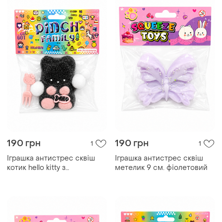
190 грн
190 грн
1
1
Іграшка антистрес сквіш
Іграшка антистрес сквіш
котик hello kitty з
метелик 9 см. фіолетовий
ворсинками 7.7 см. чорний