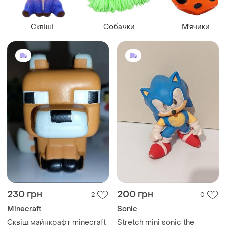
Сквіші
Собачки
М'ячики
230 грн
200 грн
2
0
Minecraft
Sonic
Сквіш майнкрафт minecraft
Stretch mini sonic the