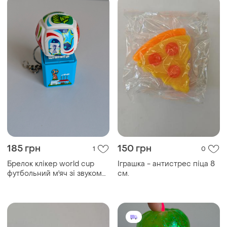
сосиской.
185 грн
150 грн
1
0
Брелок клікер world cup
Іграшка - антистрес піца 8
футбольний м'яч зі звуком
см.
кейкап