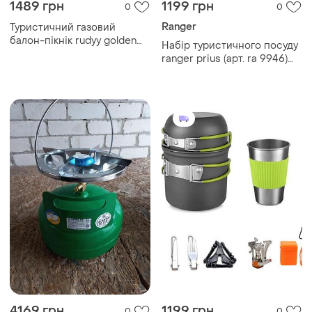
1489 грн
1199 грн
0
0
Ranger
Туристичний газовий
балон-пікнік rudyy golden
Набір туристичного посуду
lion з пальником...
ranger prius (арт. ra 9946)
анадований алюміній,
пластик, силікон для дому,
подорожей, поїздок
4169 грн
1199 грн
0
0