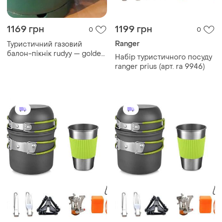
1169 грн
1199 грн
0
0
Ranger
Туристичний газовий
балон-пікнік rudyy — golden
Набір туристичного посуду
lion vip із па...
ranger prius (арт. ra 9946)