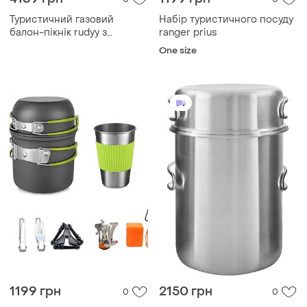
Туристичний газовий
Набір туристичного посуду
балон-пікнік rudyy з
ranger prius
пальником та ручкою д...
One size
1199 грн
2150 грн
0
0