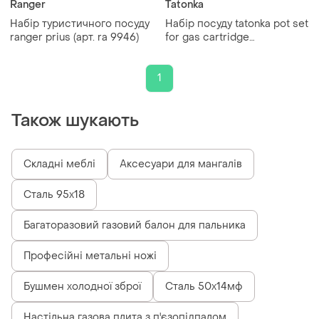
Ranger
Tatonka
Набір туристичного посуду
Набір посуду tatonka pot set
ranger prius (арт. ra 9946)
for gas cartridge
450+burner для одиничних
походів
1
Також шукають
Складні меблі
Аксесуари для мангалів
Сталь 95х18
Багаторазовий газовий балон для пальника
Професійні метальні ножі
Бушмен холодної зброї
Сталь 50х14мф
Настільна газова плита з п'єзопідпалом