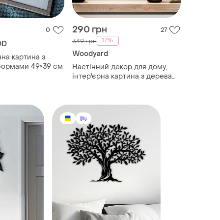
290 грн
0
27
-17%
349 грн
OD
Woodyard
чна картина з
формами 49×39 см
Настінний декор для дому,
інтер'єрна картина з дерева
"пара котів", декоративне
панно 20x23 см