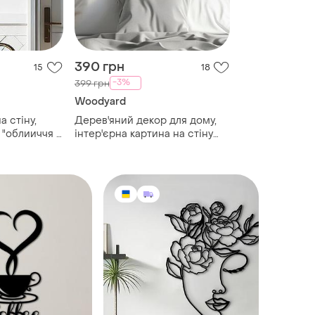
390 грн
15
18
-3%
399 грн
Woodyard
а стіну,
Дерев'яний декор для дому,
"облииччя з
інтер'єрна картина на стіну
ивне панно
"дерево життя", декоративне
панно 25x18 см