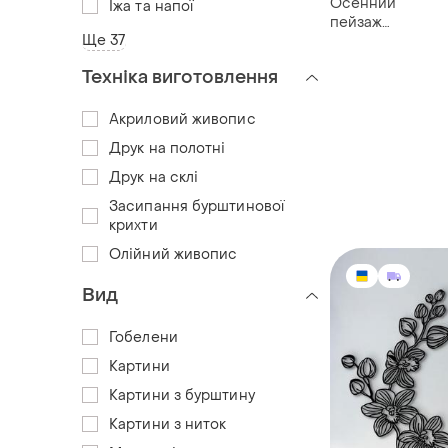
Осенний
Їжа та напої
пейзаж
Ще 37
янтарна
картина
Техніка виготовлення
ручної
роботи
45×33 см
Акриловий живопис
Друк на полотні
Друк на склі
Засипання бурштинової
крихти
Олійний живопис
Вид
Гобелени
Картини
Картини з бурштину
Картини з ниток