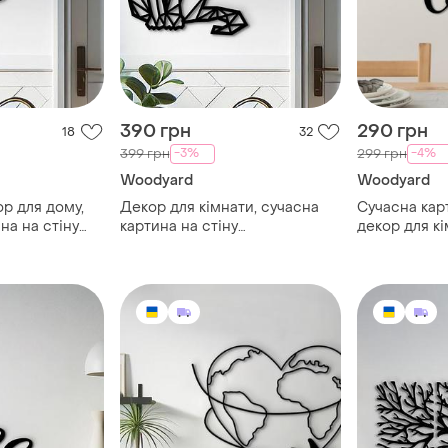
390 грн
290 грн
18
32
-3%
-4%
399 грн
299 грн
Woodyard
Woodyard
р для дому,
Декор для кімнати, сучасна
Сучасна кар
на на стіну
картина на стіну
декор для кі
ративне панно
"геометричний кіт",
кава", оригі
декоративне панно 25x15 см
25x13 см