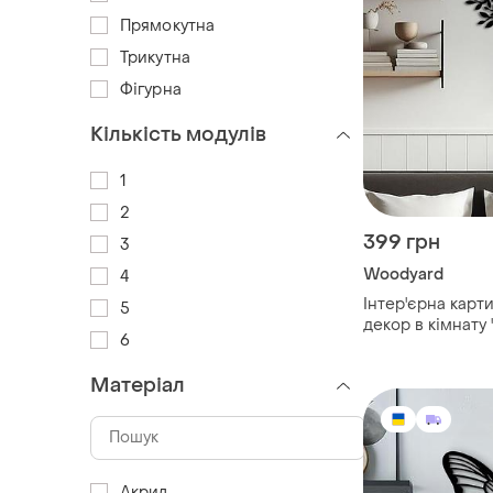
Прямокутна
Трикутна
Фігурна
Кількість модулів
1
2
399 грн
3
Woodyard
4
Інтер'єрна карти
5
декор в кімнату
6
дерево love", о
подарунок 20x2
Матеріал
Акрил