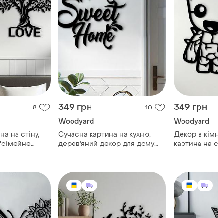
349 грн
349 грн
8
10
Woodyard
Woodyard
на на стіну,
Сучасна картина на кухню,
Декор в кімн
 "сімейне
дерев'яний декор для дому
картина на с
ригінальний
"home sweet home",
галактики дл
3 см
декоративне панно 20x20 см
мініімалізм 