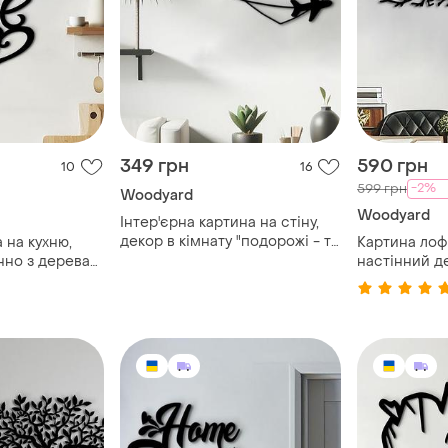
349 грн
590 грн
10
16
-2%
599 грн
Woodyard
Woodyard
Інтер'єрна картина на стіну,
декор в кімнату "подорожі - то
 на кухню,
Картина лоф
любов" 25x18 см, оригінальний
нно з дерева
настінний д
подарунок
, оригінальний
"крона дере
 см
картина", д