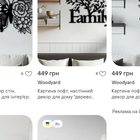
449 грн
449 грн
6
4
Woodyard
Woodyard
р стін,
Картина лофт, настінний
Картина лоф
 для інтер'єру
декор для дому "дерево
декор для д
ик",
family", декоративне панно
соняшники",
 стиль 20x23
30x23 см
панно 20x23
Реклама на 