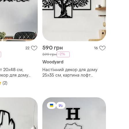
590 грн
22
16
-2%
599 грн
Woodyard
т 20x48 см,
Настінний декор для дому
екор для дому
25x35 см, картина лофт
ва модульна
"могутнє дерево",
(2)
екоративне панно
декоративне панно