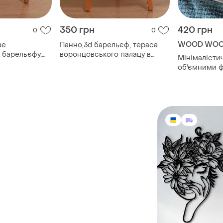
350 грн
420 грн
0
0
WOOD WO
ве
Панно,3d барельєф, тераса
d барельєфу,
воронцовського палацу в
Мінімалісти
алупці (крим)
об'ємними 