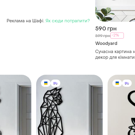
Реклама на Шафі.
Як сюди потрапити?
590 грн
-2%
599 грн
Woodyard
Сучасна картина н
декор для кімнати 
квітами", декорат
30x23 см