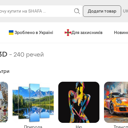
Додати товар
Зроблено в Україні
Для захисників
Новин
3D
-
240 речей
ьтри
Природа
Ню
Транс