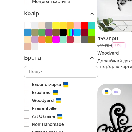
Модульні картини
Колір
490 грн
-11%
549 грн
Woodyard
Бренд
Дерев'яний деко
інтер'єрна карти
"орхідея", деко
30x18 см
Власна марка
Brushme
Woodyard
Presentville
Art Ukraine
Noir Handmade