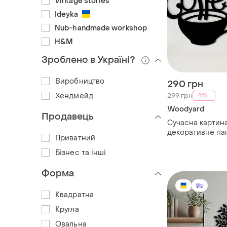
Vintage stories
Ideyka
Nub-handmade workshop
H&M
Зроблено в Україні?
Виробництво
290 грн
Хендмейд
-4%
299 грн
Woodyard
Продавець
Сучасна картина
декоративне па
Приватний
"філіжанка кави"
подарунок 15x18
Бізнес та інші
Форма
Квадратна
Кругла
Овальна