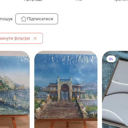
 пошук
Підписатися
кинути фільтри