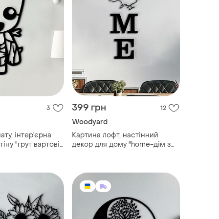
399 грн
3
12
Woodyard
ату, інтер'єрна
Картина лофт, настінний
тіну "грут вартові
декор для дому "home-дім з
я дітей", стиль
картою україни", декоративне
25x15 см
панно 15x48 см