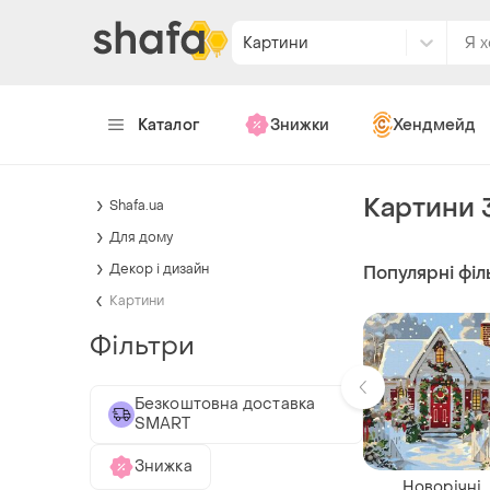
Картини
Каталог
Знижки
Хендмейд
Картини 
Shafa.ua
Для дому
Декор і дизайн
Популярні філ
Картини
Фільтри
Безкоштовна доставка
SMART
Знижка
Новорічні