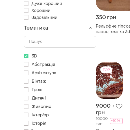
Дуже хороший
Хороший
350 грн
Задовільний
Рельєфне гіпсо
Тематика
панно,техніка 3
гурзуф (крим).
3D
Абстракція
TOP
Архітектура
Вінтаж
Гроші
Дитячі
9000
1
Живопис
грн
Інтер'єр
10000
-10%
Історія
грн