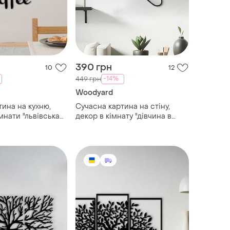
390 грн
10
12
-14%
449 грн
Woodyard
тина на кухню,
Сучасна картина на стіну,
мнати "львівська
декор в кімнату "дівчина в
нальний подарунок
салон краси", стиль лофт
20x25 см