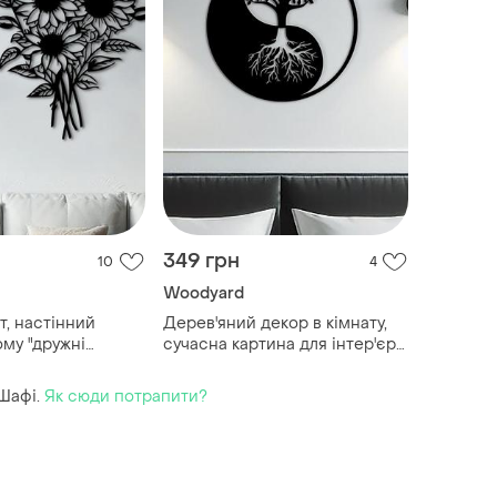
349 грн
10
4
Woodyard
т, настінний
Дерев'яний декор в кімнату,
ому "дружні
сучасна картина для інтер'єру
 декоративне
"дерево інь янь", стиль лофт
 см
20x20 см
Шафі.
Як сюди потрапити?