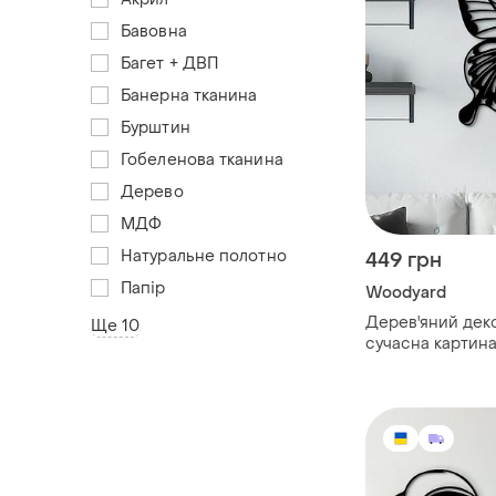
Бавовна
Багет + ДВП
Банерна тканина
Бурштин
Гобеленова тканина
Дерево
МДФ
Натуральне полотно
449 грн
Папір
Woodyard
Дерев'яний деко
Ще 10
сучасна картина
"квітковий метел
мінімалістичний
см