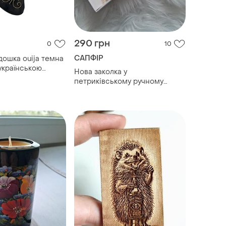
290 грн
0
10
САПФІР
дошка ouija темна
українською
Нова заколка у
×0,8 см)
петриківському ручному
розписі/ український сувенір