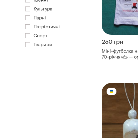
Іменні
Культура
Парні
Патріотичні
Спорт
250 грн
Тварини
Міні-футболка н
70-річчям!» — о
упаковка для по
гумором ні