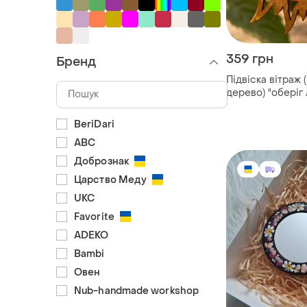
359 грн
Бренд
Підвіска вітраж 
дерево) "оберіг
см
BeriDari
ABC
Добрознак
Царство Меду
UKC
Favorite
ADEKO
Bambi
Овен
Nub-handmade workshop