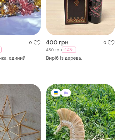
400 грн
0
0
-12%
450 грн
нка. єдиний
Виріб із дерева.
!