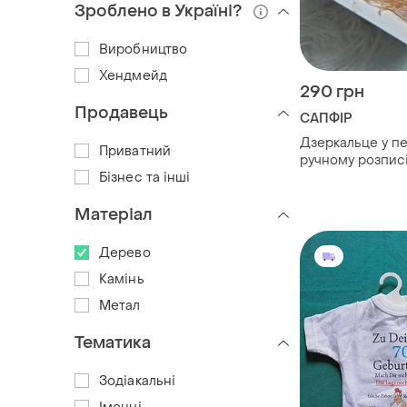
Зроблено в Україні?
Виробництво
Хендмейд
290 грн
Продавець
САПФІР
Дзеркальце у п
Приватний
ручному розпис
Бізнес та інші
Матеріал
Дерево
Камінь
Метал
Тематика
Зодіакальні