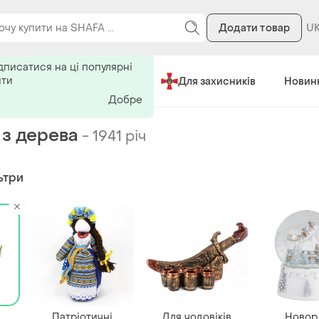
Додати товар
ь на поиск
дписатися на ці популярні
ити
Зроблено в Україні
Для захисників
Новин
Добре
 з дерева
-
1941 річ
ьтри
Патріотичні
Для чоловіків
Новорі