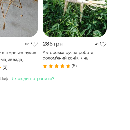
285 грн
55
41
Авторська ручна робота,
❣️ авторська ручна
солом'яний конік, кінь
ма, звезда,
рка,
(5)
(2)
Шафі.
Як сюди потрапити?