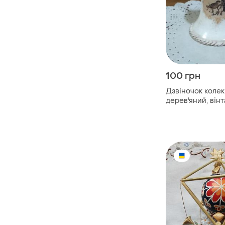
100 грн
Дзвіночок коле
дерев'яний, він