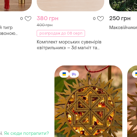
380 грн
250 грн
0
0
400 грн
й тигр
Маковійчики,
ервоною
розпродаж до 08 серп
ман захист
Комплект морських сувенірів
дома чи авто
«вітрильник» – 3d магніт та
кораблик у пляшці
і.
Як сюди потрапити?