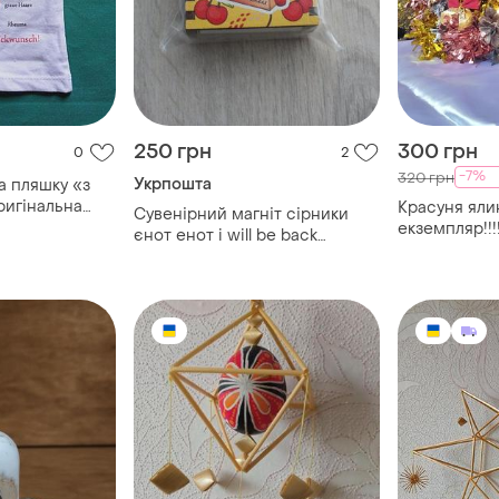
250 грн
300 грн
0
2
-7%
320 грн
Укрпошта
а пляшку «з
ригінальна
Красуня яли
Сувенірний магніт сірники
дарунка з
екземпляр!!!
єнот енот i will be back
мецька мова
укрпошта війна в україні
мелітополь