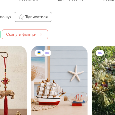
 пошук
Підписатися
Скинути фільтри