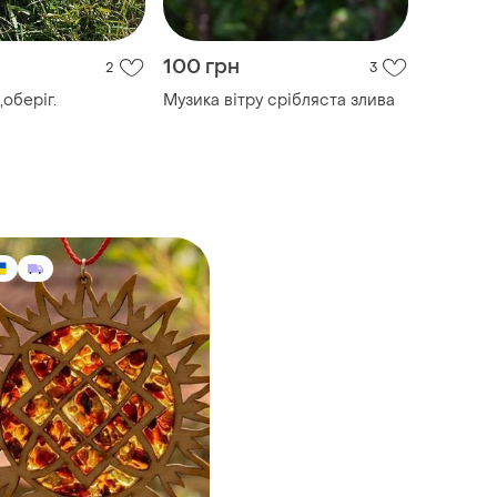
100 грн
2
3
оберіг.
Музика вітру срібляста злива