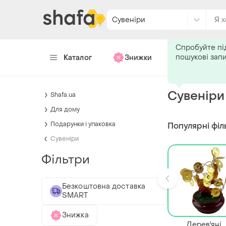
Сувеніри
Подпишитес
Спробуйте пі
пошукові зап
Каталог
Знижки
Хендмейд
Сувеніри
Shafa.ua
Для дому
Подарунки і упаковка
Популярні філ
Сувеніри
Фільтри
Безкоштовна доставка
SMART
Знижка
Дерев'яні