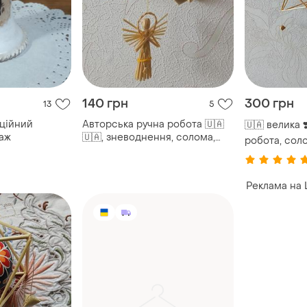
140 грн
300 грн
13
5
кційний
Авторська ручна робота 🇺🇦
🇺🇦 велика 
таж
🇺🇦, зневоднення, солома,
робота, соло
пісанка, павук
солом'яна зі
Реклама на 