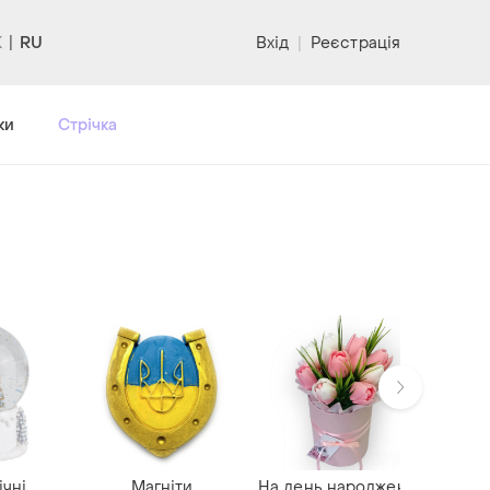
RU
Вхід
|
Реєстрація
ки
Стрічка
чні
Магніти
На день народження