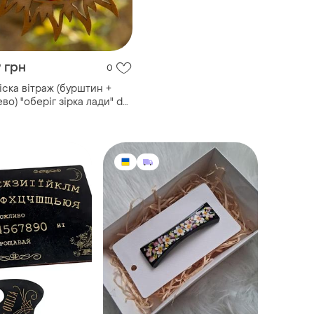
 грн
0
іска вітраж (бурштин +
во) "оберіг зірка лади" d-
м