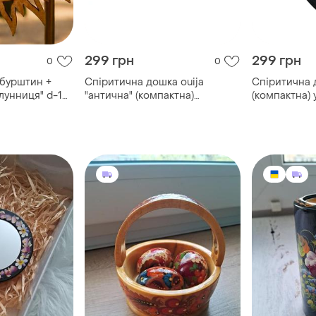
299 грн
299 грн
0
0
(бурштин +
Спіритична дошка ouija
Спіритична 
 лунниця" d-12
"антична" (компактна)
(компактна) 
українською мовою (27×17×0,8
мовою (27×17
см)