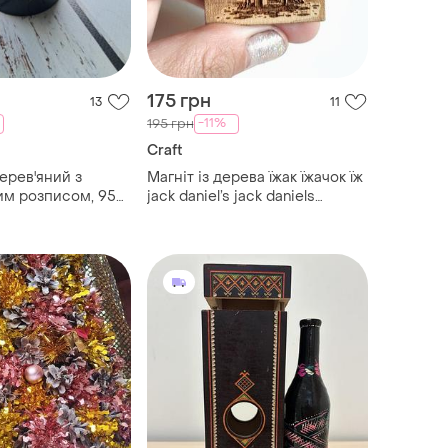
175 грн
13
11
-11%
195 грн
Craft
ерев'яний з
Магніт із дерева їжак їжачок їж
им розписом, 95
jack daniel’s jack daniels
handmade 👉 4x7см