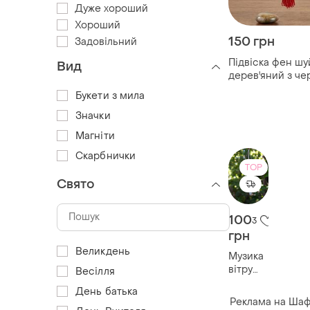
Дуже хороший
Хороший
150 грн
Задовільний
Підвіска фен шу
Вид
дерев'яний з ч
кісточкою таліс
Букети з мила
сила вдача для 
Значки
Магніти
Скарбнички
TOP
Свято
100
3
грн
Великдень
Музика
вітру
Весілля
срібляста
День батька
злива
Реклама на Шаф