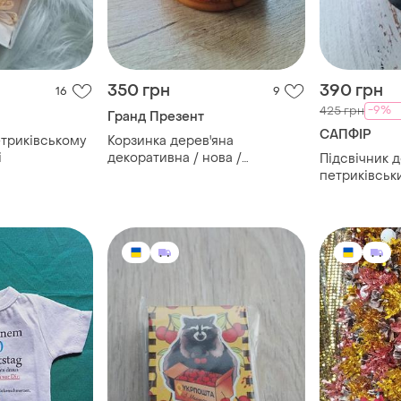
350 грн
390 грн
16
9
-9%
425 грн
Гранд Презент
САПФІР
етриківському
Корзинка дерев'яна
і
декоративна / нова /
Підсвічник д
петриківський розпис
петриківськ
мм