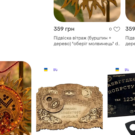
359 грн
359
0
Підвіска вітраж (бурштин +
Підв
дерево) "оберіг молвинець" d-
дере
12 см
12 с