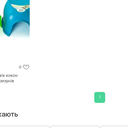
0
вік кокон
ризунів
1
кають