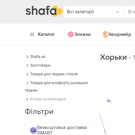
Всі категорії
Каталог
Знижки
Хендмейд
Хорьки
-
Shafa.ua
Зоотовари
Товари для тварин і птахів
Товари для комфорту домашніх
тварин
Клітки та аксесуари
Фільтри
Безкоштовна доставка
SMART