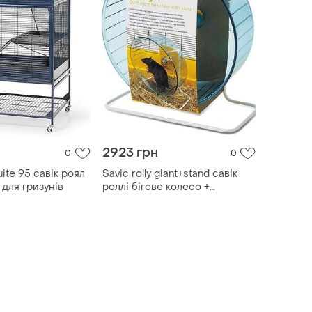
2923 грн
0
0
uite 95 савік роял
Savic rolly giant+stand савік
для гризунів
роллі бігове колесо +
підставка для хом’яків, щурів,
морських свинок