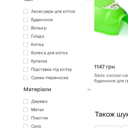
Аксесуари для кліток
Будиночок
Вольєр
Гніздо
Клітка
Колеса для кліток
Купалка
1147 грн
Підставка під клітку
Savic cocoon са
Сумка-переноска
будиночок для г
Матеріали
Дерево
Метал
Також шу
Пластик
Скло