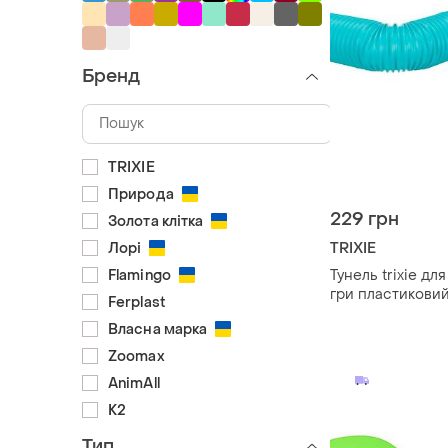
Бренд
TRIXIE
Природа
229 грн
Золота клітка
TRIXIE
Лорі
Тунель trixie для
Flamingo
гри пластиковий
Ferplast
см довжина 19-
Власна марка
бірюзовий
Zoomax
AnimAll
K2
Тип