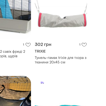
302 грн
1
1
TRIXIE
 2 савік фреді 2
орів, щурів
Тунель-гамак trixie для тхора з
тканини 20х45 см