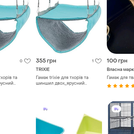
355 грн
100 грн
0
1
TRIXIE
Власна марк
тхорів та
Гамак trixie для тхорів та
Гамак для т
русний
шиншил двох_ярусний
х30 см
поліестер 22х15х30 см