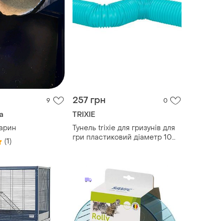
257 грн
9
0
а
TRIXIE
варин
Тунель trixie для гризунів для
гри пластиковий діаметр 10
(1)
см довжина 19-75 см
бірюзовий