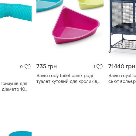
735 грн
71440 грн
0
1
Savic rody toilet савік роді
Savic royal s
туалет кутовий для кроликів,
сьют вольєр 
 гризунів для
фредок
 діаметр 10
75 см