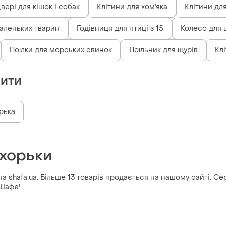
вері для кішок і собак
Клітини для хом'яка
Клітини дл
маленьких тварин
Годівниця для птиці з 15
Колесо для
Поїлки для морських свинок
Поїльник для щурів
Кл
пити
рька
 хорьки
а shafa.ua. Більше 13 товарів продається на нашому сайті. Сере
 Шафа!