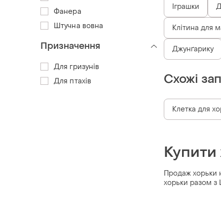
Іграшки
Д
Фанера
Штучна вовна
Клітина для 
Призначення
Джунґарику
Для гризунів
Схожі за
Для птахів
Клетка для хо
Купити
Продаж хорьки н
хорьки разом з