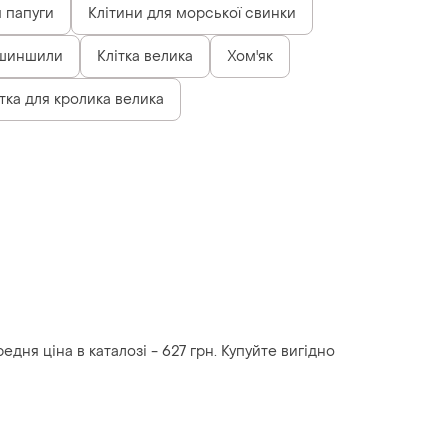
я папуги
Клітини для морської свинки
 шиншили
Клітка велика
Хом'як
ітка для кролика велика
дня ціна в каталозі - 627 грн. Купуйте вигідно