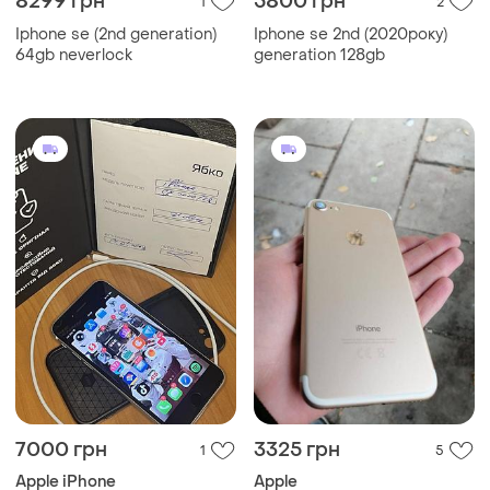
8299 грн
5800 грн
1
2
Iphone se (2nd generation)
Iphone se 2nd (2020року)
64gb neverlock
generation 128gb
7000 грн
3325 грн
1
5
Apple iPhone
Apple