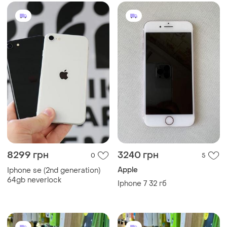
8299 грн
3240 грн
0
5
Apple
Iphone se (2nd generation)
64gb neverlock
Iphone 7 32 гб