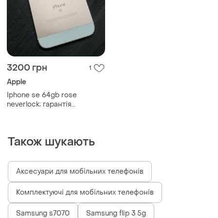
3200 грн
1
Apple
Iphone se 64gb rose
neverlock; гарантія
6,6s,se,7,8, plus,8,x,x..
Також шукають
Аксесуари для мобільних телефонів
Комплектуючі для мобільних телефонів
Samsung s7070
Samsung flip 3 5g