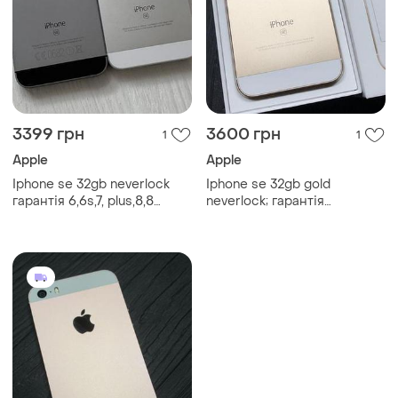
3399 грн
3600 грн
1
1
Apple
Apple
Iphone se 32gb neverlock
Iphone se 32gb gold
гарантія 6,6s,7, plus,8,8
neverlock; гарантія
plus,x,xs,se..
6,6s,se,7,8, plus,8,x,x..