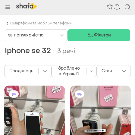
Смартфони та мобільні телефони
за популярністю
Фільтри
Iphone se 32
-
3 речі
Зроблено
Продавець
Стан
в Україні?