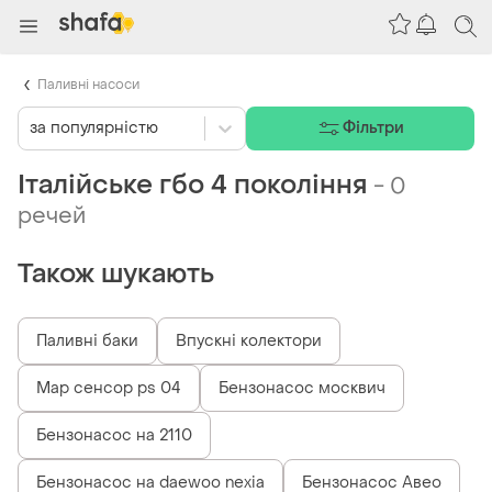
Паливні насоси
за популярністю
Фільтри
Італійське гбо 4 покоління
-
0
речей
Також шукають
Паливні баки
Впускні колектори
Map сенсор ps 04
Бензонасос москвич
Бензонасос на 2110
Бензонасос на daewoo nexia
Бензонасос Авео