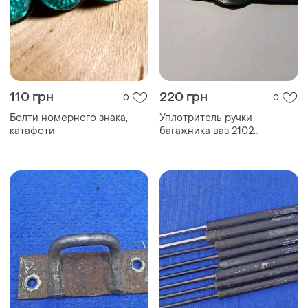
110 грн
220 грн
0
0
Болти номерного знака,
Уплотритель ручки
катафоти
багажника ваз 2102
оригінал завод