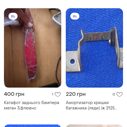
400 грн
220 грн
1
0
Катафот заднього бампера
Амортизатор кришки
меган 3,флюенс
багажника (ляди) іж 2125
комбі