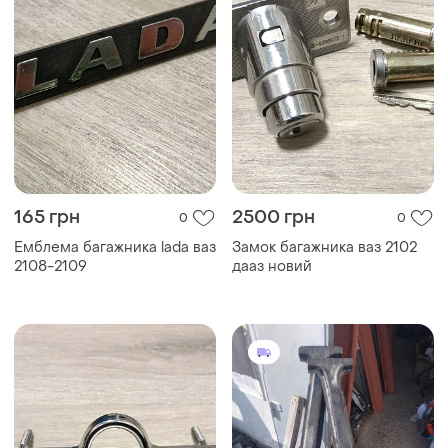
165 грн
2500 грн
0
0
Емблема багажника lada ваз
Замок багажника ваз 2102
2108-2109
дааз новий