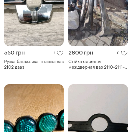
550 грн
2800 грн
1
0
Ручка багажника, пташка ваз
Стійка середня
2102 дааз
междверная ваз 2110-2111-
2112-2170-2171_2172 пара