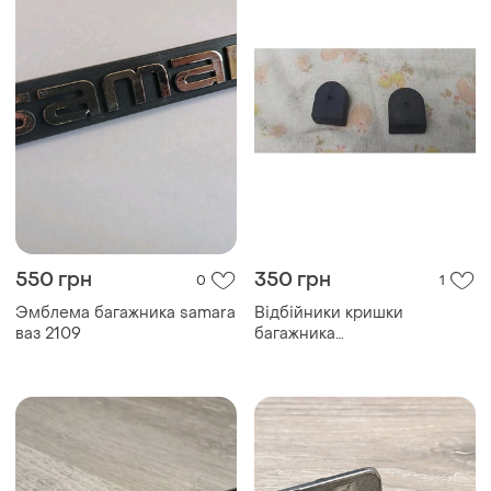
550 грн
350 грн
0
1
Эмблема багажника samara
Відбійники кришки
ваз 2109
багажника
ваз-2101.оригінал