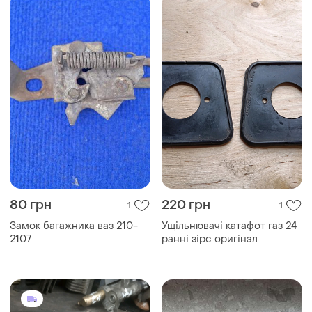
80 грн
220 грн
1
1
Замок багажника ваз 210-
Ущільнювачі катафот газ 24
2107
ранні зірс оригінал