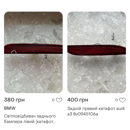
a2178200274
2102 срср нова!
380 грн
400 грн
0
0
BMW
Задній правий катафот audi
a3 8v0945106a
Світловідбивач заднього
бампера лівий (катафот,
световозвращат...