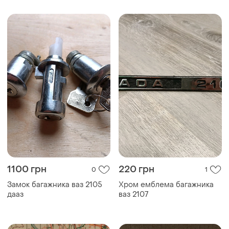
1100 грн
220 грн
0
1
Замок багажника ваз 2105
Хром емблема багажника
дааз
ваз 2107