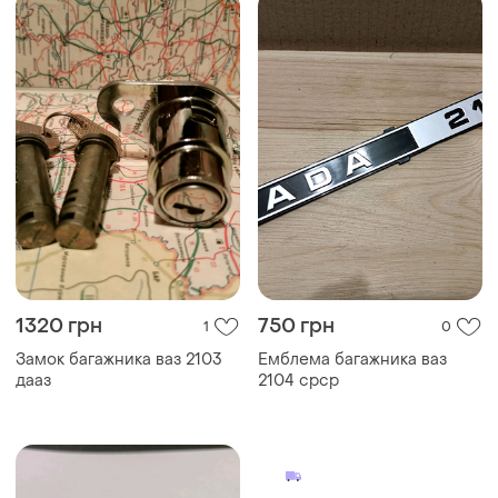
1320 грн
750 грн
1
0
Замок багажника ваз 2103
Емблема багажника ваз
дааз
2104 срср