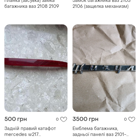
Планка (засувка) замка
Замок багажника ваз 2103
багажника ваз 2108 2109
2106 (защелка механизм)
500 грн
3500 грн
0
0
Задній правий катафот
Емблема багажника,
mercedes w217
задньої панелі ваз 2101-