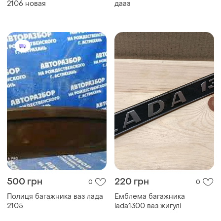
2106 новая
дааз
500 грн
220 грн
0
0
Полиця багажника ваз лада
Емблема багажника
2105
lada1300 ваз жигулі