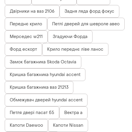
Двірники на ваз 2106
Задня ляда форд фокус
Переднє крило
Петлі дверей для шевроле авео
Мерседес w211
Згадуючи Форда
Форд ескорт
Крило переднє ліве ланос
Замок багажника Skoda Octavia
Кришка багажника hyundai accent
Кришка багажника ваз 21213
Обмежувач дверей hyundai accent
Петля двері пасат б5
Вектра а
Капоти Daewoo
Капоти Nissan