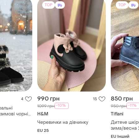
TOP
TOP
990 грн
850 грн
4
15
-10%
-11%
1099 грн
950 грн
ральні
 зимові чорні
H&M
Tiflani
жечки ботинки
Черевички на дівчинку
Дитяче шкіря
зима/весна 
EU 25
EU Інший