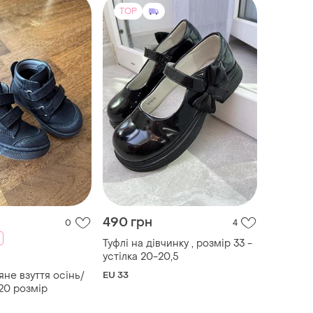
TOP
490 грн
0
4
Туфлі на дівчинку , розмір 33 -
устілка 20-20,5
не взуття осінь/
EU 33
20 розмір