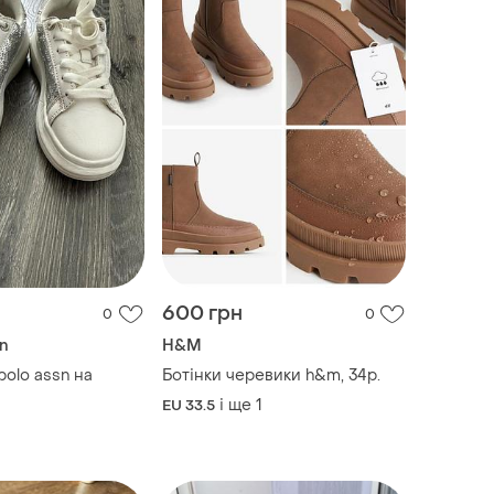
600 грн
0
0
n
H&M
polo assn на
Ботінки черевики h&m, 34р.
і ще
1
EU 33.5