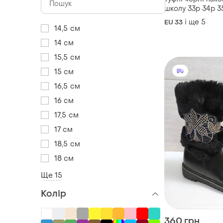
школу 33р 34р 3
і ще
5
EU 33
14,5 см
14 см
15,5 см
15 см
16,5 см
16 см
17,5 см
17 см
18,5 см
18 см
Ще 15
Колір
360 грн