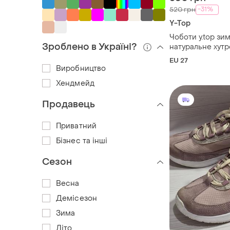
-31%
520 грн
Y-Top
Чоботи y.top зим
Зроблено в Україні?
натуральне хутр
р.27 чорні
EU 27
Виробництво
Хендмейд
Продавець
Приватний
Бізнес та інші
Сезон
Весна
Демісезон
Зима
Літо