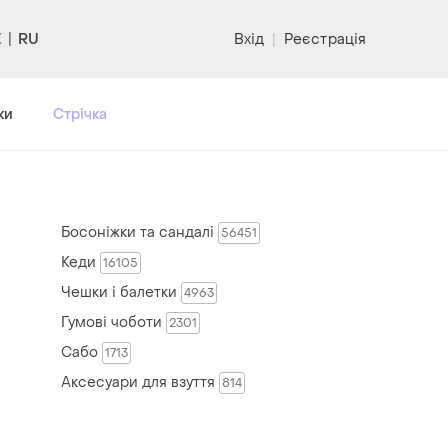
RU
Вхід
|
Реєстрація
ки
Стрічка
Босоніжки та сандалі
56451
Кеди
16105
Чешки і балетки
4963
Гумові чоботи
2301
Сабо
1713
Аксесуари для взуття
814