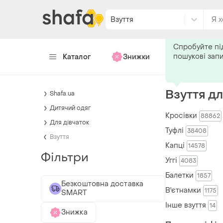
Взуття
Подпишитес
Спробуйте пі
пошукові зап
Каталог
Знижки
Хендмейд
Взуття дл
Shafa.ua
Дитячий одяг
Кросівки
88862
Для дівчаток
Туфлі
38408
Взуття
Капці
14578
Фільтри
Уггі
4083
Балетки
1857
Безкоштовна доставка
В'єтнамки
1175
SMART
Інше взуття
14
Знижка