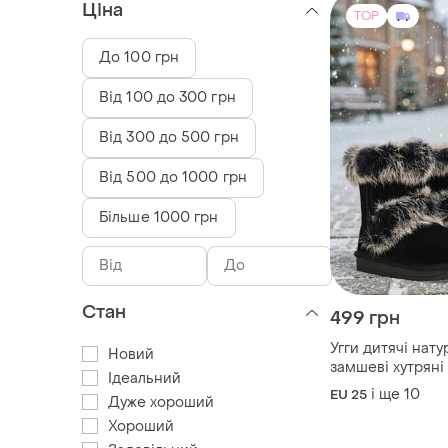
Ціна
TOP
До 100 грн
Від 100 до 300 грн
Від 300 до 500 грн
Від 500 до 1000 грн
Більше 1000 грн
Стан
499 грн
Угги дитячі нату
Новий
замшеві хутряні
Ідеальний
підліткові сапо
і ще
10
EU 25
Дуже хороший
валянці унти
Хороший