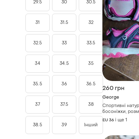
29.5
30
30.5
31
31.5
32
32.5
33
33.5
34
34.5
35
35.5
36
36.5
260 грн
George
37
37.5
38
Спортивні натур
босоніжки, розм
і ще
1
EU 36
38.5
39
Інший