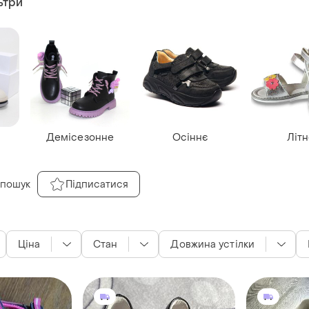
ьтри
Демісезонне
Осіннє
Літ
 пошук
Підписатися
Ціна
Стан
Довжина устілки