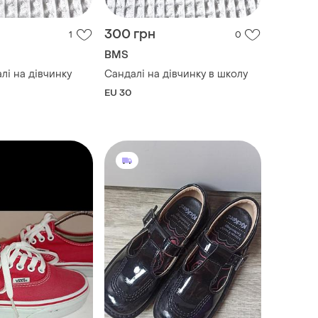
300 грн
1
0
BMS
лі на дівчинку
Сандалі на дівчинку в школу
EU 30