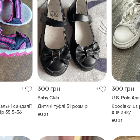
300 грн
300 грн
1
1
Baby Club
U.S. Polo Ass
альні сандалії
Дитячі туфлі 31 розмір
Кросівки us 
ір 35,5-36
дівчинку
EU 31
EU 31