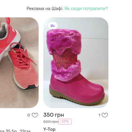
Реклама на Шафі.
Як сюди потрапити?
350 грн
0
1
-33%
520 грн
Y-Top
a 35,5р., 22см