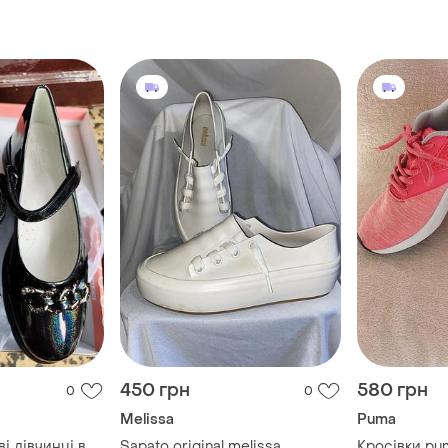
450 грн
580 грн
0
0
Melissa
Puma
ві дівчинці в
Sapato original melissa
Кросівки pum