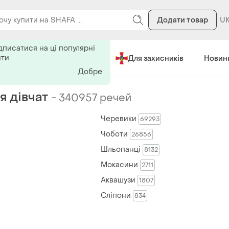
Додати товар
ь на поиск
дписатися на ці популярні
ити
Зроблено в Україні
Для захисників
Новин
Добре
я дівчат
-
340957 речей
Черевики
69293
Чоботи
26856
Шльопанці
8132
Мокасини
2711
Аквашузи
1807
Сліпони
834