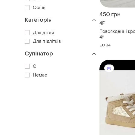
Осінь
450 грн
Категорія
4F
Повсякденні кр
Для дітей
4f
Для підлітків
EU 34
Супінатор
Є
Немає