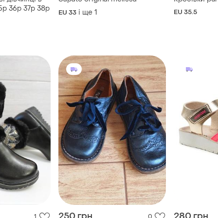
5р 36р 37р 38р
і ще
1
EU 35.5
EU 33
250 грн
280 грн
1
0