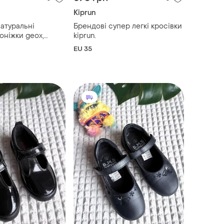
Kiprun
натуральні
Брендові супер легкі кросівки
оніжки geox,
kiprun.
36
EU 35