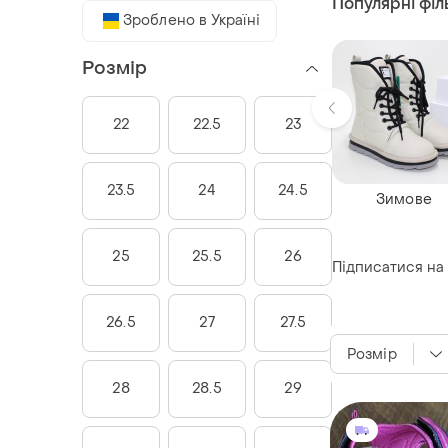
Популярні філ
Зроблено в Україні
Розмір
22
22.5
23
23.5
24
24.5
Зимове
25
25.5
26
Підписатися на
26.5
27
27.5
Розмір
28
28.5
29