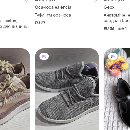
Oca-loca Valencia
Geox
Туфлі тм oca-loca
Анатомічні 
сандалії бос
а, шкіра,
EU 27
розмір 35,5-
о для дівчинки
і ще
1
EU 36