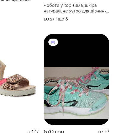
Чоботи y. top зима, шкіра
натуральне хутро для дівчинки
27-32, малинові
і ще
5
EU 27
570 грн
0
0