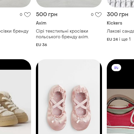
500 грн
300 грн
0
0
Axim
Kickers
осівки бренду
Сірі текстильні кросівки
Лакові санда
польського бренду axim.
і ще
1
EU 24
EU 36