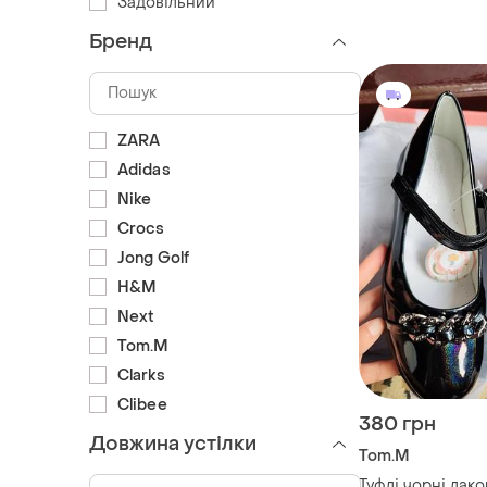
Задовільний
Бренд
ZARA
Adidas
Nike
Crocs
Jong Golf
H&M
Next
Tom.M
Clarks
Clibee
380 грн
Довжина устілки
Tom.M
Туфлі чорні лако