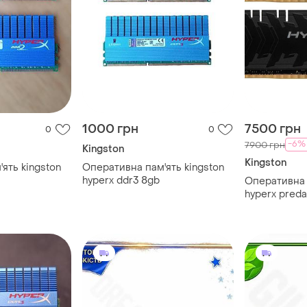
1000 грн
7500 грн
0
0
-6%
7900 грн
Kingston
Kingston
ять kingston
Оперативна пам'ять kingston
hyperx ddr3 8gb
Оперативна 
hyperx preda
dd94 2666м