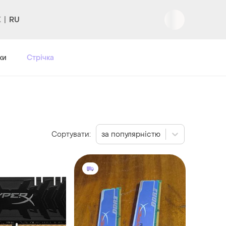
RU
Вхід
|
Реєстрація
ки
Стрічка
Сортувати:
за популярністю