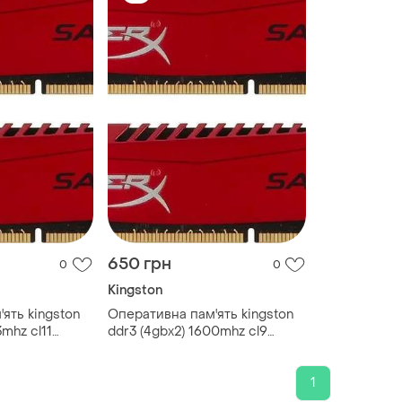
650 грн
0
0
Kingston
ять kingston
Оперативна пам'ять kingston
3mhz cl11
ddr3 (4gbx2) 1600mhz cl9
ntel® xmp б/в
hx316c9srk2/8 intel® xmp б/в
1