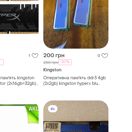
200 грн
1
0
-20%
250 грн
Kingston
пам'ять kingston
Оперативна пам'ять ddr3 4gb
tor (2x16gb=32gb)
(2x2gb) kingston hyperx blu
гц
1600mhz (khx1600c9ad3b1/2g)