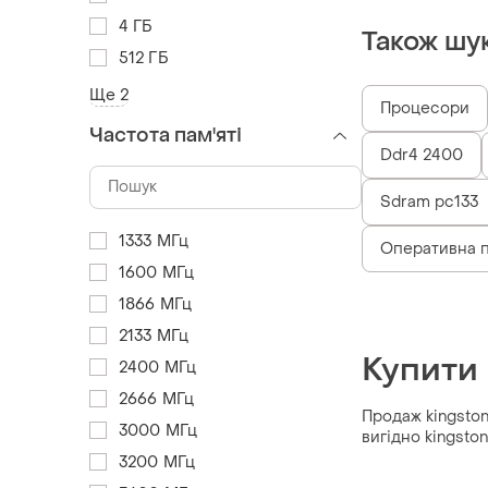
4 ГБ
Також шу
512 ГБ
Ще 2
Процесори
Частота пам'яті
Ddr4 2400
Sdram pc133
1333 МГц
Оперативна п
1600 МГц
1866 МГц
2133 МГц
Купити 
2400 МГц
2666 МГц
Продаж kingston 
3000 МГц
вигідно kingsto
3200 МГц