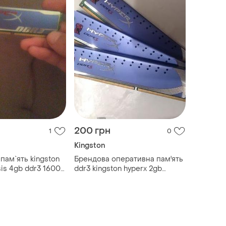
200 грн
1
0
Kingston
пам`ять kingston
Брендова оперативна пам'ять
is 4gb ddr3 1600
ddr3 kingston hyperx 2gb
0c9d3k2/8gx)
1600mhz (6 шт.)