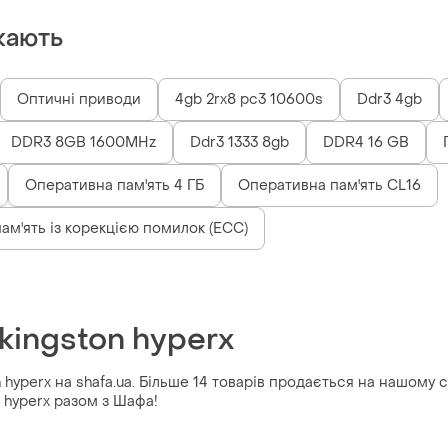
кають
Оптичні приводи
4gb 2rx8 pc3 10600s
Ddr3 4gb
DDR3 8GB 1600MHz
Ddr3 1333 8gb
DDR4 16 GB
Оперативна пам'ять 4 ГБ
Оперативна пам'ять CL16
ам'ять із корекцією помилок (ECC)
kingston hyperx
hyperx на shafa.ua. Більше 14 товарів продається на нашому са
n hyperx разом з Шафа!