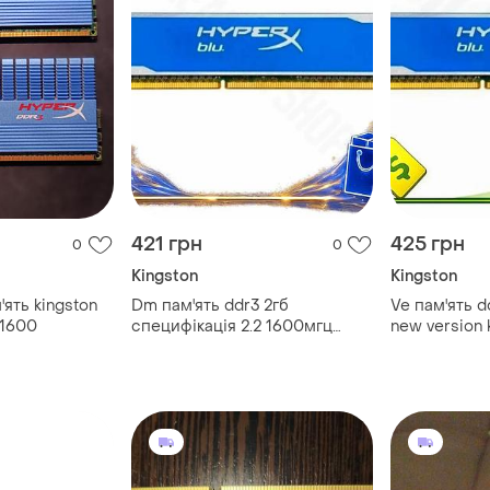
421 грн
425 грн
0
0
Kingston
Kingston
ять kingston
Dm пам'ять ddr3 2гб
Ve пам'ять d
 1600
специфікація 2.2 1600мгц
new version 
kingston hyperx blue для пк
синя модуль
оперативна пам'ять з радіатор
оперативна п
spe|lz
n6w_ver