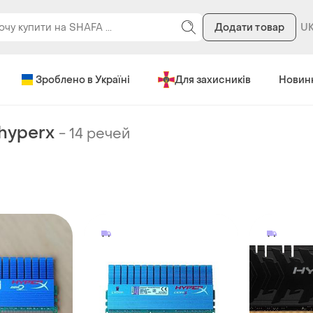
Додати товар
Зроблено в Україні
Для захисників
Новин
 hyperx
-
14 речей