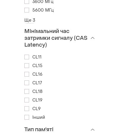
3600 МГц
5600 МГц
Ще 3
Мінімальний час
затримки сигналу (CAS
Latency)
CL11
CL15
CL16
CL17
CL18
CL19
CL9
Інший
Тип пам'яті