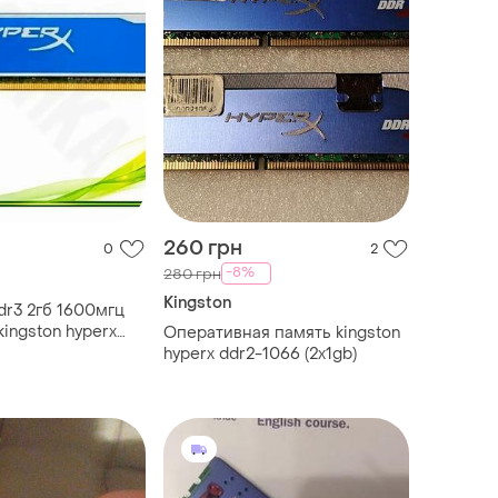
260 грн
0
2
-8%
280 грн
Kingston
dr3 2гб 1600мгц
kingston hyperx
Оперативная память kingston
 для пк
hyperx ddr2-1066 (2x1gb)
ам'ять з радіат