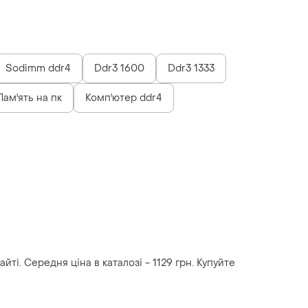
Sodimm ddr4
Ddr3 1600
Ddr3 1333
Пам'ять на пк
Комп'ютер ddr4
йті. Середня ціна в каталозі - 1129 грн. Купуйте