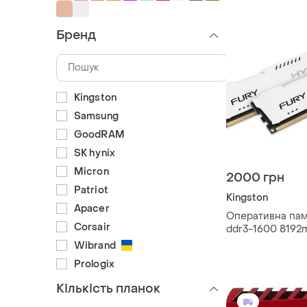
Бренд
Kingston
Samsung
GoodRAM
SK hynix
Micron
2000 грн
Patriot
Kingston
Apacer
Оперативна пам'
Corsair
ddr3-1600 8192
(kit of 2x4096) fu
Wibrand
(hx316c10fwk2/8)
Prologix
Кількість планок