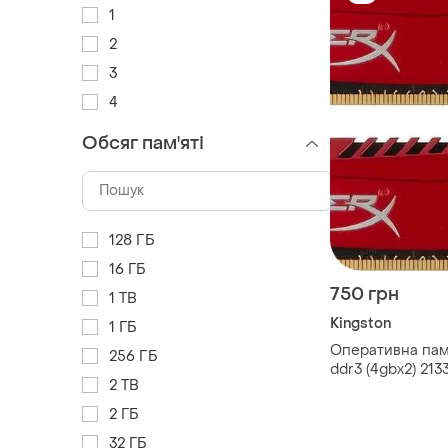
1
2
3
4
Обсяг пам'яті
128 ГБ
16 ГБ
750 грн
1 TB
Kingston
1 ГБ
Оперативна пам'
256 ГБ
ddr3 (4gbx2) 213
2 TB
hx321c11srk2/8 i
2 ГБ
32 ГБ