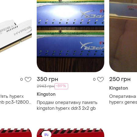
350 грн
250 грн
0
0
-89%
2943 грн
Kingston
Kingston
ять hyperx
Оперативна 
mb pc3-12800
hyperx genes
Продам оперативну память
ry white
mhz (khx160
kingston hyperx ddr3 2x2 gb