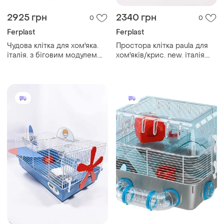
2925 грн
2340 грн
0
0
Ferplast
Ferplast
Чудова клітка для хом'яка.
Простора клітка paula для
італія. з біговим модулем.
хом'яків/крис. new. італія.
avcombi2
46х30x25 см