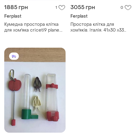
1885 грн
3055 грн
1
0
Ferplast
Ferplast
Кумедна простора клітка
Простора клітка для
для хом'яка criceti9 plane.
хом'яків. італія. 41x30 x33
італія. 46x30x23
см. avcombi1fun.