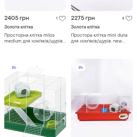
2405 грн
2275 грн
1
4
Золота клітка
Золота клітка
Просторна клітка milos
Простора клітка mini duna
medium для хом'яків/щурів.
для хом'яків/щурів. new.
new. італія. 50x35x25 см
італія. 55x39x27 см