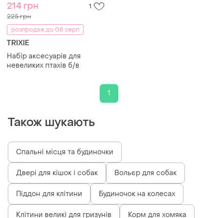
214 грн
1
225 грн
розпродаж до 08 серп
TRIXIE
Набір аксесуарів для
невеликих птахів б/в
1
Також шукають
Спальні місця та будиночки
Двері для кішок і собак
Вольєр для собак
Піддон для клітини
Будиночок на колесах
Клітини великі для гризунів
Корм для хомяка