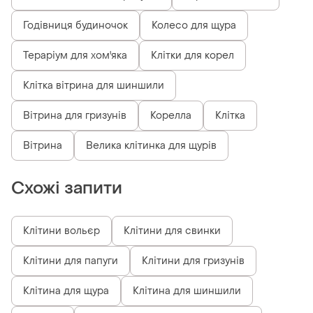
Годівниця будиночок
Колесо для щура
Тераріум для хом'яка
Клітки для корел
Клітка вітрина для шиншили
Вітрина для гризунів
Корелла
Клітка
Вітрина
Велика клітинка для щурів
Схожі запити
Клітини вольєр
Клітини для свинки
Клітини для папуги
Клітини для гризунів
Клітина для щура
Клітина для шиншили