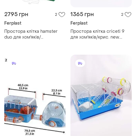
2795 грн
1365 грн
2
2
Ferplast
Ferplast
Простора клітка hamster
Простора клітка criceti 9
duo для хом'яків/
для хом'яків/крис. new.
крис.new.італія. 46x29x38cм
італія. 46x29x23 см