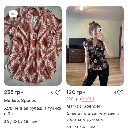
235 грн
120 грн
0
4
-46%
220 грн
Marks & Spencer
Marks & Spencer
Удлиненная рубашка туника
m&s
Атласна жіноча сорочка з
коротким рукавом
і ще
1
50 / 4XL / 58
і ще
1
38 / M / 46