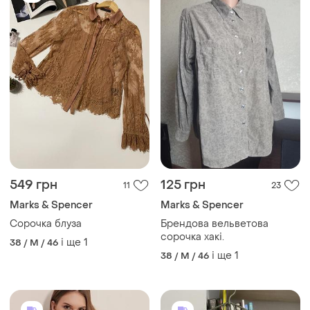
549 грн
125 грн
11
23
Marks & Spencer
Marks & Spencer
Сорочка блуза
Брендова вельветова
сорочка хакі.
і ще
1
38 / M / 46
і ще
1
38 / M / 46