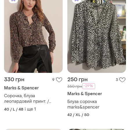
330 грн
250 грн
9
3
-29%
350 грн
Marks & Spencer
Marks & Spencer
Сорочка, блуза
леопардовий принт. /
Блуза сорочка
сорочка жаткою
marks&spencer
і ще
1
40 / L / 48
42 / XL / 50