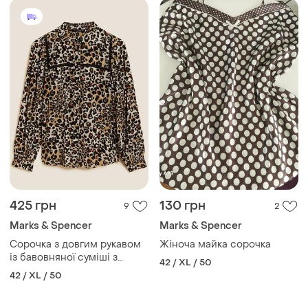
425 грн
130 грн
9
2
Marks & Spencer
Marks & Spencer
Сорочка з довгим рукавом
Жіноча майка сорочка
із бавовняної суміші з
42 / XL / 50
принтом
42 / XL / 50