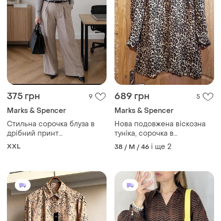
375 грн
689 грн
9
5
Marks & Spencer
Marks & Spencer
Стильна сорочка блуза в
Нова подовжена віскозна
дрібний принт
туніка, сорочка в
marks&spencer
леопардовий принт, 46-
XXL
і ще
2
38 / M / 46
50разм, mars&amp;spencer.