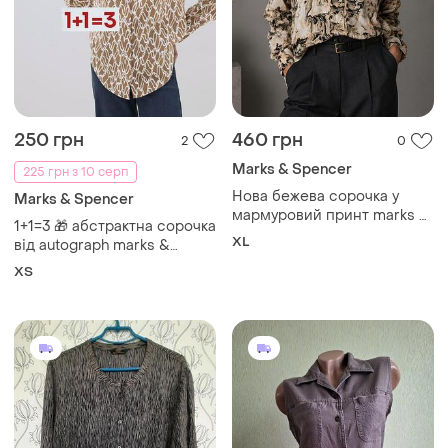
250 грн
460 грн
2
0
Marks & Spencer
225 грн з 10 серп
Нова бежева сорочка у
Marks & Spencer
мармуровий принт marks &
1+1=3 🎁 абстрактна сорочка
spencer
XL
від autograph marks &
spencer
ХS