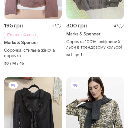
195 грн
300 грн
1
4
Marks & Spencer
176 грн з 10 серп
Сорочка 100% шліфовний
Marks & Spencer
льон в трендовому кольорі
Сорочка. стильна жіноча
і ще
1
M
сорочка.
38 / M / 46