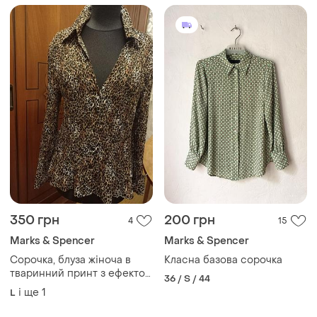
350 грн
200 грн
4
15
Marks & Spencer
Marks & Spencer
Сорочка, блуза жіноча в
Класна базова сорочка
тваринний принт з ефектом
36 / S / 44
гофре
і ще
1
L