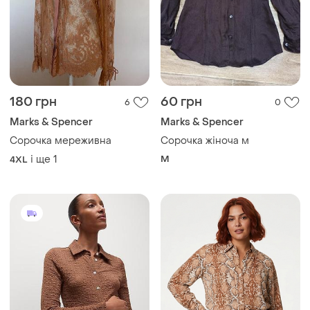
180 грн
60 грн
6
0
Marks & Spencer
Marks & Spencer
Cорочка мереживна
Сорочка жіноча м
і ще
1
M
4XL