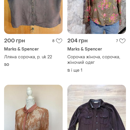
200 грн
204 грн
8
7
Marks & Spencer
Marks & Spencer
Лляна сорочка, р. uk 22
Сорочка жіноча, сорочка,
жіночий одяг
50
і ще
1
S