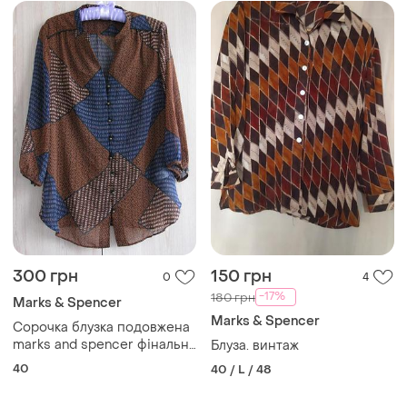
300 грн
150 грн
0
4
-17%
180 грн
Marks & Spencer
Marks & Spencer
Сорочка блузка подовжена
marks and spencer фінальна
Блуза. винтаж
розпродажу
40
40 / L / 48