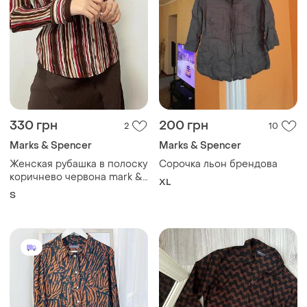
330 грн
200 грн
2
10
Marks & Spencer
Marks & Spencer
Женская рубашка в полоску
Сорочка льон брендова
коричнево червона mark &
XL
spencer приталенная с
S
длинным рукавом