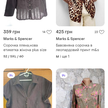
359 грн
425 грн
14
23
Marks & Spencer
Marks & Spencer
Сорочка лляна,нова
Бавовняна сорочка в
етикетка жіноча plus size
леопардовий принт m&s
52 / 5XL / 60
і ще
1
M