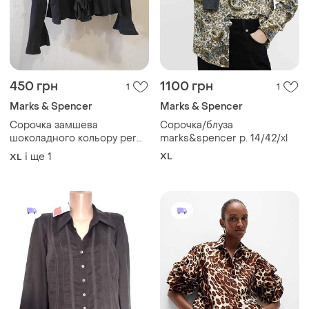
450 грн
1100 грн
1
1
Marks & Spencer
Marks & Spencer
Сорочка замшева
Сорочка/блуза
шоколадного кольору per
marks&spencer р. 14/42/xl
una marks and spencer
і ще
1
XL
XL