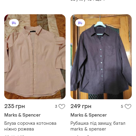
235 грн
249 грн
3
5
Marks & Spencer
Marks & Spencer
Блуза сорочка котонова
Рубашка під замшу, батал
ніжно рожева
marks & spenser