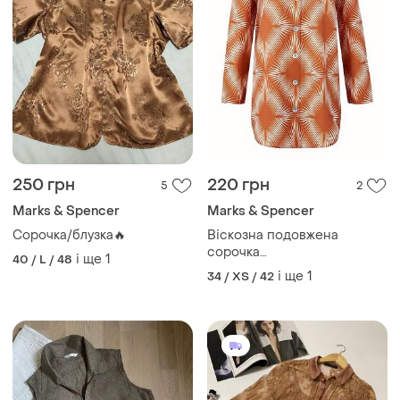
250 грн
220 грн
5
2
Marks & Spencer
Marks & Spencer
Сорочка/блузка🔥
Віскозна подовжена
сорочка
і ще
1
40 / L / 48
"marks&amp;spencer" з
і ще
1
34 / XS / 42
довгим рукавом, uk6/eur34.