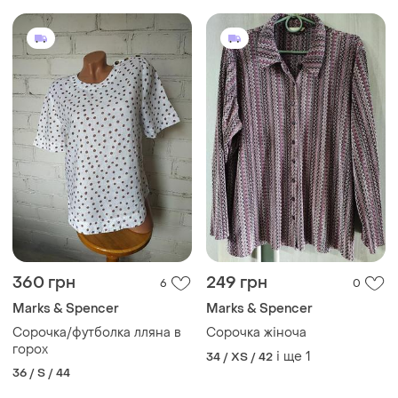
360 грн
249 грн
6
0
Marks & Spencer
Marks & Spencer
Сорочка/футболка лляна в
Сорочка жіноча
горох
і ще
1
34 / XS / 42
36 / S / 44