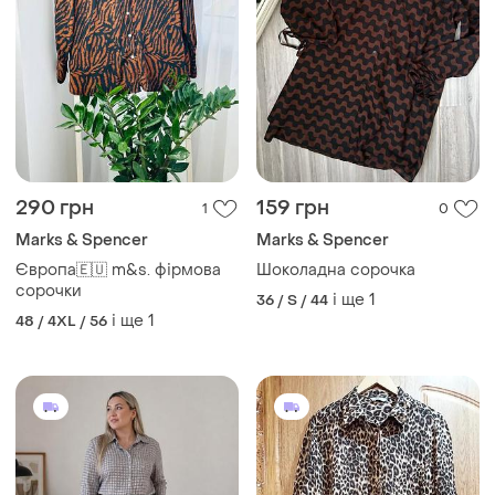
290 грн
159 грн
1
0
Marks & Spencer
Marks & Spencer
Європа🇪🇺 m&s. фірмова
Шоколадна сорочка
сорочки
і ще
1
36 / S / 44
і ще
1
48 / 4XL / 56