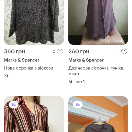
360 грн
260 грн
0
1
Marks & Spencer
Marks & Spencer
Нова сорочка з віскози
Джинсова сорочка. туніка.
моко.
XL
і ще
1
M