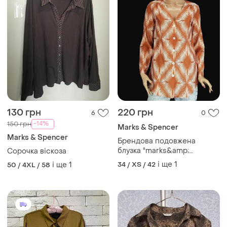
130 грн
220 грн
6
0
-14%
150 грн
Marks & Spencer
Marks & Spencer
Брендова подовжена
блузка "marks&amp;
Сорочка віскоза
spencer" з ромбоподібним
і ще
1
і ще
1
34 / XS / 42
50 / 4XL / 58
принтом. розмір uk6/eur34.