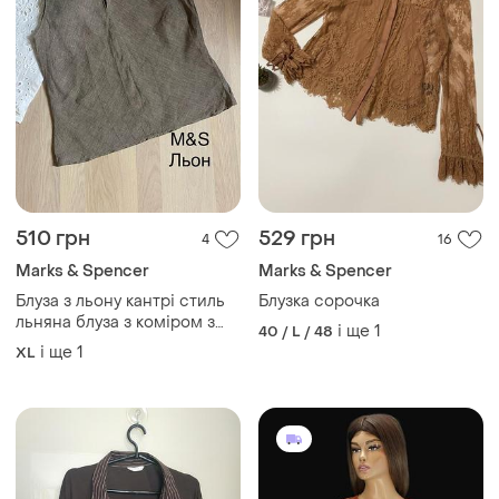
510 грн
529 грн
4
16
Marks & Spencer
Marks & Spencer
Блуза з льону кантрі стиль
Блузка сорочка
льняна блуза з коміром з
і ще
1
40 / L / 48
льону m&s- 16/xl
і ще
1
XL