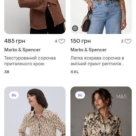
485 грн
150 грн
4
3
Marks & Spencer
Marks & Spencer
Текстурований сорочка
Легка яскрава сорочка в
приталеного крою
зміїний принт рептилія
блуза
38
XXL