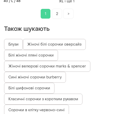
40 / L / 48
і ще
1
XL
1
2
>
Також шукають
Блузи
Жіночі білі сорочки оверсайз
Білі жіночі лляні сорочки
Жіночі велюрові сорочки marks & spencer
Сині жіночі сорочки burberry
Білі шифонові сорочки
Класичні сорочки з коротким рукавом
Сорочки в клітку червоно-сині