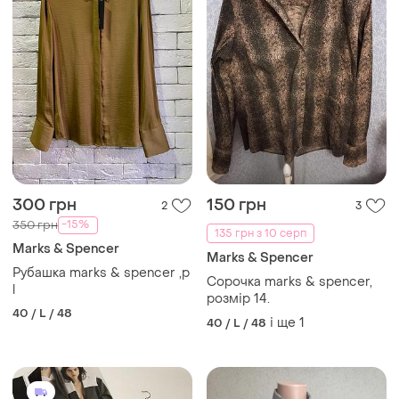
300 грн
150 грн
2
3
-15%
350 грн
135 грн з 10 серп
Marks & Spencer
Marks & Spencer
Рубашка marks & spencer ,p
Сорочка marks & spencer,
l
розмір 14.
40 / L / 48
і ще
1
40 / L / 48