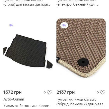
(сірий) для nissan qashqai
(електро, бежевий) для
2007-2010 рр
nissan qashqai 2021- рр
1572 грн
2137 грн
0
0
Avto-Gumm
Гумові килимки carsuit
(гібрид, бежевий) для nissan
Килимок багажника nissan
qashqai 2021- рр