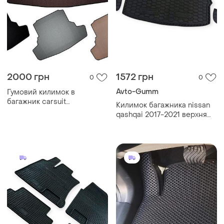
2000 грн
1572 грн
0
0
Avto-Gumm
Гумовий килимок в
багажник carsuit
Килимок багажника nissan
(коричневий) для nissan
qashqai 2017-2021 верхня
qashqai 2014-2021 рр
полиця avto-gumm