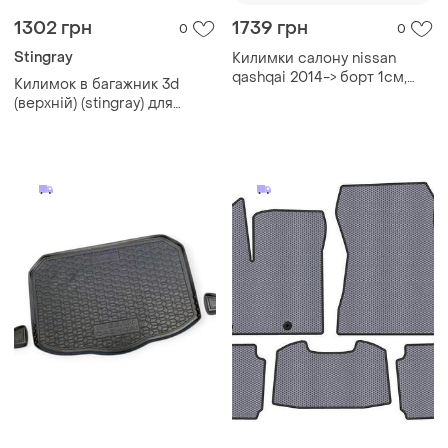
1302 грн
1739 грн
0
0
Stingray
Килимки салону nissan
qashqai 2014-> борт 1см,
Килимок в багажник 3d
євроклітинка polytep
(верхній) (stingray) для
nissan qashqai 2021- рр