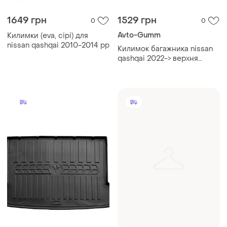
1649 грн
1529 грн
0
0
Avto-Gumm
Килимки (eva, сірі) для
nissan qashqai 2010-2014 рр
Килимок багажника nissan
qashqai 2022-> верхня
полиця avto-gumm