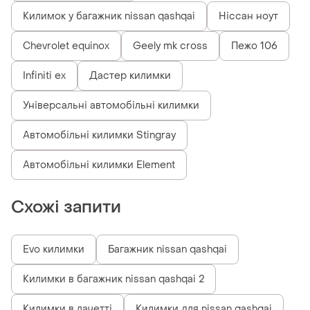
Килимок у багажник nissan qashqai
Ніссан ноут
Chevrolet equinox
Geely mk cross
Пежо 106
Infiniti ex
Дастер килимки
Універсальні автомобільні килимки
Автомобільні килимки Stingray
Автомобільні килимки Element
Схожі запити
Evo килимки
Багажник nissan qashqai
Килимки в багажник nissan qashqai 2
Килимки в лачетті
Килимки для nissan qashqai