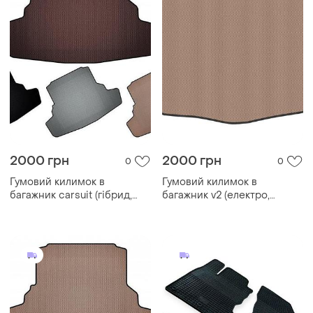
2000 грн
2000 грн
0
0
Гумовий килимок в
Гумовий килимок в
багажник carsuit (гібрид,
багажник v2 (електро,
коричневий) для nissan
бежевий) для nissan qashqai
qashqai 2021- рр
2021- рр