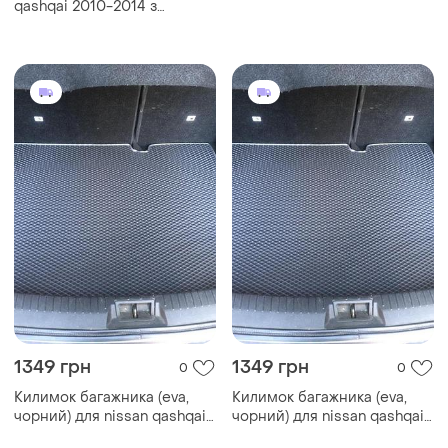
qashqai 2010-2014 з
докаткою avto-gumm
1349 грн
1349 грн
0
0
Килимок багажника (eva,
Килимок багажника (eva,
чорний) для nissan qashqai
чорний) для nissan qashqai
2007-2010 рр
2010-2014 рр