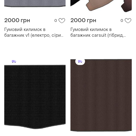
2000 грн
2000 грн
0
0
Гумовий килимок в
Гумовий килимок в
багажник v1 (електро, сірий)
багажник carsuit (гібрид,
для nissan qashqai 2021- рр
сірий) для nissan qashqai
2021- рр