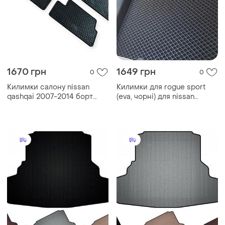
1670 грн
1649 грн
0
0
Килимки салону nissan
Килимки для rogue sport
qashqai 2007-2014 борт
(eva, чорні) для nissan
1см, євроклітинка polytep
qashqai 2014-2021 рр