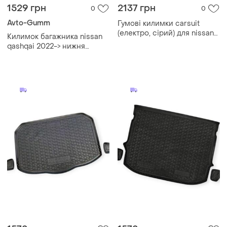
1529 грн
2137 грн
0
0
Avto-Gumm
Гумові килимки carsuit
(електро, сірий) для nissan
Килимок багажника nissan
qashqai 2021- рр
qashqai 2022-> нижня
полиця avto-gumm