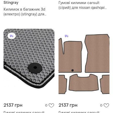
Stingray
Гумові килимки carsuit
(сірий) для nissan qashqai
Килимок в багажник 3d
2010-2014 рр
(електро) (stingray) для
nissan qashqai 2021- рр
2137 грн
2137 грн
0
0
Гумові килимки carsuit
Гумові килимки carsuit