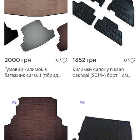
2000 грн
1352 грн
0
0
Гумовий килимок в
Килимки салону nissan
багажник carsuit (гібрид,
qashqai (2014-) борт 1 см,
бежевий) для nissan qashqai
євроклітина polytep
2021- рр