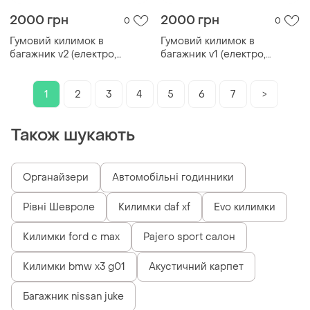
2000 грн
2000 грн
0
0
Гумовий килимок в
Гумовий килимок в
багажник v2 (електро,
багажник v1 (електро,
чорний) для nissan qashqai
коричневий) для nissan
2021- рр
qashqai 2021- рр
1
2
3
4
5
6
7
>
Також шукають
Органайзери
Автомобільні годинники
Рівні Шевроле
Килимки daf xf
Evo килимки
Килимки ford c max
Pajero sport салон
Килимки bmw x3 g01
Акустичний карпет
Багажник nissan juke