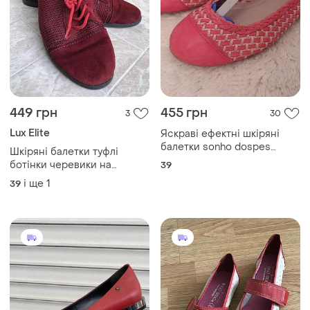
449 грн
455 грн
3
30
Lux Elite
Яскраві ефектні шкіряні
балетки sonho dospes
Шкіряні балетки туфлі
бразилія плетінка
ботінки черевики на
39
шнурівці
і ще
1
39