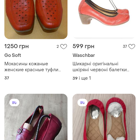
1250 грн
599 грн
2
37
Go Soft
Waschbar
Мокасины кожаные
Шикарні оригінальні
женские красные туфли
шкіряні червоні балетки
балетки gosoft мокасини
туфлі waschbär 39
37
і ще
1
39
шкіряні жіночі р.37🇩🇪