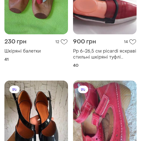
230 грн
900 грн
12
14
Шкіряні балетки
Рр 6-26,5 см picardi яскраві
стильні шкіряні туфлі
41
балетки
40