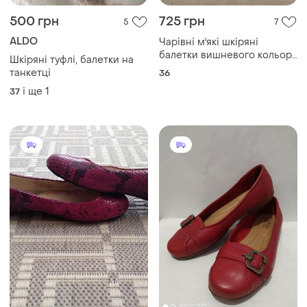
500 грн
725 грн
5
7
ALDO
Чарівні м'які шкіряні
балетки вишневого кольору
Шкіряні туфлі, балетки на
eva lopez іспанія. 37 р. ( 23
танкетці
36
див.)
і ще
1
37