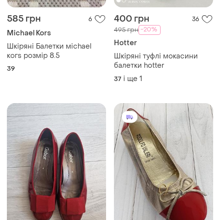
585 грн
400 грн
6
36
-20%
495 грн
Michael Kors
Hotter
Шкіряні Балетки мichael
когѕ розмір 8.5
Шкіряні туфлі мокасини
балетки hotter
39
і ще
1
37