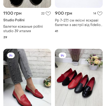
1100 грн
900 грн
22
14
Studio Pollini
Рр 7-27,1 см якісні яскраві
балетки з австрії від fidelio
Балетки кожаные pollini
повністю шкіряні
studio 39 италия
41
39