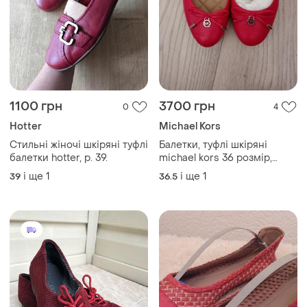
1100 грн
3700 грн
0
4
Hotter
Michael Kors
Стильні жіночі шкіряні туфлі
Балетки, туфлі шкіряні
балетки hotter, р. 39.
michael kors 36 розмір,
оригінал з сша
і ще
1
і ще
1
39
36.5