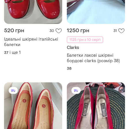
520 грн
1250 грн
30
31
Ідеальні шкіряні італійські
1125 грн з 10 серп
балетки
Clarks
і ще
1
37
Балетки лакові шкіряні
бордові clarks (розмір 38)
38