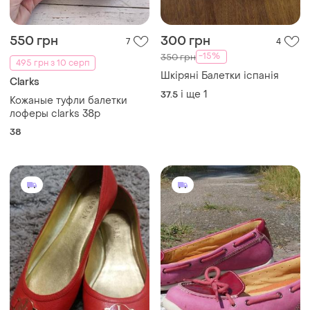
550 грн
300 грн
7
4
-15%
350 грн
495 грн з 10 серп
Шкіряні Балетки іспанія
Clarks
і ще
1
37.5
Кожаные туфли балетки
лоферы clarks 38p
38