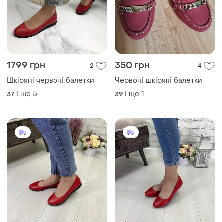
1799 грн
350 грн
2
4
Шкіряні червоні балетки
Червоні шкіряні балетки
і ще
5
і ще
1
37
39