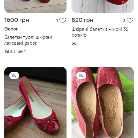
1500 грн
820 грн
1
8
Gabor
Шкіряні балетки жіночі 36
розмір
Балетки туфлі шкіряні
лаковані gabor
36
і ще
1
36.5