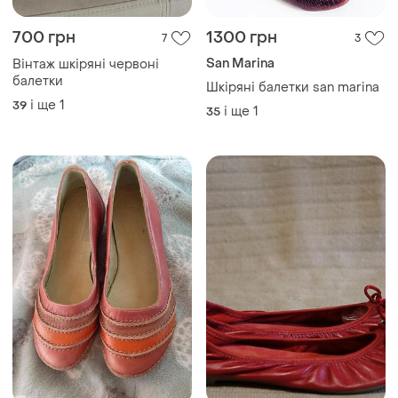
700 грн
1300 грн
7
3
San Marina
Вінтаж шкіряні червоні
балетки
Шкіряні балетки san marina
і ще
1
39
і ще
1
35