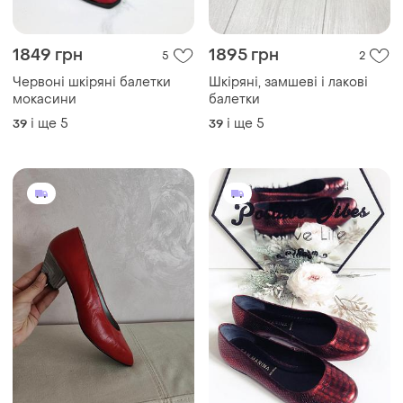
1849 грн
1895 грн
5
2
Червоні шкіряні балетки
Шкіряні, замшеві і лакові
мокасини
балетки
і ще
5
і ще
5
39
39