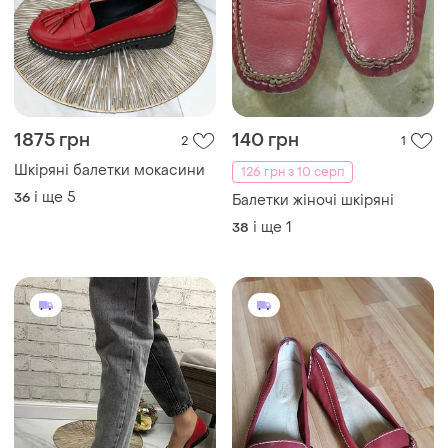
1875 грн
140 грн
2
1
Шкіряні балетки мокасини
126 грн з 10 серп
і ще
5
36
Балетки жіночі шкіряні
і ще
1
38