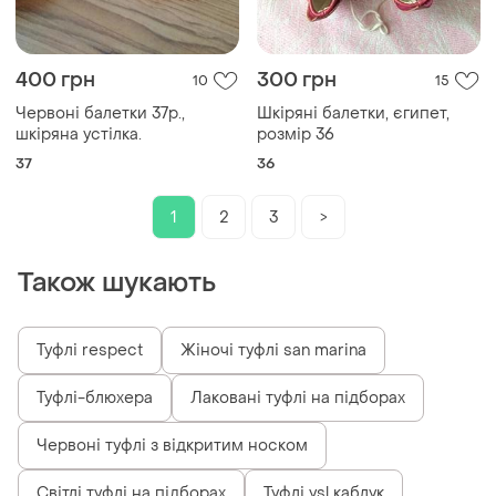
400 грн
300 грн
10
15
Червоні балетки 37р.,
Шкіряні балетки, єгипет,
шкіряна устілка.
розмір 36
37
36
1
2
3
>
Також шукають
Туфлі respect
Жіночі туфлі san marina
Туфлі-блюхера
Лаковані туфлі на підборах
Червоні туфлі з відкритим носком
Світлі туфлі на підборах
Туфлі ysl каблук