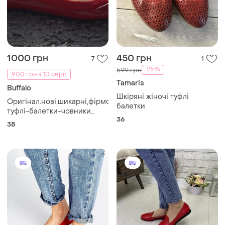
1000 грн
450 грн
7
1
-25%
599 грн
900 грн з 10 серп
Tamaris
Buffalo
Шкіряні жіночі туфлі
Оригінал.нові,шикарні,фірмові,шкіряні
балетки
туфлі-балетки-човники
36
buffalo london
38