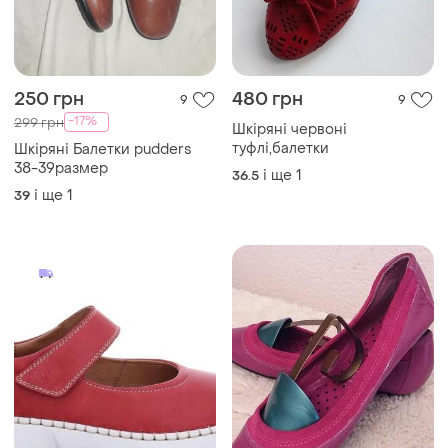
250 грн
480 грн
9
9
-17%
299 грн
Шкіряні червоні
туфлі,балетки
Шкіряні Балетки pudders
38-39размер
і ще
1
36.5
і ще
1
39