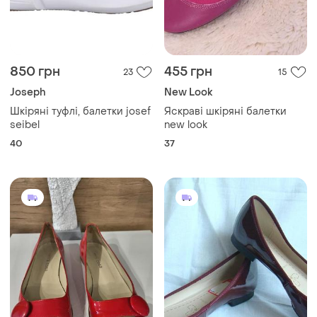
850 грн
455 грн
23
15
Joseph
New Look
Шкіряні туфлі, балетки josef
Яскраві шкіряні балетки
seibel
new look
40
37