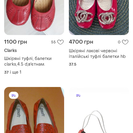
1100 грн
4700 грн
55
0
Clarks
Шкіряні лакові червоні
італійські туфлі балетки hb
Шкіряні туфлі, балетки
clarks,4.5 d,в'єтнам.
37.5
і ще
1
37