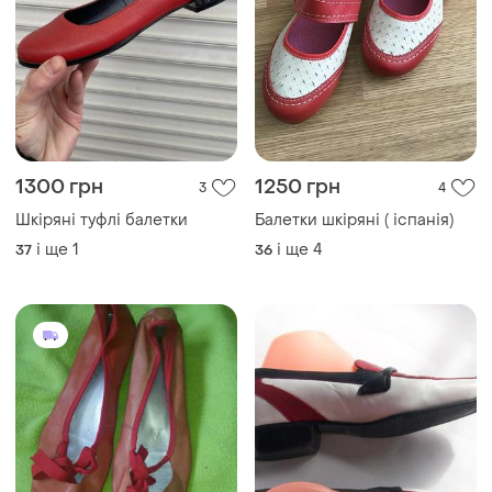
1300 грн
1250 грн
3
4
Шкіряні туфлі балетки
Балетки шкіряні ( іспанія)
і ще
1
і ще
4
37
36