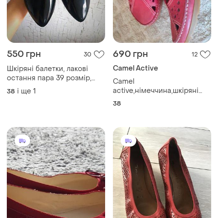
550 грн
690 грн
30
12
Camel Active
Шкіряні балетки, лакові
остання пара 39 розмір,
Camel
чорні замшеві 38 розмір
active,німеччина,шкіряні
і ще
1
38
балетки,сандалі,мокасини,
38
туфлі,р38