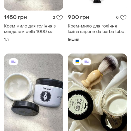
1450 грн
900 грн
2
0
Крем мило для гоління з
Крем-мило для гоління
мигдалем cella 1000 мл
luxina sapone da barba tubo
150 мл
1 л
Інший