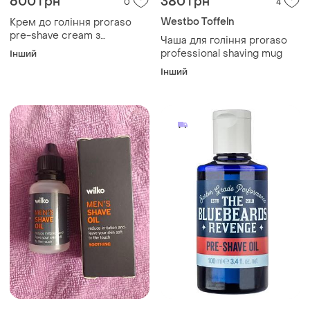
600 грн
380 грн
0
4
Westbo Toffeln
Крем до гоління proraso
pre-shave cream з
Чаша для гоління proraso
екстрактом евкаліпта та
professional shaving mug
Інший
ментолу 300 мл
Інший