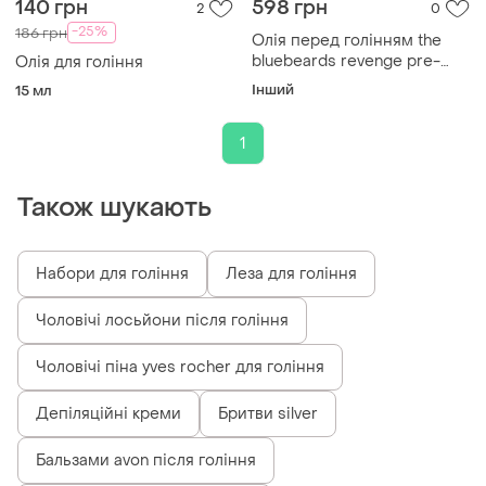
140 грн
598 грн
2
0
-25%
186 грн
Олія перед голінням the
bluebeards revenge pre-
Олія для гоління
shave oil 100 мл
Інший
15 мл
1
Також шукають
Набори для гоління
Леза для гоління
Чоловічі лосьйони після гоління
Чоловічі піна yves rocher для гоління
Депіляційні креми
Бритви silver
Бальзами avon після гоління