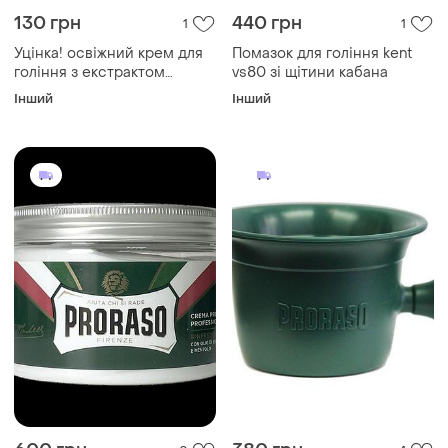
130 грн
440 грн
1
1
Уцінка! освіжний крем для
Помазок для гоління kent
гоління з екстрактом
vs80 зі щітини кабана
евкаліпта 150 мл proraso,
Інший
Інший
коробка м'ята