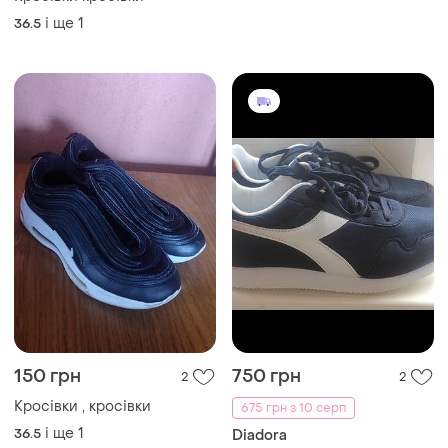
і ще
1
36.5
150 грн
750 грн
2
2
Кросівки , кросівки
675 грн з 10 серп
і ще
1
36.5
Diadora