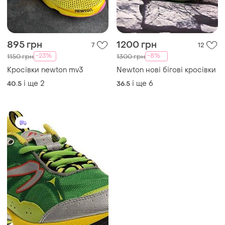
895 грн
1200 грн
7
12
-23%
-8%
1150 грн
1300 грн
Кросівки newton mv3
Newton нові бігові кросівки
і ще
2
і ще
6
40.5
36.5