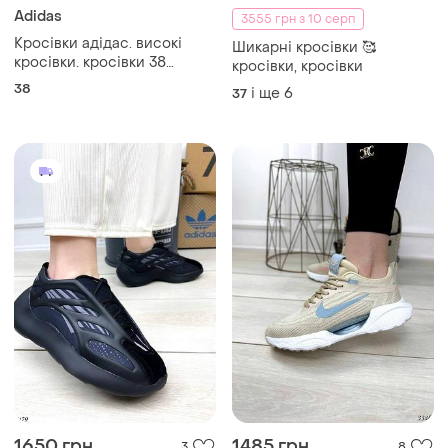
Adidas
3555 грн з 10 серп
Кросівки адідас. високі
Шикарні кросівки 🥰
кросівки. кросівки 38
кросівки, кросівки
розмір. шкіряні кросівки.
38
і ще
6
37
білі кросівки. кросівки
1650 грн
1485 грн
3
8