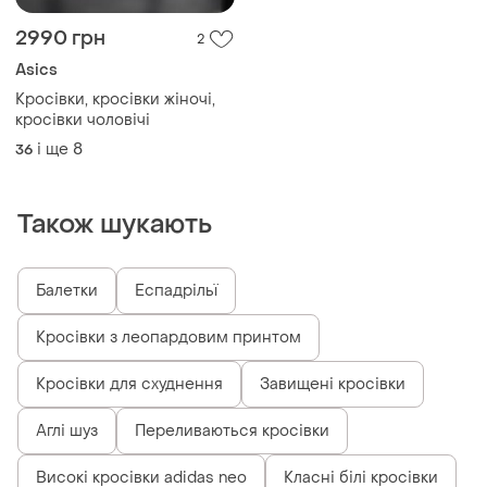
2990 грн
2
Asics
Кросівки, кросівки жіночі,
кросівки чоловічі
і ще
8
36
Також шукають
Балетки
Еспадрільї
Кросівки з леопардовим принтом
Кросівки для схуднення
Завищені кросівки
Аглі шуз
Переливаються кросівки
Високі кросівки adidas neo
Класні білі кросівки