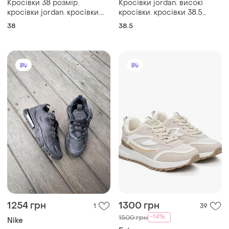
Кросівки 38 розмір.
Кросівки jordan. високі
кросівки jordan. кросівки.
кросівки. кросівки 38.5
шкіряні кросівки. стильні
розмір. кросівки. чорні
38
38.5
кросівки. кросівки.
кросівки. кросівки
1254 грн
1300 грн
1
39
-14%
1500 грн
Nike