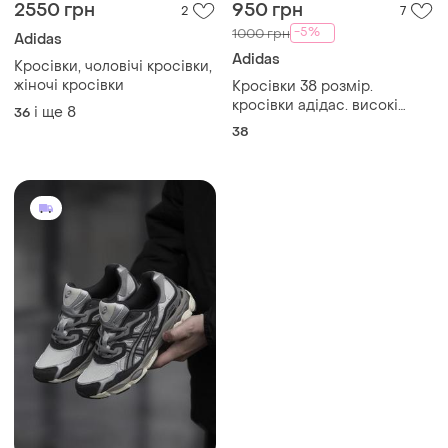
2550 грн
950 грн
2
7
-5%
1000 грн
Adidas
Adidas
Кросівки, чоловічі кросівки,
жіночі кросівки
Кросівки 38 розмір.
кросівки адідас. високі
і ще
8
36
кросівки. шкіряні кросівки.
38
білі кросівки. кросівки