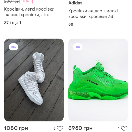
-11%
280 грн
Adidas
Кросівки, легкі кросівки,
Кросівки адідас. високі
тканині кросівки, літні
кросівки. кросівки 38
кросівки
розмір. кросівки adidas.
і ще
1
37
38
кросівки. шкіряні кросівки.
1080 грн
3950 грн
3
1