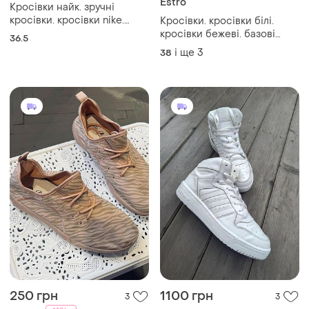
Estro
Кросівки найк. зручні
кросівки. кросівки nike.
Кросівки. кросівки білі.
кросівки жіночі. кросівки
кросівки бежеві. базові
36.5
кросівки
і ще
3
38
250 грн
1100 грн
3
3