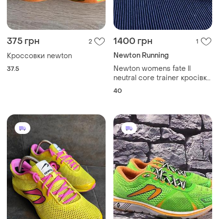
375 грн
1400 грн
2
1
Newton Running
Кроссовки newton
Newton womens fate ll
37.5
neutral core trainer кросівки
жіночі
40