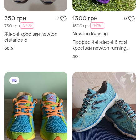
350 грн
1300 грн
2
0
-54%
-14%
750 грн
1500 грн
Newton Running
Жіночі кросівки newton
distance 6
Професійні жіночі бігові
кросівки newton running
38.5
distance elite
40