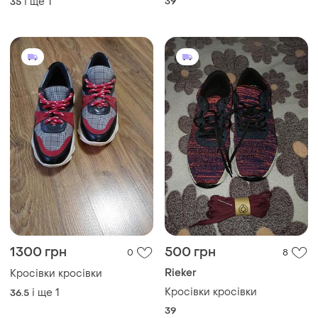
і ще
1
39
35
1300 грн
500 грн
0
8
Rieker
Кросівки кросівки
Кросівки кросівки
і ще
1
36.5
39