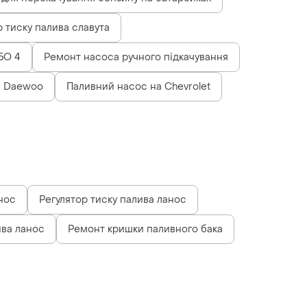
р тиску палива славута
БО 4
Ремонт насоса ручного підкачування
а Daewoo
Паливний насос на Chevrolet
нос
Регулятор тиску палива ланос
ива ланос
Ремонт кришки паливного бака