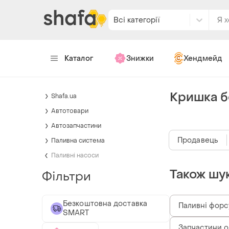
Всі категорії
Каталог
Знижки
Хендмейд
Кришка б
Shafa.ua
Автотовари
Автозапчастини
Продавець
Паливна система
Паливні насоси
Також шу
Фільтри
Безкоштовна доставка
Паливні форс
SMART
Запчастини o