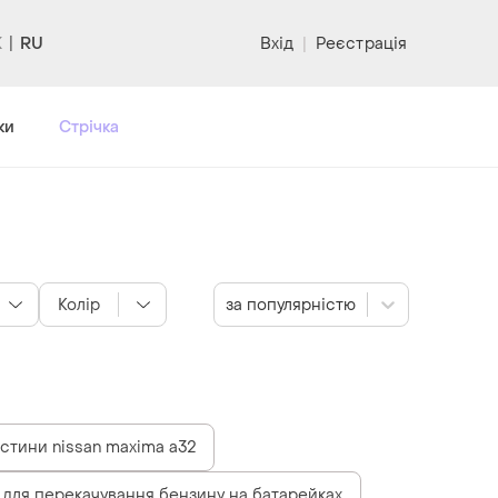
RU
Вхід
|
Реєстрація
ки
Стрічка
Колір
за популярністю
стини nissan maxima a32
для перекачування бензину на батарейках