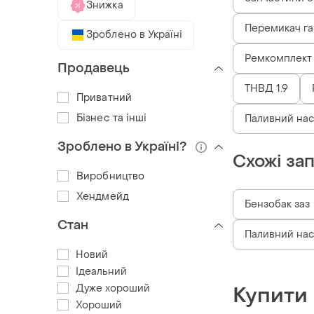
Знижка
Перемикач га
Зроблено в Україні
Ремкомплект
Продавець
ТНВД 1.9
Приватний
Бізнес та інші
Паливний нас
Зроблено в Україні?
Схожі за
Виробництво
Хендмейд
Бензобак заз
Стан
Паливний нас
Новий
Ідеальний
Дуже хороший
Купити
Хороший