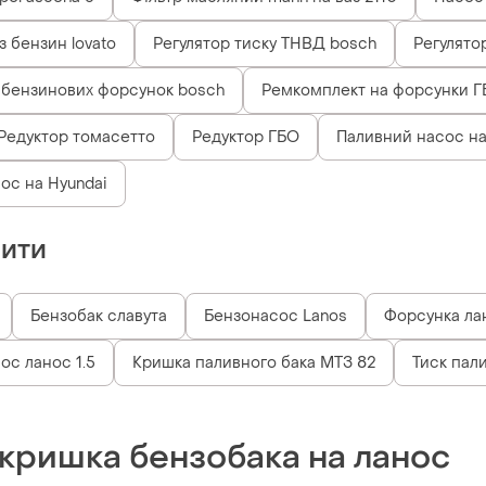
з бензин lovato
Регулятор тиску ТНВД bosch
Регулято
 бензинових форсунок bosch
Ремкомплект на форсунки Г
Редуктор томасетто
Редуктор ГБО
Паливний насос н
ос на Hyundai
пити
Бензобак славута
Бензонасос Lanos
Форсунка ла
ос ланос 1.5
Кришка паливного бака МТЗ 82
Тиск пал
 кришка бензобака на ланос