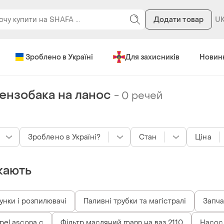
Додати товар
Зроблено в Україні
Для захисників
Новин
ензобака на ланос
-
0 речей
Зроблено в Україні?
Стан
Ціна
кають
унки і розпилювачі
Паливні трубки та магістралі
Запча
pel ascona c
Фільтр масляний mann на ваз 2110
Насос 