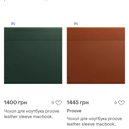
macbook pro/air 13 —
15.4"/16.2" brown
midnight blue
1400 грн
1445 грн
0
0
Proove
Чохол для ноутбука proove
leather sleeve macbook
Чохол для ноутбука proove
15.4"/16.2" green
leather sleeve macbook