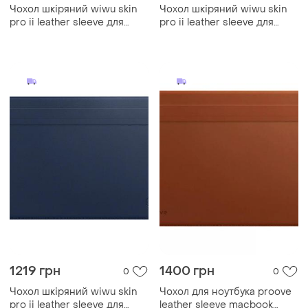
Чохол шкіряний wiwu skin
Чохол шкіряний wiwu skin
pro ii leather sleeve для
pro ii leather sleeve для
macbook pro/air 13 — black
macbook pro 15.4 —
midnight blue
1219 грн
1400 грн
0
0
Чохол шкіряний wiwu skin
Чохол для ноутбука proove
pro ii leather sleeve для
leather sleeve macbook