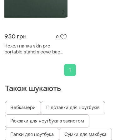
950 грн
0
Чохол папка skin pro
portable stand sleeve bag
захисний чохол з екошкіри
для macbook pro і air 13.3"
green
1
Також шукають
Вебкамери
Підставки для ноутбуків
Рюкзаки для ноутбука з захистом
Папки для ноутбука
Сумки для макбука