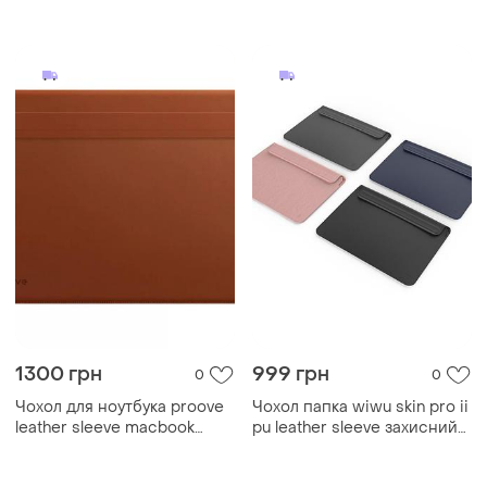
15.4"/16.2" brown
1300 грн
999 грн
0
0
Чохол для ноутбука proove
Чохол папка wiwu skin pro ii
leather sleeve macbook
pu leather sleeve захисний
13"/13.3"/13.6"/14.2" brown
чохол з екошкіри для
macbook pro і air 13.3"