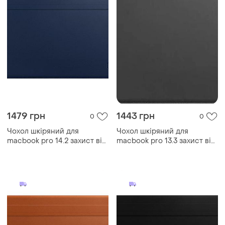
1479 грн
1443 грн
0
0
Чохол шкіряний для
Чохол шкіряний для
macbook pro 14.2 захист від
macbook pro 13.3 захист від
подряпин з м'якою
ударів із мікрофіброю
підкладкою синя
всередині сірий