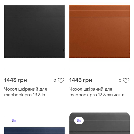
1443 грн
1443 грн
0
0
Чохол шкіряний для
Чохол шкіряний для
macbook pro 13.3 із
macbook pro 13.3 захист від
захистом від ударів чорний
подряпин із мікрофіброю
всередині коричневий