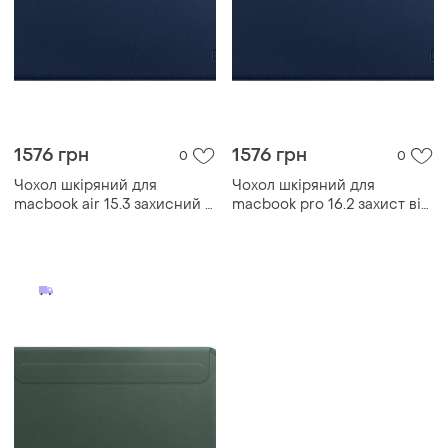
1576 грн
1576 грн
0
0
Чохол шкіряний для
Чохол шкіряний для
macbook air 15.3 захисний із
macbook pro 16.2 захист від
м'якою підкладкою синій
ударів із мікрофіброю
всередині синій