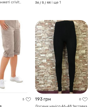
м'яка текстура, внизу на
нжеті сrivit
і ще
1
36 / S / 44
манжеті
s
193 грн
5
0
e
Лосини начіср.46-48 1вставка