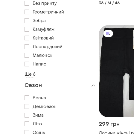
38 / M / 46
Без принту
Геометричний
Зебра
Камуфляж
Квітковий
Леопардовий
Малюнок
Напис
Ще 6
Сезон
Весна
Демісезон
Зима
299 грн
Літо
Осінь
Лосини жіночі р