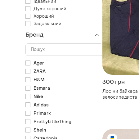
Ідеальний
Дуже хороший
Хороший
Задовільний
Бренд
Ager
ZARA
H&M
300 грн
Esmara
Лосіни байкера 
Nike
велосипедиста 
манжетами легі
Adidas
Primark
PrettyLittleThing
Shein
Calzedonia