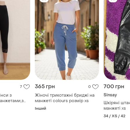
365 грн
700 грн
7
0
Sinsay
інси з
Жіночі трикотажні бриджі на
анжетами,з
манжеті colours розмір xs
Шкіряні шта
ини, розмір s
манжеті xs
Інший
34 / XS / 42