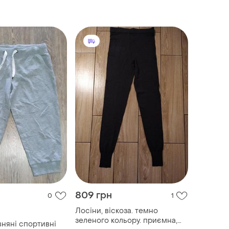
809 грн
0
1
Лосіни, віскоза. темно
зеленого кольору. приємна,
вняні спортивні