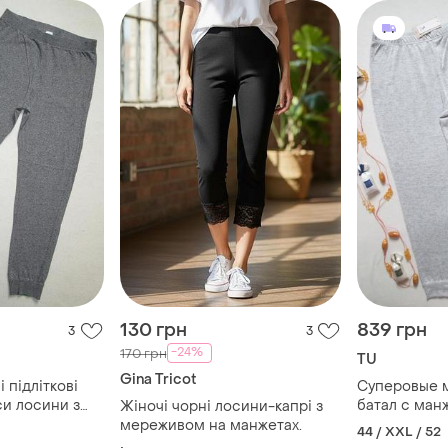
130 грн
839 грн
3
3
-24%
170 грн
TU
Gina Tricot
 підліткові
Суперовые 
си лосини з
батал с ман
Жіночі чорні лосини-капрі з
 меланж f&f.
мереживом на манжетах.
посадка tu 💜
44 / XXL / 52