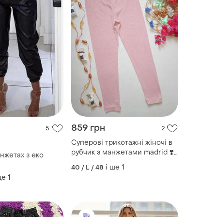
859 грн
5
2
Суперові трикотажні жіночі в
рубчик з манжетами madrid ❣️
нжетах з еко
❇️❣️
і ще
1
40 / L / 48
ще
1