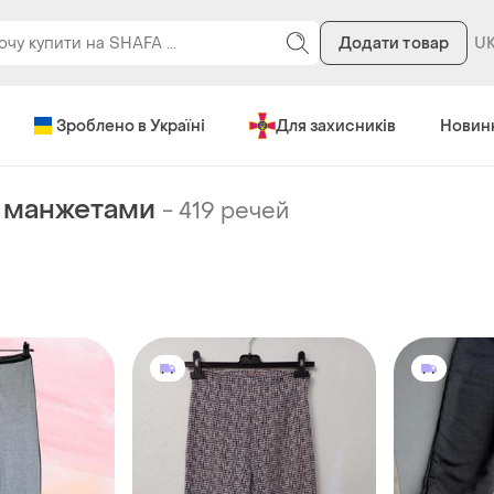
Додати товар
Зроблено в Україні
Для захисників
Новин
 манжетами
-
419 речей