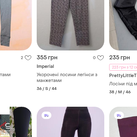
355 грн
235 грн
2
0
Imperial
223 грн з 12 
етами
Укорочені лосини легінси з
PrettyLittle
манжетами
Лосіни під 
36 / S / 44
38 / M / 46