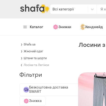
Всі категорії
Каталог
Знижки
Хендмейд
Лосини з
Shafa.ua
Жіночий одяг
Штани та шорти
Лосіни та Легінси
Фільтри
Безкоштовна доставка
SMART
Знижка