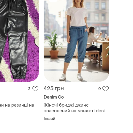
425 грн
3
0
Denim Co
ни на резинці на
Жіночі бриджі джинс
полегшений на манжеті denim
розмір xs
Інший