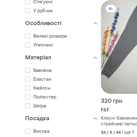
Стягуючі
У рубчик
Особливості
Великі розміри
Утеплені
Матеріал
Бавовна
Еластан
Нейлон
Поліестер
320 грн
Шкіра
F&F
Посадка
Класні бавовняні
стрейчеві легін
манжетами сірий
Висока
і ще
1
36 / S / 44