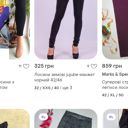
325 грн
859 грн
11
9
Marks & Spe
Лосини зимові jujube манжет
чорний 42/46
осини з
Суперові ст
том
легінси лос
і ще
3
32 / XXS / 40
m&s
42 / XL / 50