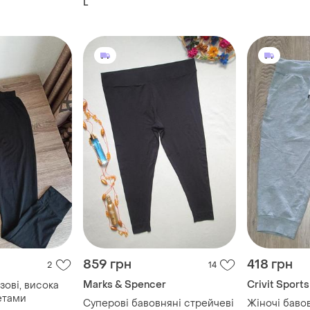
L
859 грн
418 грн
2
14
Marks & Spencer
Crivit Sports
зові, висока
етами
Суперові бавовняні стрейчеві
Жіночі баво