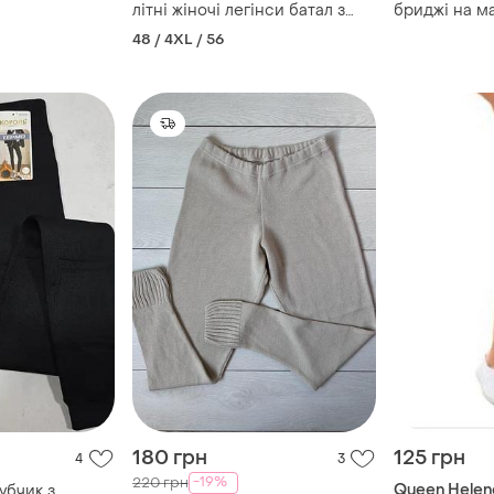
літні жіночі легінси батал з
бриджі на ма
манжетами висока посадка
германія, р. 
48 / 4XL / 56
m&s
180 грн
125 грн
4
3
-19%
220 грн
Queen Helen
убчик з