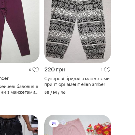
220 грн
14
1
ncer
Суперові бриджі з манжетами
принт орнамент ellen amber
рейчеві бавовняні
ини з манжетами
38 / M / 46