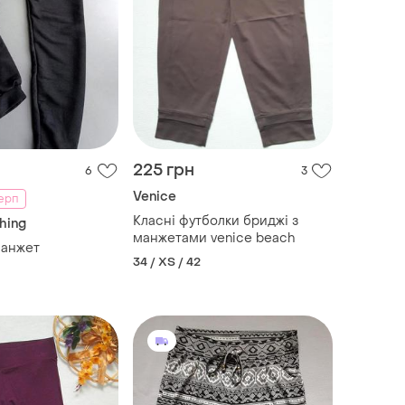
225 грн
6
3
Venice
серп
Класні футболки бриджі з
Thing
манжетами venice beach
манжет
34 / XS / 42