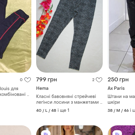
799 грн
250 грн
0
2
Hema
Ax Paris
louis для
комбіновані з
Класні бавовняні стрейчеві
Штани на ма
нси н4548
легінси лосини з манжетами в
шкіри
мармуровий принт hema
і ще
1
і 
40 / L / 48
38 / M / 46