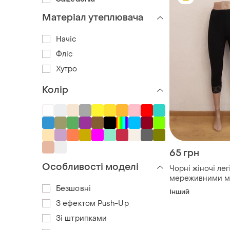
Матеріал утеплювача
Начіс
Фліс
Хутро
Колір
65 грн
Особливості моделі
Чорні жіночі лег
мереживними м
бавовняної ткан
Безшовні
Інший
З ефектом Push-Up
Зі штрипками