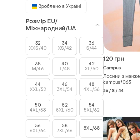
Зроблено в Україні
Розмір EU/
Міжнародний/UA
32
34
36
XXS/40
XS/42
S/44
120 грн
38
40
42
Campus
M/46
L/48
XL/50
Лосини з манж
campus*063
44
46
48
XXL/52
3XL/54
4XL/56
36 / S / 44
50
52
54
4XL/58
5XL /60
5XL/62
56
58
8XL/68
6XL/64
7XL/66