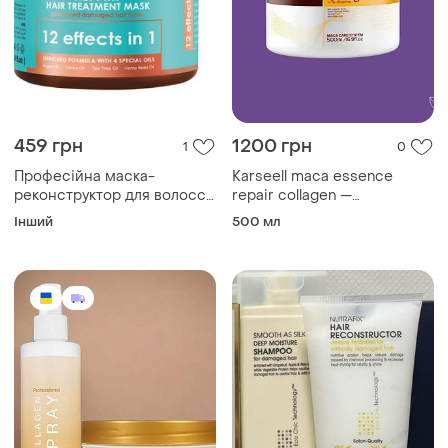
459 грн
1200 грн
1
0
Професійна маска-
Karseell maca essence
реконструктор для волосся
repair collagen —
panorama "глибоке
професійна маска-
Інший
500 мл
відновлення", 500 мл
реконструктор для волосся
(500 мл)