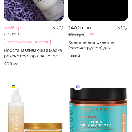
569 грн
1465 грн
9
3
599 грн
-17%
1765 грн
розпродаж до 08 серп
Холодне відновлення
(реконструктор) для
Восстанавливающая маска
екстремального живлення
реконструктор для волос
Інший
волосся brazil gold arganox
giovanni nutrafix hair
200 мл
300 мл
reconstructor, 201ml