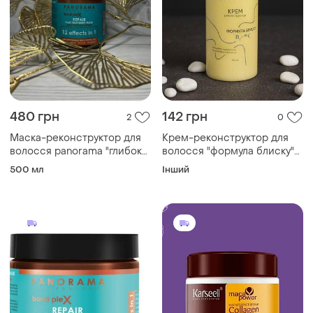
480 грн
142 грн
2
0
Маска-реконструктор для
Крем-реконструктор для
волосся panorama "глибоке
волосся "формула блиску"
відновлення", 500 мл
soika, 150 мл
500 мл
Інший