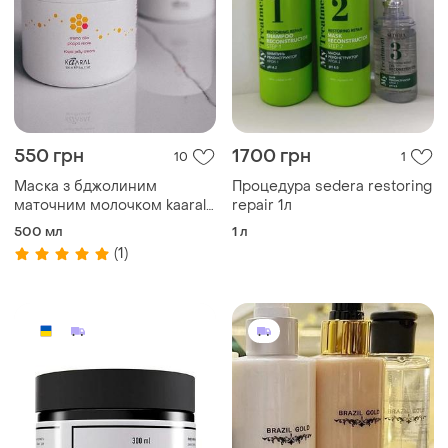
550 грн
1700 грн
10
1
Маска з бджолиним
Процедура sedera restoring
маточним молочком kaaral
repair 1л
maxi royal jelly cream
500 мл
1 л
(1)