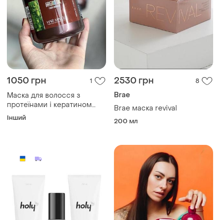
1050 грн
2530 грн
1
8
Brae
Маска для волосся з
протеїнами і кератином
Brae маска revival
500 мл, morocco argan oil
Інший
200 мл