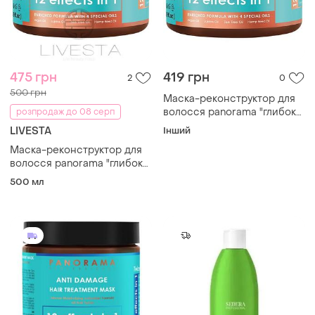
475 грн
419 грн
2
0
500 грн
Маска-реконструктор для
волосся panorama "глибоке
розпродаж до 08 серп
відновлення", 500 мл
LIVESTA
Інший
Маска-реконструктор для
волосся panorama "глибоке
відновлення", 500 мл
500 мл