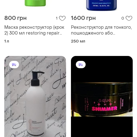
800 грн
1600 грн
1
0
Маска реконструктор (крок
Реконструктор для тонкого,
2) 300 мл restoring repair
пошкодженого або
маска
ослабленного волосся
1 л
250 мл
mediceuticals volume &
strength, 25