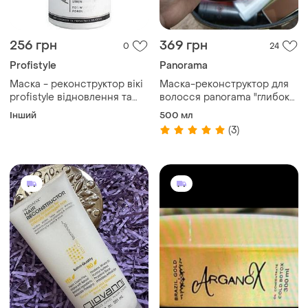
256 грн
369 грн
0
24
Profistyle
Panorama
Маска - реконструктор вікі
Маска-реконструктор для
profistyle відновлення та
волосся panorama "глибоке
зміцнення волосся 500 мл
відновлення", 500 мл
Інший
500 мл
(3)