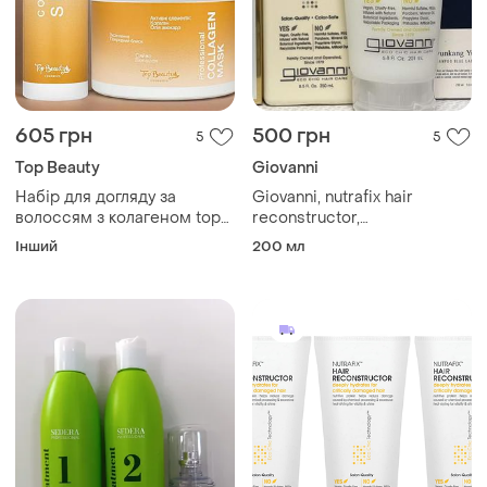
605 грн
500 грн
5
5
Top Beauty
Giovanni
Набір для догляду за
Giovanni, nutrafix hair
волоссям з колагеном top
reconstructor,
beauty professional collagen
реконструктор для
Інший
200 мл
зволоження та відновлення
відновлення для дуже
(маска, спрей-
пошкодженого волосся
реконструктор)