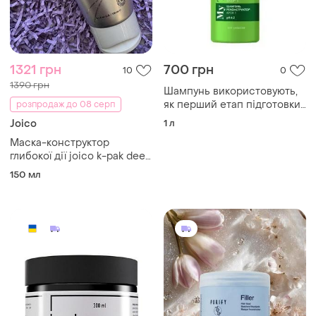
1321 грн
700 грн
10
0
1390 грн
Шампунь використовують,
як перший етап підготовки
розпродаж до 08 серп
для процедур по
Joico
1 л
реконструкції та
Маска-конструктор
відновленню волос
глибокої дії joico k-pak deep
penetrating reconstructor,
150 мл
150 мл