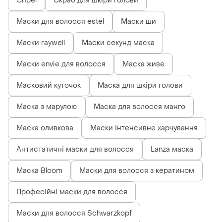
Спреї
Скраб для шкіри голови
Маски для волосся estel
Маски ши
Маски raywell
Маски секунд маска
Маски envie для волосся
Маска живе
Масковий куточок
Маска для шкіри голови
Маска з марулою
Маска для волосся манго
Маска оливкова
Маски інтенсивне харчування
Антистатичні маски для волосся
Lanza маска
Маска Bloom
Маски для волосся з кератином
Професійні маски для волосся
Маски для волосся Schwarzkopf