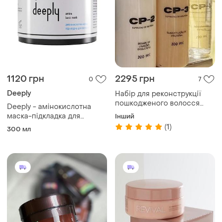
1120 грн
2295 грн
0
7
Deeply
Набір для реконструкції
пошкодженого волосся
Deeply - амінокислотна
brazil gold cp
маска-підкладка для
Інший
волосся amino basic mask
(1)
300 мл
(300 мл)