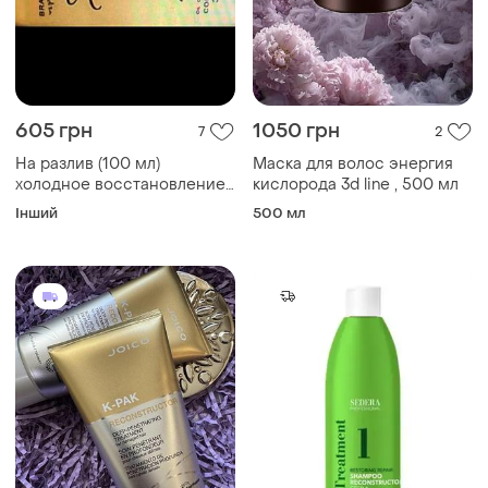
605 грн
1050 грн
7
2
На разлив (100 мл)
Маска для волос энергия
холодное восстановление
кислорода 3d line , 500 мл
arganox brazil gold
Інший
500 мл