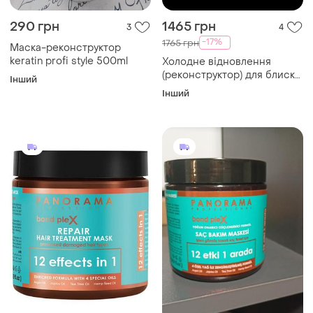
290 грн
1465 грн
3
4
-17%
1765 грн
Маска-реконструктор
keratin profi style 500ml
Холодне відновлення
(реконструктор) для блиску
Інший
та зволоження волосся
Інший
brazil gold aqua shimmer
300 мл