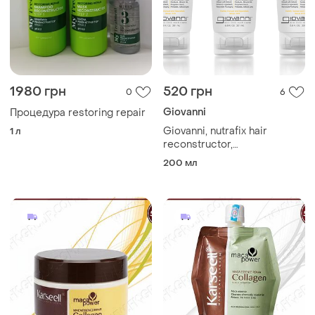
1980 грн
520 грн
0
6
Giovanni
Процедура restoring repair
Giovanni, nutrafix hair
1 л
reconstructor,
реконструктор для
200 мл
відновлення для дуже
пошкодженого волосся,