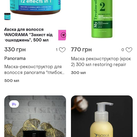
330 грн
770 грн
1
0
Panorama
Маска реконструктор (крок
2) 300 мл restoring repair
Маска-реконструктор для
волосся panorama "глибоке
300 мл
відновлення", 500 мл.
500 мл