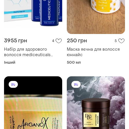
3955 грн
250 грн
4
5
Набір для здорового
Маска яєчна для волосся
волосся mediceuticals
юннайс
healthy hair repair kit
Інший
500 мл