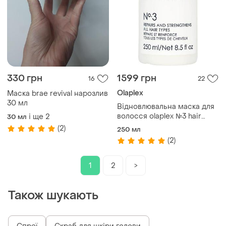
330 грн
1599 грн
16
22
Olaplex
Маска brae revival нарозлив
30 мл
Відновлювальна маска для
волосся olaplex №3 hair
і ще
2
30 мл
perfector 250 мл
(2)
250 мл
(2)
1
2
>
Також шукають