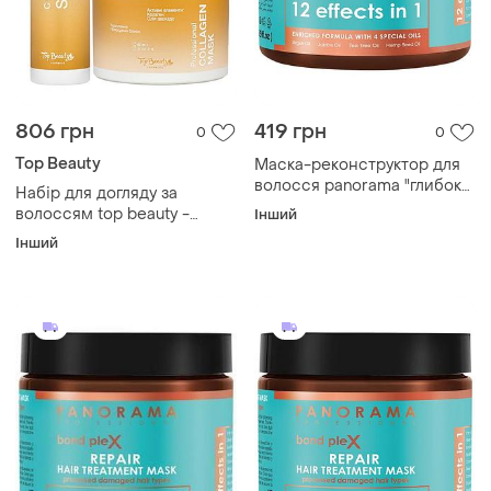
806 грн
419 грн
0
0
Top Beauty
Маска-реконструктор для
волосся panorama "глибоке
Набір для догляду за
відновлення", 500 мл
волоссям top beauty -
Інший
маска для волосся 500 мл,
Інший
спрей-реконструктор 250
мл з колагеном