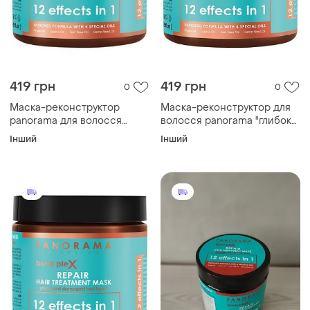
419 грн
419 грн
0
0
Маска-реконструктор
Маска-реконструктор для
panorama для волосся
волосся panorama "глибоке
"глибоке відновлення" 500
відновлення", 500 мл
Інший
Інший
мл