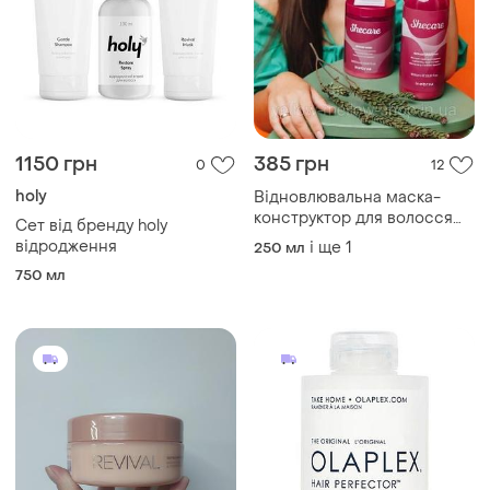
1150 грн
385 грн
0
12
holy
Відновлювальна маска-
конструктор для волосся
Сет від бренду holy
inebrya she care repair mask
відродження
і ще
1
250 мл
750 мл