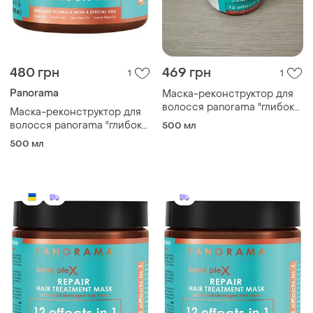
480 грн
469 грн
1
1
Panorama
Маска-реконструктор для
волосся panorama "глибоке
Маска-реконструктор для
відновлення", 500 мл
волосся panorama "глибоке
500 мл
відновлення", 500 мл
500 мл