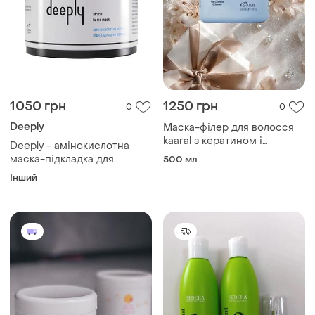
1050 грн
1250 грн
0
0
Deeply
Маска-філер для волосся
kaaral з кератином і
Deeply - амінокислотна
гіалуроновою кислотою,
маска-підкладка для
500 мл
500 мл
волосся amino basic mask
Інший
(300 мл)