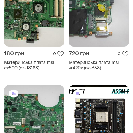
180 грн
720 грн
0
0
Материнська плата msi
Материнська плата msi
cx500 (nz-18188)
vr420x (nz-658)