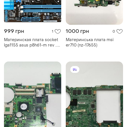
999 грн
1000 грн
1
0
Материнская плата socket
Материнська плата msi
lga1155 asus p8h61-m rev ...
er710 (nz-17655)
socket lga