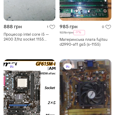
888 грн
985 грн
1
0
-9%
1076 грн
Процесор intel core i5 —
2400 3,1hz socket 1155.
Материнська плата fujitsu
перевірено.
d2990-a11 gs5 (s-1155)