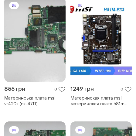
855 грн
1249 грн
0
0
Материнська плата msi
Материнская плата msi
vr420x (nz-4711)
материнская плата h81m-
e33 (з гарантией )oem