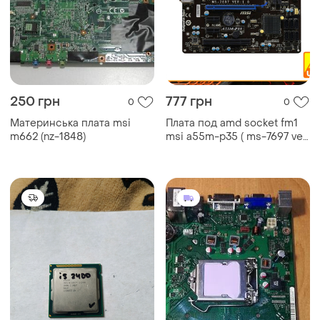
250 грн
777 грн
0
0
Материнська плата msi
Плата под amd socket fm1
m662 (nz-1848)
msi a55m-p35 ( ms-7697 ver
1.0 )