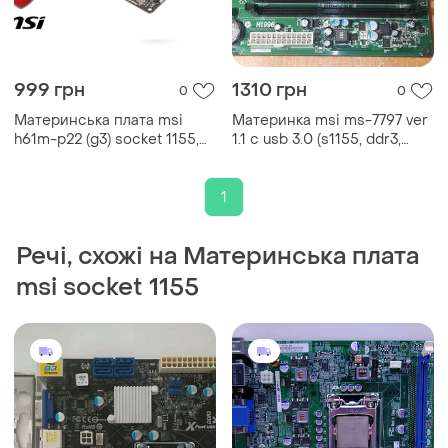
999 грн
1310 грн
0
0
Материнська плата msi
Материнка msi ms-7797 ver
h61m-p22 (g3) socket 1155,
1.1 с usb 3.0 (s1155, ddr3,
intel h61, ddr3
b75,s1155 )
1
Речі, схожі на Материнська плата
msi socket 1155