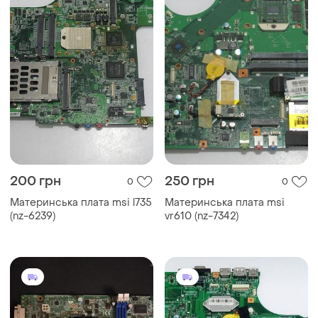
200 грн
250 грн
0
0
Материнська плата msi l735
Материнська плата msi
(nz-6239)
vr610 (nz-7342)