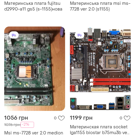
Материнська плата fujitsu
Материнська плата msi ms-
d2990-a11 gs5 (s-1155)нова
7728 ver 2.0 (s1155)
1056 грн
1199 грн
0
0
-2%
1076 грн
Материнская плата socket
lga1155 biostar b75mu3b ver.
Msi ms-7728 ver 2.0 medion