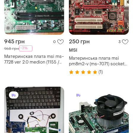
945 грн
250 грн
0
3
-3%
968 грн
MSI
Материнская плата msi ms-
Материнська плата msi
7728 ver 2.0 medion (1155 /
pm8m2-v (ms-7071) socket
h61/2xddr3)
775 з процесором intel
(1)
pentium 4