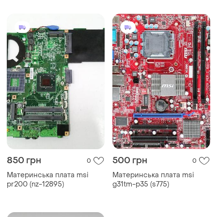
850 грн
500 грн
0
0
Материнська плата msi
Материнська плата msi
pr200 (nz-12895)
g31tm-p35 (s775)