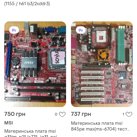
6. ... sock
(1155 / h61 b3/2xddr3)
750 грн
737 грн
0
1
MSI
Материнська плата msi
845pe max(ms-6704) тест
Материнська плата msi
ок