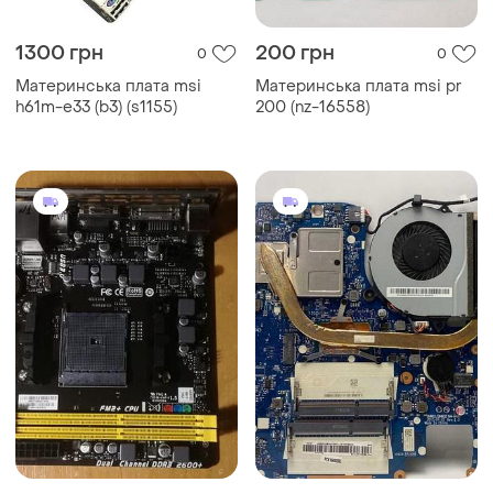
1300 грн
200 грн
0
0
Материнська плата msi
Материнська плата msi pr
h61m-e33 (b3) (s1155)
200 (nz-16558)