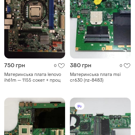
750 грн
380 грн
0
0
Материнська плата lenovo
Материнська плата msi
ih61m — 1155 сокет + проц
cr630 (nz-8483)