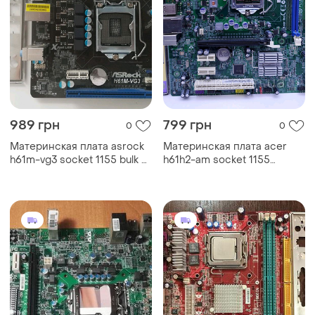
989 грн
799 грн
0
0
Материнская плата asrock
Материнская плата acer
h61m-vg3 socket 1155 bulk в
h61h2-am socket 1155
... краткие
(s1155,ddr3, intel h6