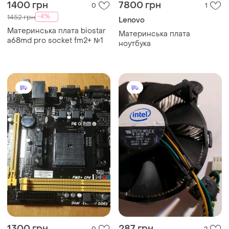
1400 грн
7800 грн
0
1
-4%
1452 грн
Lenovo
Материнська плата biostar
Материнська плата
a68md pro socket fm2+ №1
ноутбука
1300 грн
287 грн
0
2