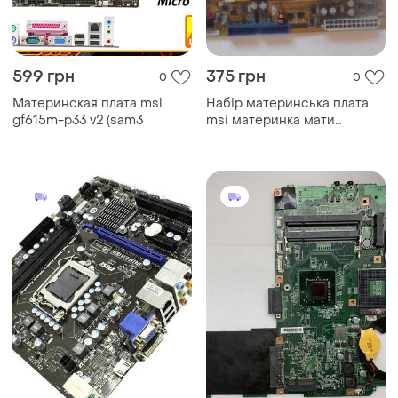
599 грн
375 грн
0
0
Материнская плата msi
Набір материнська плата
gf615m-p33 v2 (sam3
msi материнка мати
комп'ютер