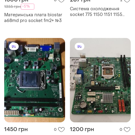
-5%
1355 грн
Система охолодження
socket 775 1150 1151 1155
Материнська плата biostar
1156 со кулер венти
a68md pro socket fm2+ №3
1450 грн
1200 грн
0
0