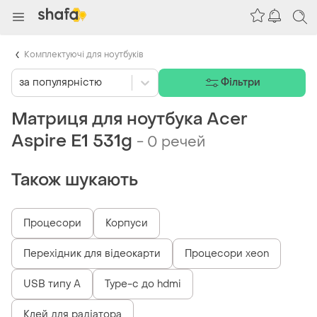
Комплектуючі для ноутбуків
за популярністю
Фільтри
Матриця для ноутбука Acer
Aspire E1 531g
-
0 речей
Також шукають
Процесори
Корпуси
Перехідник для відеокарти
Процесори xeon
USB типу А
Type-c до hdmi
Клей для радіатора