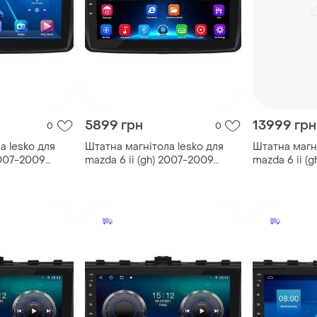
5899 грн
13999 грн
0
0
а lesko для
Штатна магнітола lesko для
Штатна магні
2007-2009
mazda 6 ii (gh) 2007-2009
mazda 6 ii (g
4g/ wi-fi
екран 9" 2/32gb/ wi-fi мазда 5
2009-2013 6/
шт.
gps top мазд