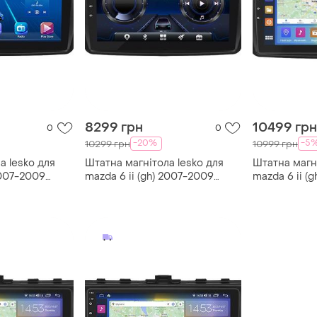
8299 грн
10499 грн
0
0
-20%
-5
10299 грн
10999 грн
а lesko для
Штатна магнітола lesko для
Штатна магні
2007-2009
mazda 6 ii (gh) 2007-2009
mazda 6 ii (
4g/ wi-fi
екран 9" 4/32gb/4g/ wi-
екран 9" 2/3
fi/carplay мазда
fi gps prime