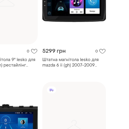
5299 грн
0
0
тола 9" lesko для
Штатна магнітола lesko для
h) рестайлінг
mazda 6 ii (gh) 2007-2009
128gb 4g wi-fi
екран 9" 1/16gb/ wi-fi мазда 5
а 5 шт.
шт.