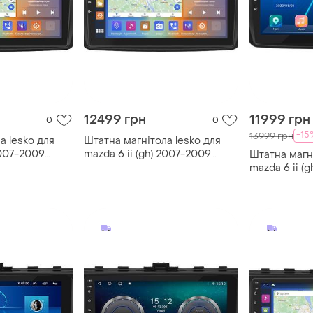
12499 грн
11999 грн
0
0
-15
13999 грн
а lesko для
Штатна магнітола lesko для
2007-2009
mazda 6 ii (gh) 2007-2009
Штатна магні
 carplay 4g wi-
екран 9" 4/64 gb carplay 4g
mazda 6 ii (
да 5 шт.
wi-fi gps prime мазда 5 шт.
6/128gb 4g w