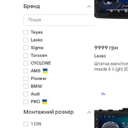
Бренд
Teyes
Lesko
9999 грн
Sigma
Torssen
Lesko
CYCLONE
Штатна магнітол
mazda 6 ii (gh) 
AMS
екран 9" 4/32gb
Pioneer
fi/carplay мазда
BMW
Audi
PRO
Монтажний розмір
1 DIN