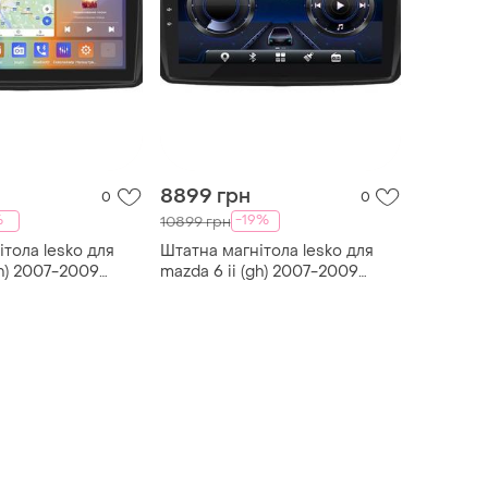
8899 грн
0
0
%
-19%
10899 грн
тола lesko для
Штатна магнітола lesko для
gh) 2007-2009
mazda 6 ii (gh) 2007-2009
2 gb carplay 4g wi-
екран 9" 4/64gb 4g wi-fi gps
 мазда
top