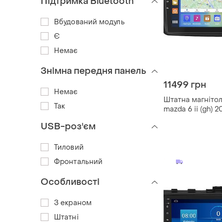
Підтримка Bluetooth
Вбудований модуль
Є
Немає
Знімна передня панель
11499 грн
Немає
Штатна магнітол
Так
mazda 6 ii (gh) 
екран 9" 2/32 gb
USB-роз'єм
fi gps prime маз
Тиловий
Фронтальний
Особливості
З екраном
Штатні