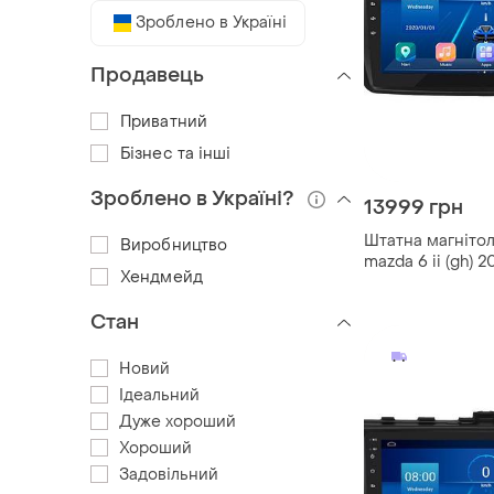
Зроблено в Україні
Продавець
Приватний
Бізнес та інші
Зроблено в Україні?
13999 грн
Штатна магнітол
Виробництво
mazda 6 ii (gh) 
Хендмейд
6/128gb 4g wi-fi
Стан
Новий
Ідеальний
Дуже хороший
Хороший
Задовільний