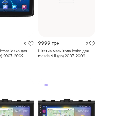
9999 грн
0
0
тола lesko для
Штатна магнітола lesko для
gh) 2007-2009
mazda 6 ii (gh) 2007-2009
2gb/4g/ wi-fi
екран 9" 4/32gb/4g/ wi-
fi/carplay мазда 5 шт.