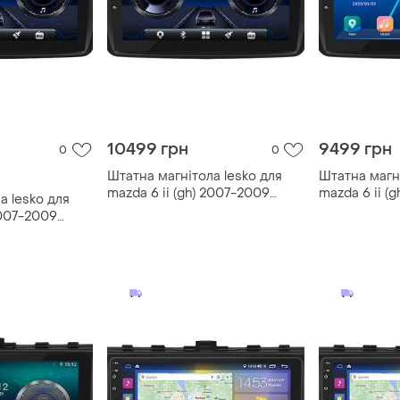
10499 грн
9499 грн
0
0
Штатна магнітола lesko для
Штатна магні
mazda 6 ii (gh) 2007-2009
mazda 6 ii (
а lesko для
екран 9" 4/64gb/4g/ wi-
екран 9" 2/3
2007-2009
fi/carplay мазда
мазда 5 шт.
/4g/ wi-