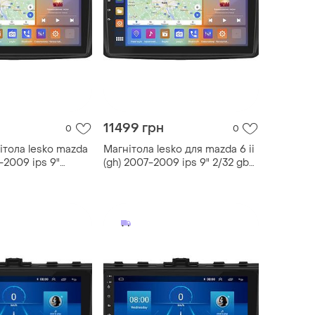
11499 грн
0
0
ітола lesko mazda
Магнітола lesko для mazda 6 ii
7-2009 ips 9"
(gh) 2007-2009 ips 9" 2/32 gb
ay 4g wi-fi gps
carplay 4g wi-fi gps prime
дження мазда
мазда dsp процесор