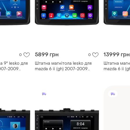
5899 грн
13999 грн
0
0
а 9" lesko для
Штатна магнітола lesko для
Штатна магні
2007-2009
mazda 6 ii (gh) 2007-2009
mazda 6 ii (g
 gps top мазда
екран 9" 2/32gb/ wi-fi мазда
2009-2013 6/
gps top маз