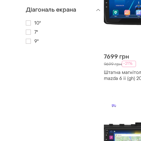
Діагональ екрана
10"
7"
9"
7699 грн
-21%
9699 грн
Штатна магнітол
mazda 6 ii (gh) 
екран 9" 2/32gb/
мазда