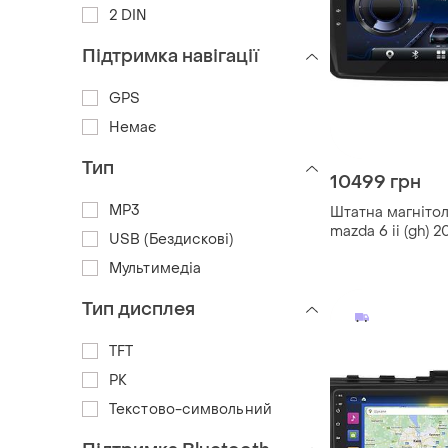
2 DIN
Підтримка навігації
GPS
Немає
Тип
10499 грн
MP3
Штатна магнітол
mazda 6 ii (gh) 
USB (Бездискові)
екран 9" 4/64gb
Мультимедіа
fi/carplay мазда 
Тип дисплея
TFT
РК
Текстово-символьний