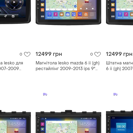
12499 грн
12499 грн
0
0
а lesko для
Магнітола lesko mazda 6 ii (gh)
Штатна магн
2007-2009
рестайлінг 2009-2013 ips 9"
6 ii (gh) 200
/4g/ wi-
4/64gb carplay 4g wi-fi gps
4/64gb carpl
5 шт.
prime мазда охолодження
prime охоло