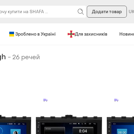
Додати товар
Зроблено в Україні
Для захисників
Новин
gh
-
26 речей