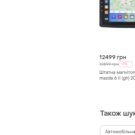
12499 грн
-4%
12899 грн
Штатна магнітол
mazda 6 ii (gh) 
екран 9" 4/64 gb
wi-fi gps prime
Також шу
Автомобільна