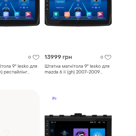
13999 грн
0
0
тола 9" lesko для
Штатна магнітола 9" lesko для
h) рестайлінг
mazda 6 ii (gh) 2007-2009
128gb 4g wi-fi
6/128gb 4g wi-fi gps top мазда
да
5 шт.