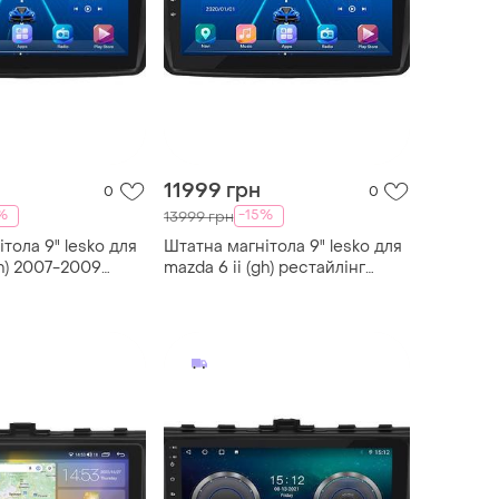
11999 грн
0
0
%
-15%
13999 грн
тола 9" lesko для
Штатна магнітола 9" lesko для
gh) 2007-2009
mazda 6 ii (gh) рестайлінг
i-fi gps top мазда
2009-2013 6/128gb 4g wi-fi
gps top мазда