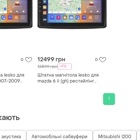
12499 грн
0
0
-4%
12899 грн
а lesko для
Штатна магнітола lesko для
2007-2009
mazda 6 ii (gh) рестайлінг
 carplay 4g
2009-2013 екран 9" 4/64gb
carplay 4g wi-fi gps prime
1
кають
 акустика
Автомобільні сабвуфери
Mitsubishi l200