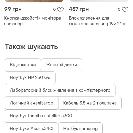
99 грн
457 грн
0
0
Кнопка-джойстік монітора
Блок живлення для
samsung
монітора samsung 19v 2.1 a
(5.5*3.0+pin) oem
Також шукають
Відеокартки
Жорсткі диски
Ноутбук HP 250 G6
Лабораторний блок живлення з комп'ютерного
Логічний аналізатор
Кабель 3.5 на 2 тюльпана
Ноутбук toshiba satellite a300
Ноутбуки Asus x540l
Нетбук samsung