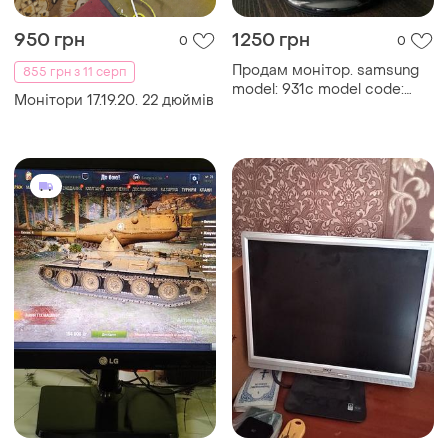
950 грн
1250 грн
0
0
Продам монітор. samsung
855 грн з 11 серп
model: 931c model code:
Монітори 17.19.20. 22 дюймів
ls19mepsfviedc