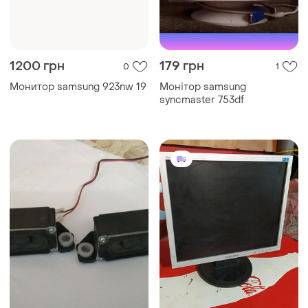
1200 грн
179 грн
0
1
Монитор samsung 923nw 19
Монітор samsung
syncmaster 753df