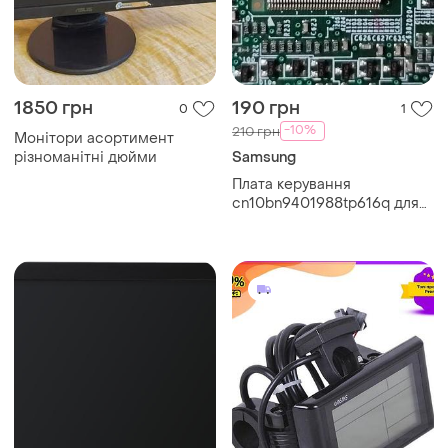
1850 грн
190 грн
0
1
-10%
210 грн
Монітори асортимент
різноманітні дюйми
Samsung
Плата керування
cn10bn9401988tp616q для
монітора samsung 2443nw