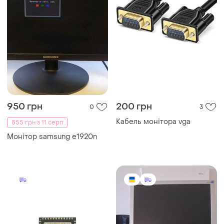
950 грн
200 грн
0
3
Кабель монітора vga
855 грн з 11 серп
Монітор samsung e1920n