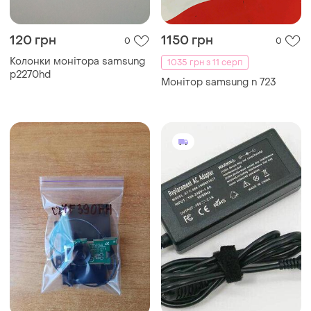
120 грн
1150 грн
0
0
Колонки монітора samsung
1035 грн з 11 серп
p2270hd
Монітор samsung n 723