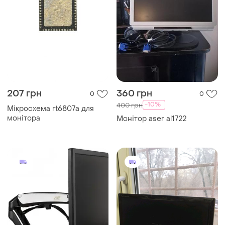
207 грн
360 грн
0
0
-10%
400 грн
Мікросхема rt6807a для
монітора
Монітор aser al1722