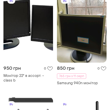
950 грн
850 грн
0
0
Монітор 22" в ассорт. -
765 грн з 11 серп
class b
Samsung 940n монітор