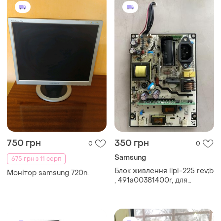
750 грн
350 грн
0
0
Samsung
675 грн з 11 серп
Блок живлення ilpi-225 rev;b
Монітор samsung 720n.
, 491a00381400r, для
монітора samsung