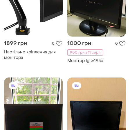
1899 грн
1000 грн
0
0
Настільне кріплення для
900 грн з 11 серп
монітора
Монітор lg w193c