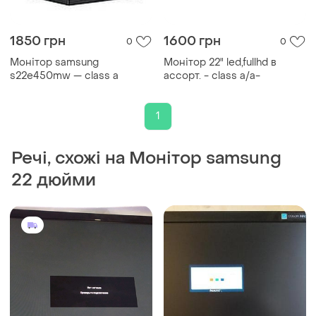
1850 грн
1600 грн
0
0
Монітор samsung
Монітор 22" led,fullhd в
s22e450mw — class a
ассорт. - class a/a-
1
Речі, схожі на Монітор samsung
22 дюйми