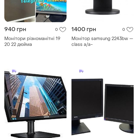
940 грн
1400 грн
0
0
Монітори різноманітні 19
Монітор samsung 2243bw —
20 22 дюйма
class a/a-