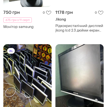
750 грн
1178 грн
0
0
Jikong
675 грн з 11 серп
Рідкокристалічний дисплей
Монітор samsung
jkong lcd 2.3 дюйми екран
для електроніки монітор
для пристроїв dm-11