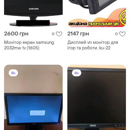
2600 грн
2147 грн
0
0
Монітор екран samsung
Дисплей vn монітор для
2032mw tv (1605)
ігор та роботи. ku-22