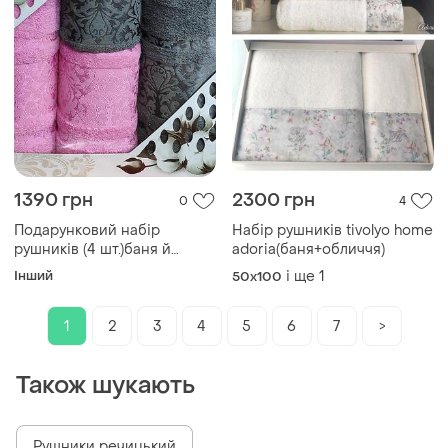
1390 грн
2300 грн
0
4
Подарунковий набір
Набір рушників tivolyo home
рушників (4 шт.)баня й
adoria(баня+обличчя)
обличчя
Інший
і ще
1
50x100
1
2
3
4
5
6
7
>
Також шукають
Рушники речицький