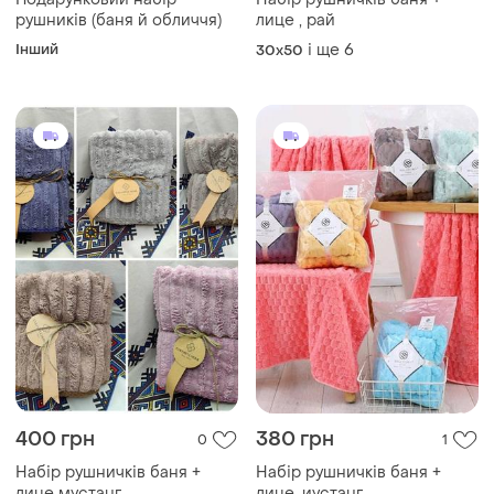
рушників (баня й обличчя)
лице , рай
Інший
і ще
6
30x50
400 грн
380 грн
0
1
Набір рушничків баня +
Набір рушничків баня +
лице мустанг
лице, иустанг