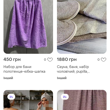
450 грн
1880 грн
0
0
Набор для бани
Сауна, баня, набір
полотенце-юбка-шапка
чоловічий, pupilla,
туреччина
Інший
Інший