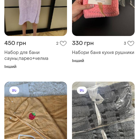
450 грн
330 грн
2
3
Набор для бани
Набори баня кухня рушники
сауны,парео+челма
Інший
Інший