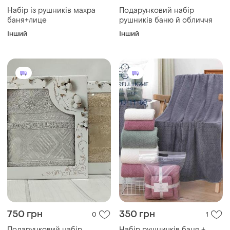
Набір із рушників махра
Подарунковий набір
баня+лице
рушників баню й обличчя
Інший
Інший
750 грн
350 грн
0
1
Подарунковий набір
Набір рушничків баня +