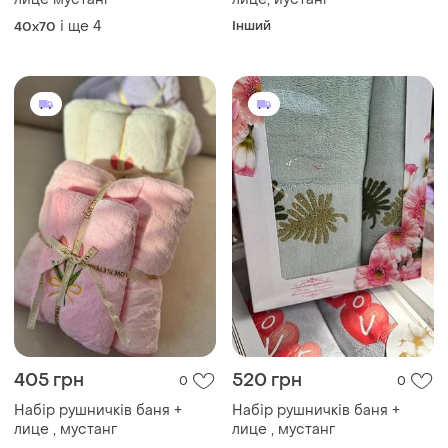
і ще
4
Інший
40x70
405 грн
520 грн
0
0
Набір рушничків баня +
Набір рушничків баня +
лице , мустанг
лице , мустанг