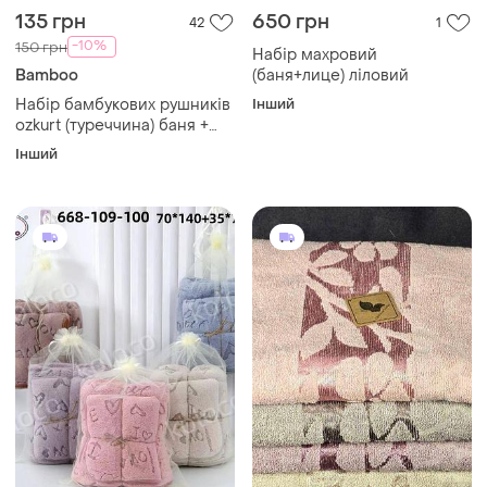
135 грн
650 грн
42
1
-10%
150 грн
Набір махровий
Bamboo
(баня+лице) ліловий
Набір бамбукових рушників
Інший
ozkurt (туреччина) баня +
обличчя
Інший