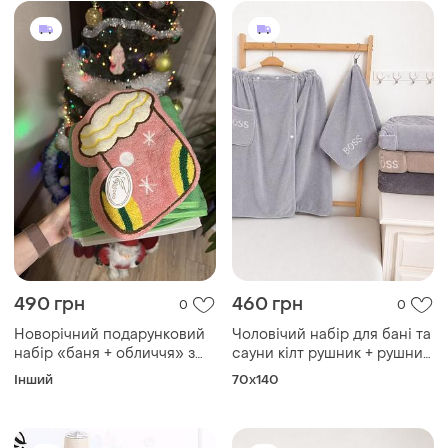
490 грн
460 грн
0
0
Новорічний подарунковий
Чоловічий набір для бані та
набір «баня + обличчя» з
сауни кілт рушник + рушник
новорічною прихваткою
для обличчя мікрофібра
Інший
70x140