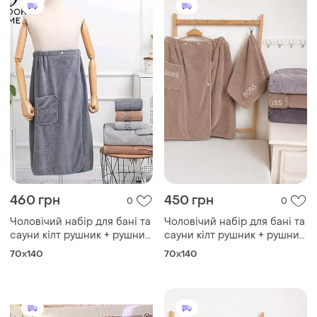
460 грн
450 грн
0
0
Чоловічий набір для бані та
Чоловічий набір для бані та
сауни кілт рушник + рушник
сауни кілт рушник + рушник
для обличчя мікрофібра
для обличчя мікрофібра
70x140
70x140