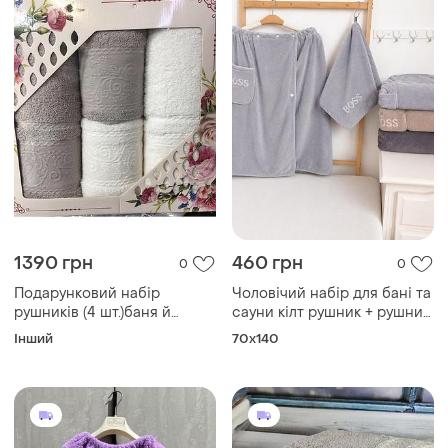
1390 грн
460 грн
0
0
Подарунковий набір
Чоловічий набір для бані та
рушників (4 шт.)баня й
сауни кілт рушник + рушник
обличчя
для обличчя мікрофібра
Інший
70x140