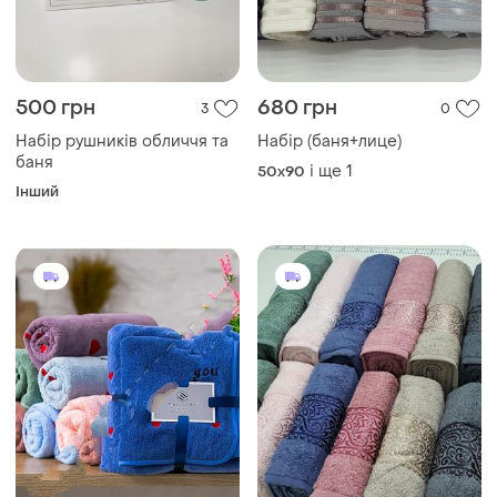
500 грн
680 грн
3
0
Набір рушників обличчя та
Набір (баня+лице)
баня
і ще
1
50x90
Інший