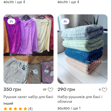
і ще
4
і ще
4
40x70
40x70
350 грн
290 грн
49
4
Рушник халат набір для бані
Набір рушників для бані і
обличчя
Інший
і ще
1
50x100
(4)