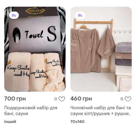
700 грн
460 грн
0
0
Подарунковий набір для
Чоловічий набір для бані та
бані, сауни
сауни кілт/рушник + рушник
для обличчя мікрофібра
Інший
70x140