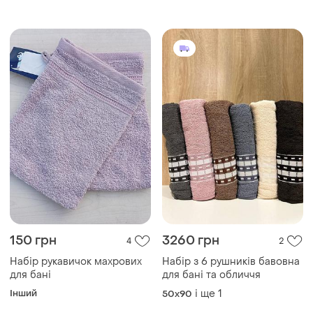
150 грн
3260 грн
4
2
Набір рукавичок махрових
Набір з 6 рушників бавовна
для бані
для бані та обличчя
Інший
і ще
1
50x90