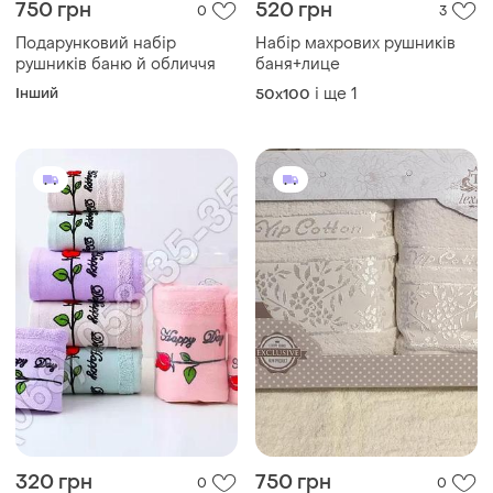
750 грн
520 грн
0
3
Подарунковий набір
Набір махрових рушників
рушників баню й обличчя
баня+лице
Інший
і ще
1
50x100
320 грн
750 грн
0
0