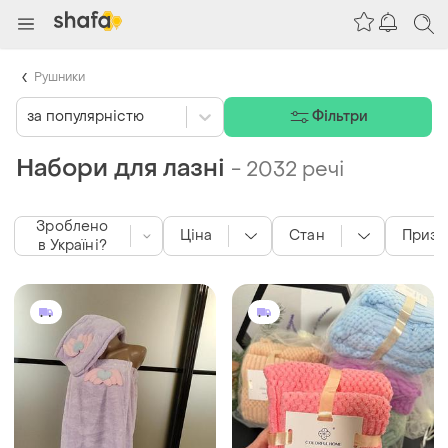
Рушники
за популярністю
Фільтри
Набори для лазні
-
2032 речі
Зроблено
Ціна
Стан
Призн
в Україні?