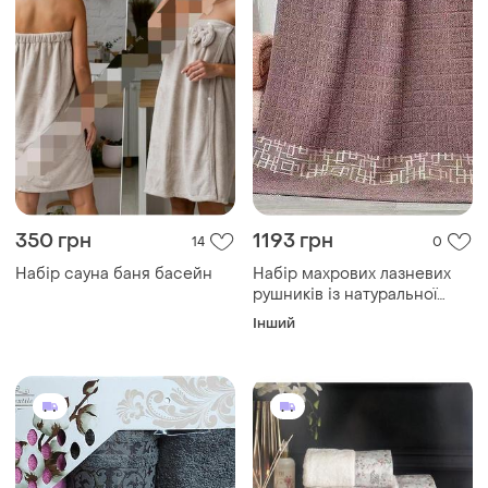
350 грн
1193 грн
14
0
Набір сауна баня басейн
Набір махрових лазневих
рушників із натуральної
бавовни 140х70 см d-20-96
Інший
8 шт рушників для душу
ванни бані різні кольори