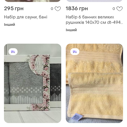
295 грн
1836 грн
0
0
Набір для сауни, бані
Набір 6 банних великих
рушників 140х70 см dt-494-
Інший
72 комплект рушників для
Інший
ванни вауни бані різні
кольори