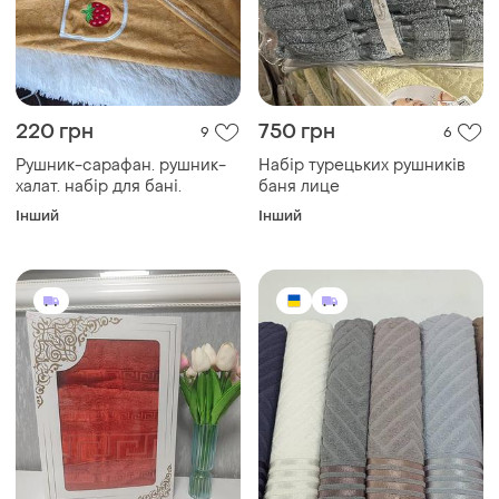
220 грн
750 грн
9
6
Рушник-сарафан. рушник-
Набір турецьких рушників
халат. набір для бані.
баня лице
Інший
Інший