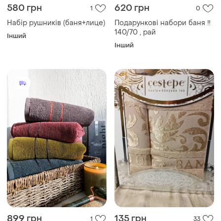
580 грн
620 грн
1
0
Набір рушників (баня+лице)
Подарункові набори баня ‼️
140/70 , рай
Інший
Інший
899 грн
135 грн
1
33