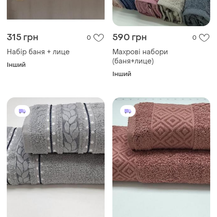
315 грн
590 грн
0
0
Набір баня + лице
Махрові набори
(баня+лице)
Інший
Інший