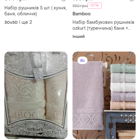
-10%
150 грн
Набір рушників 5 шт ( кухня,
баня, обличчя)
Bamboo
і ще
2
Набір бамбукових рушників
30x50
ozkurt (туреччина) баня +
обличчя
Інший