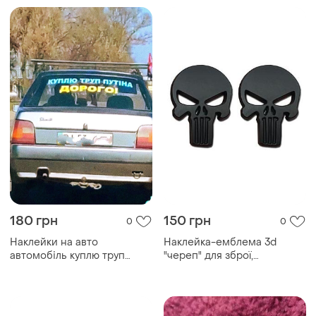
180 грн
150 грн
0
0
Наклейки на авто
Наклейка-емблема 3d
автомобіль куплю труп
"череп" для зброї,
дорогана дорого
автомобіля, метал.