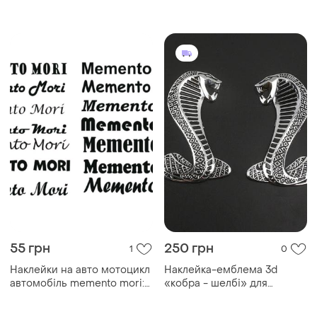
дизайн лапи
taxi
55 грн
250 грн
1
0
Наклейки на авто мотоцикл
Наклейка-емблема 3d
автомобіль memento mori:
«кобра - шелбі» для
пам'ятай про с
автомобіля, хромований