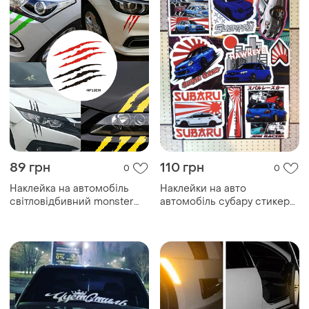
89 грн
110 грн
0
0
Наклейка на автомобіль
Наклейки на авто
світловідбивний monster
автомобіль субару стикери
claw смужка
subaru