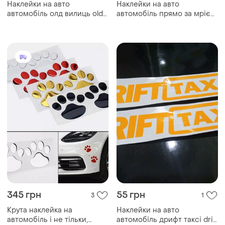
Наклейки на авто
Наклейки на авто
автомобіль олд вилиць old
автомобіль прямо за мрією
school
макс корж
345 грн
55 грн
3
1
Крута наклейка на
Наклейки на авто
автомобіль і не тільки,
автомобіль дрифт таксі drift