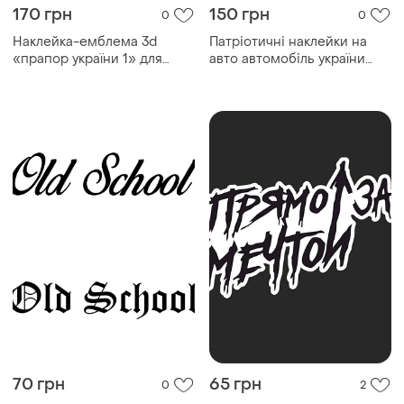
170 грн
150 грн
0
0
Наклейка-емблема 3d
Патріотичні наклейки на
«прапор україни 1» для
авто автомобіль україни
автомобіля.
нехай щастить
70 грн
65 грн
0
2