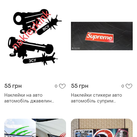
55 грн
55 грн
0
0
Наклейки на авто
Наклейки стикери авто
автомобіль джавелин
автомобіль суприм
джавелина javelin
supreme