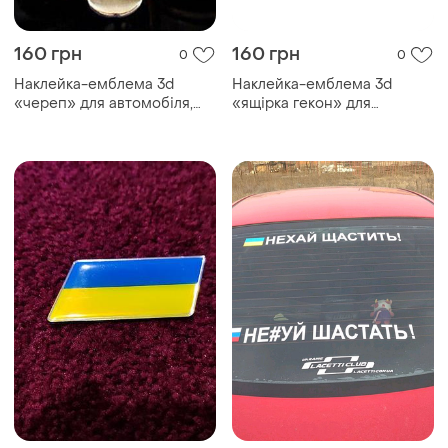
160 грн
160 грн
0
0
Наклейка-емблема 3d
Наклейка-емблема 3d
«череп» для автомобіля,
«ящірка гекон» для
хромований метал.
автомобіля, метал