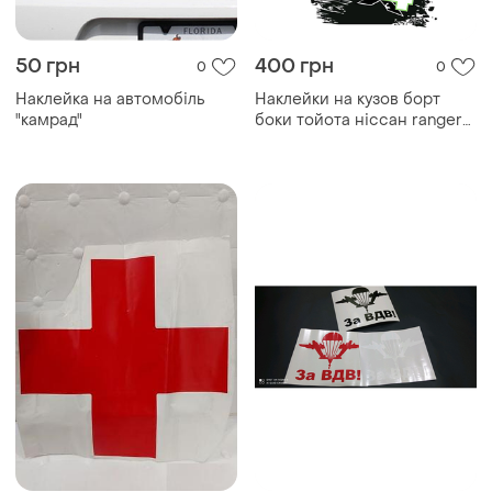
50 грн
400 грн
0
0
Наклейка на автомобіль
Наклейки на кузов борт
"камрад"
боки тойота ніссан ranger
ford raptor