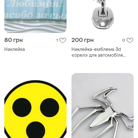
80 грн
200 грн
1
0
Наклейка
Наклейка-емблема 3d
«орел» для автомобіля,
хромований метал.