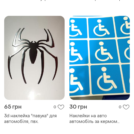
65 грн
30 грн
0
0
3d наклейка "павука" для
Наклейки на авто
автомобіля, пвх.
автомобіль за кермом
інвалід