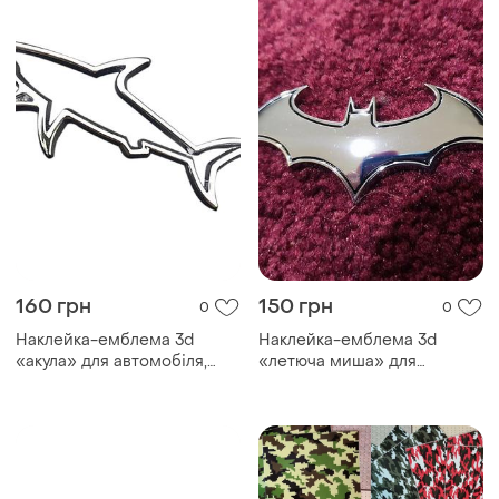
160 грн
150 грн
0
0
Наклейка-емблема 3d
Наклейка-емблема 3d
«акула» для автомобіля,
«летюча миша» для
хромований метал.
автомобіля, хромований