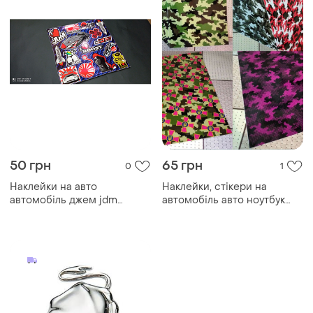
50 грн
65 грн
0
1
Наклейки на авто
Наклейки, стікери на
автомобіль джем jdm
автомобіль авто ноутбук
японія стикери
планшет телефон