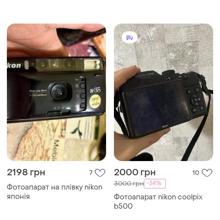
2198 грн
2000 грн
7
10
-34%
3000 грн
Фотоапарат на плівку nikon
японія
Фотоапарат nikon coolpix
b500