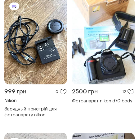
999 грн
2500 грн
0
12
Nikon
Фотоапарат nikon d70 body
Зарядный пристрій для
фотоапарату nikon