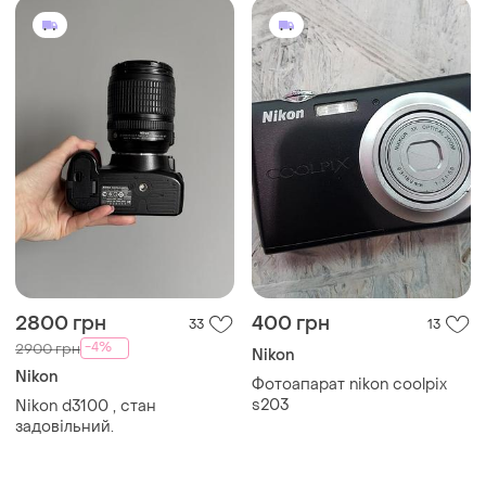
2800 грн
400 грн
33
13
-4%
2900 грн
Nikon
Nikon
Фотоапарат nikon coolpix
s203
Nikon d3100 , стан
задовільний.