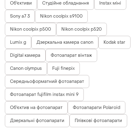
Об'єктиви
Студійне обладнання
Instax міні
Sony a7 3
Nikon coolpix s9100
Nikon coolpix p500
Nikon coolpix p520
Lumix g
Дзеркальна камера canon
Kodak star
Digital камера
Фотоапарат вінтаж
Canon olympus
Fuji finepix
Середньоформатний фотоапарат
Фотоапарат fujifilm instax mini 9
Об'єктив на фотоапарат
Фотоапарати Polaroid
Дзеркальні фотоапарати
Плівкові фотоапарати