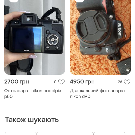
2700 грн
4950 грн
0
26
Фотоапарат nikon cooolpix
Дзеркальний фотоапарат
p80
nikon d90
Також шукають