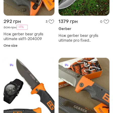
292 грн
1379 грн
3
0
-4%
304 грн
Gerber
Нож gerber bear grylls
Нож gerber bear grylls
ultimate skl11-204009
ultimate pro fixed
blade+подарок!
One size