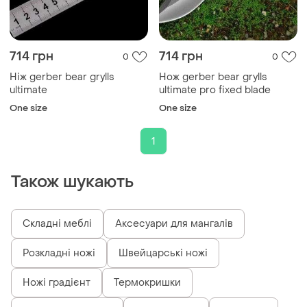
714 грн
714 грн
0
0
Ніж gerber bear grylls
Нож gerber bear grylls
ultimate
ultimate pro fixed blade
One size
One size
1
Також шукають
Складні меблі
Аксесуари для мангалів
Розкладні ножі
Швейцарські ножі
Ножі градієнт
Термокришки