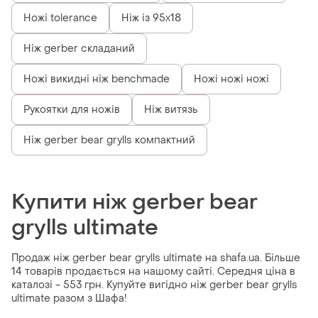
Ножі tolerance
Ніж із 95х18
Ніж gerber складаний
Ножі викидні ніж benchmade
Ножі ножі ножі
Рукоятки для ножів
Ніж витязь
Ніж gerber bear grylls компактний
Купити ніж gerber bear
grylls ultimate
Продаж ніж gerber bear grylls ultimate на shafa.ua. Більше
14 товарів продається на нашому сайті. Середня ціна в
каталозі - 553 грн. Купуйте вигідно ніж gerber bear grylls
ultimate разом з Шафа!