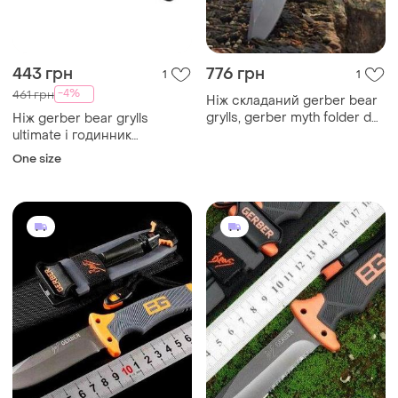
443 грн
776 грн
1
1
-4%
461 грн
Ніж складаний gerber bear
grylls, gerber myth folder dp,
Ніж gerber bear grylls
елітна серія
ultimate і годинник
swissarmy
One size