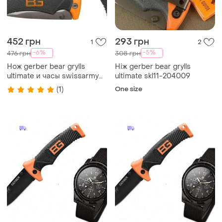
452 грн
293 грн
1
2
-6%
-5%
476 грн
308 грн
Нож gerber bear grylls
Ніж gerber bear grylls
ultimate и часы swissarmy
ultimate skl11-204009
skl11-207637
(1)
One size