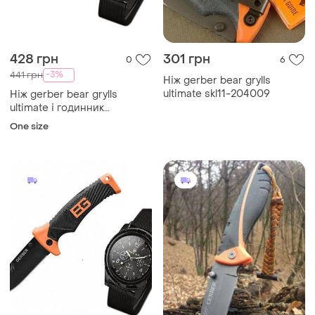
428 грн
301 грн
0
6
-3%
441 грн
Ніж gerber bear grylls
ultimate skl11-204009
Ніж gerber bear grylls
ultimate і годинник
swissarmy skl11-207637
One size