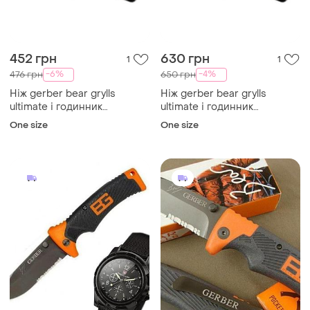
452 грн
630 грн
1
1
-6%
-4%
476 грн
650 грн
Ніж gerber bear grylls
Ніж gerber bear grylls
ultimate і годинник
ultimate і годинник
swissarmy
swissarmy
One size
One size