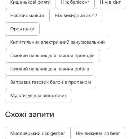
Кишенькові фляги
Ніж балісонг
Ніж вікінг
Ніж військовий
Ніж викидний ак 47
Фронталки
Кип'ятильник електричний занурювальний
Газовий пальник для паяння проводів
Газовий пальник для паяння срібла
Заправка газових балонів пропаном
Мультитул для військових
Схожі запити
Мисливський ніж gerber
Ніж виживання bear