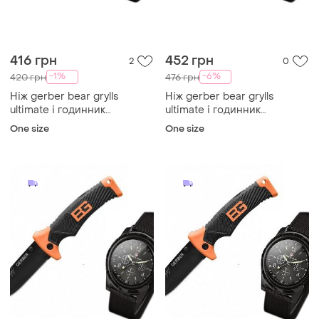
416 грн
452 грн
2
0
-1%
-6%
420 грн
476 грн
Ніж gerber bear grylls
Ніж gerber bear grylls
ultimate і годинник
ultimate і годинник
swissarmy
swissarmy
One size
One size