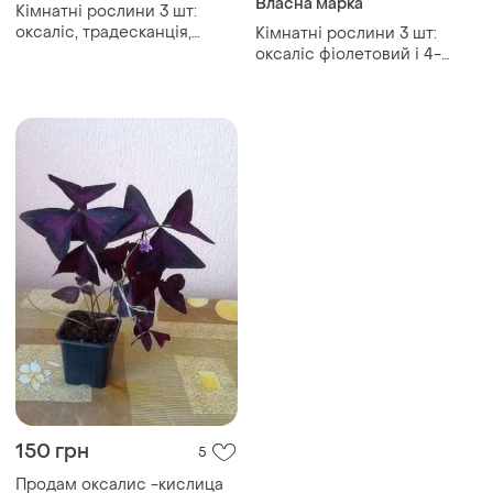
Власна марка
Кімнатні рослини 3 шт:
оксаліс, традесканція,
Кімнатні рослини 3 шт:
хлорофітум – oxalis,
оксаліс фіолетовий і 4-
tradescantia, chlorophytum
листний, традесканція рео
– oxalis triangularis, deppei
'iron cross' tradescantia
150 грн
5
Продам оксалис -кислица