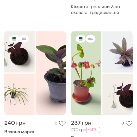
чотирилиста, кислиця
Кімнатні рослини 3 шт:
деппа, квасениця,
оксаліс, традесканція
конюшина щастя
«фата нареченої», каланхоє
– oxalis, tradescantia,
kalanchoe
240 грн
237 грн
0
0
-13%
270 грн
Власна марка