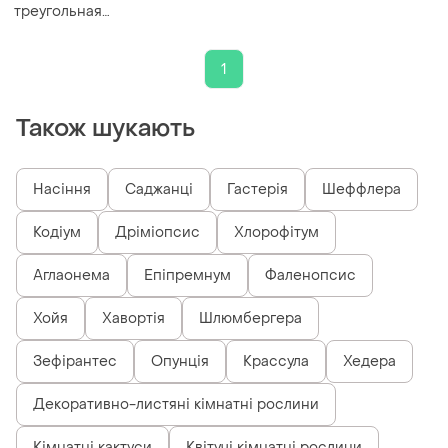
треугольная
,бабачка,цветок счастья,ха...
1
Також шукають
Насіння
Саджанці
Гастерія
Шеффлера
Кодіум
Дріміопсис
Хлорофітум
Аглаонема
Епіпремнум
Фаленопсис
Хойя
Хавортія
Шлюмбергера
Зефірантес
Опунція
Крассула
Хедера
Декоративно-листяні кімнатні рослини
Кімнатні кактуси
Квітучі кімнатні рослини