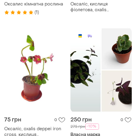
Оксалис кімнатна рослина
Оксаліс, кислиця
фіолетова, oxalis
(1)
triangularis, кімнатна квітка
75 грн
250 грн
0
0
-10%
275 грн
Оксаліс, oxalis deppei iron
cross, кислиця
Власна марка