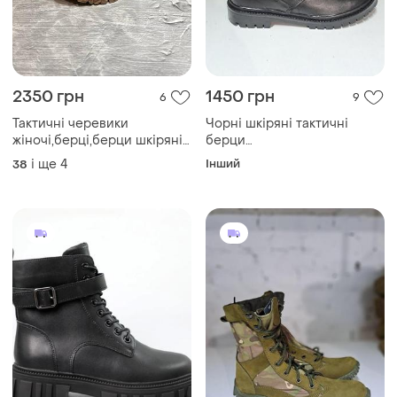
2350 грн
1450 грн
6
9
Тактичні черевики
Чорні шкіряні тактичні
жіночі,берці,берци шкіряні
берци
(нубук)+кордура+вовна
чоловічі,жіночі,військові,поліц
і ще
4
Інший
38
весняно-осінні,зимові
весна літо,берці
хакі,зсу демі,демісезонні,
весняні,літні,осінні
(осінь/весна/зима 2022-
2023)