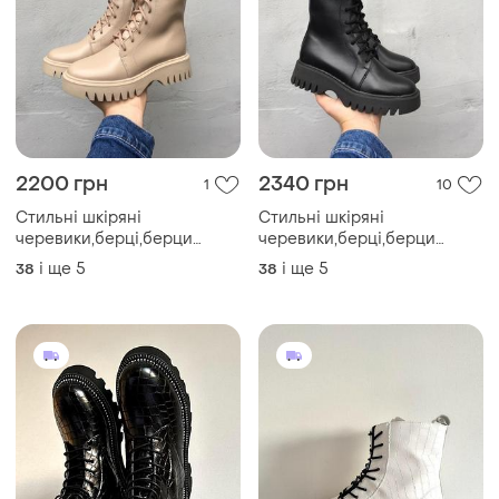
2200 грн
2340 грн
1
10
Стильні шкіряні
Стильні шкіряні
черевики,берці,берци
черевики,берці,берци
жіночі бежеві
жіночі чорні осінні,весняні
і ще
5
і ще
5
38
38
осінні,весняні (осінь-весна
(осінь-весна 2022-2023)
2022-2023)