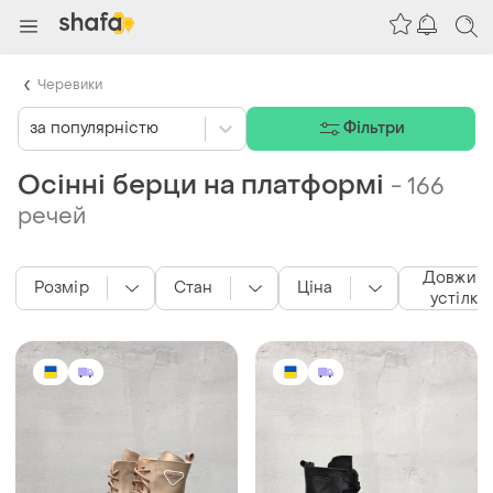
Черевики
за популярністю
Фільтри
Осінні берци на платформі
-
166
речей
Довжин
Розмір
Стан
Ціна
устілки