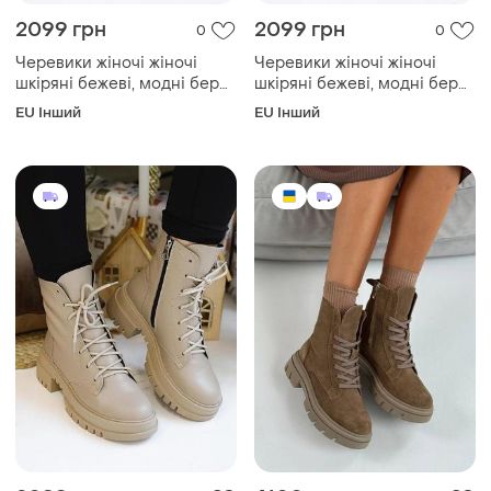
2099 грн
2099 грн
0
0
Черевики жіночі жіночі
Черевики жіночі жіночі
шкіряні бежеві, модні берці
шкіряні бежеві, модні берці
осінні шкіра черевики
осінні шкіра черевики
EU Інший
EU Інший
жіночі беж із натуральної
жіночі беж із натуральної
шкіри осінь 41
шкіри осінь 39