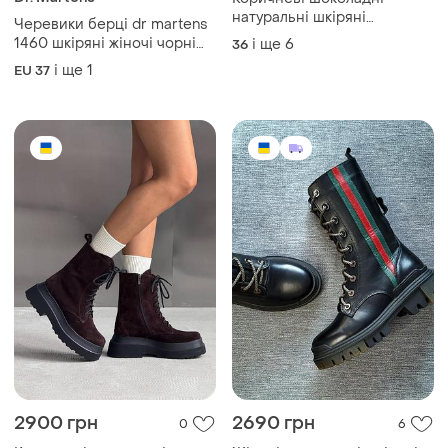
натуральні шкіряні
Черевики берці dr martens
демісезонні демі осінні
1460 шкіряні жіночі чорні
і ще
6
36
черевики берці на шнурках
демісезонні осінні весняні
і ще
1
EU 37
високій масивній підошві
високі
платформі шкіра осінь
шоколад
2900 грн
2690 грн
0
6