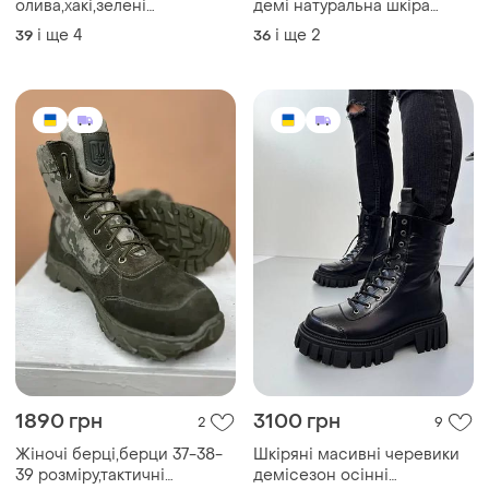
олива,хакі,зелені
демі натуральна шкіра
камуфляж,мультікам з
колір молочний осінь
і ще
4
і ще
2
39
36
гербом осінні,весняні з
весна на байці ботинки
мембраною 2023
деми берцы осенние
весенние натуральная кожа
цвет молочный
1890 грн
3100 грн
2
9
Жіночі берці,берци 37-38-
Шкіряні масивні черевики
39 розміру,тактичні
демісезон осінні