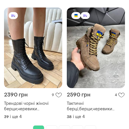
demonia dollskill прада
осінь,зиму
неформальні панк альт
2390 грн
2590 грн
9
4
Трендові чорні жіночі
Тактичні
берци,черевики
берці,берци,черевики
високі,осінні,зимові,шкіряні/
жіночі весна/осінь койот/
і ще
4
і ще
4
39
38
шкіра-жіноче взуття на
бежеві на мембрані зсу всу
осінь,зиму
армійські,воєнні для