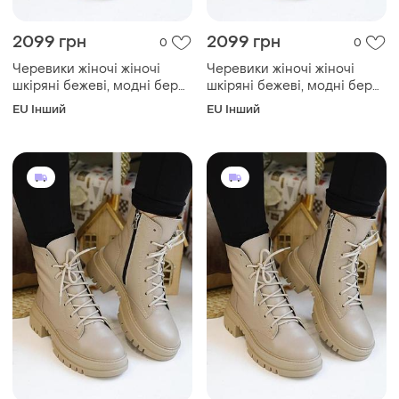
2099 грн
2099 грн
0
0
Черевики жіночі жіночі
Черевики жіночі жіночі
шкіряні бежеві, модні берці
шкіряні бежеві, модні берці
осінні шкіра черевики
осінні шкіра черевики
EU Інший
EU Інший
жіночі беж із натуральної
жіночі беж із натуральної
шкіри осінь 40
шкіри осінь 38