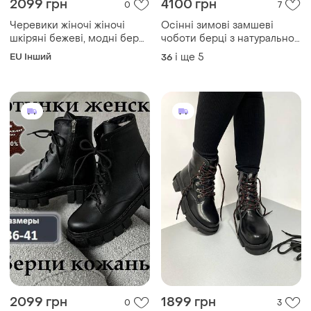
2099 грн
4100 грн
0
7
Черевики жіночі жіночі
Осінні зимові замшеві
шкіряні бежеві, модні берці
чоботи берці з натуральної
осінні шкіра черевики
замші черевики зі світлої
EU Інший
і ще
5
36
жіночі беж із натуральної
замші замш на байці хутрі
шкіри осінь 37
овчині
2099 грн
1899 грн
0
3