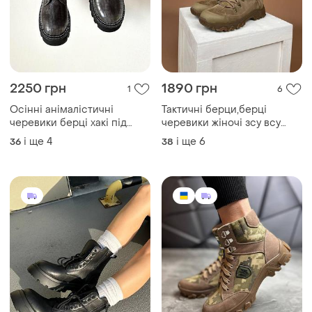
2250 грн
1890 грн
1
6
Осінні анімалістичні
Тактичні берци,берці
черевики берці хакі під
черевики жіночі зсу всу
змію демісезон весна
воєнні, армійські, військові
і ще
4
і ще
6
36
38
осінь хаки оливковые
чоловічі демі,демісезонні
зелёные берцы ботинки
осінні,весняні,весна,осінь
осенние змеиная кожа
крокодил змея