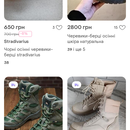
650 грн
2800 грн
3
15
-8%
700 грн
Черевики-берці осінні
Stradivarius
шкіра натуральна
Чорні осінні черевики-
і ще
5
39
берці stradivarius
38