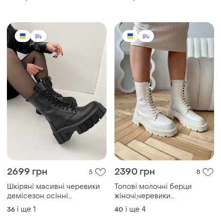
демісезонні,зимові,осінь,зима
демісезонні,зимові,осінь,зим
зсу
зсу
2699 грн
2390 грн
5
8
Шкіряні масивні черевики
Топові молочні берци
демісезон осінні
жіночі,черевики
натуральна шкіра гріндерси
високі,осінні,зимові,шкіряні/
і ще
1
і ще
4
36
40
берці ботинки в стилі
шкіра-жіноче взуття на