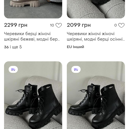
2299 грн
2099 грн
10
0
Черевики берці жіночі
Черевики жіночі жіночі
шкіряні бежеві, модні берці
шкіряні, модні берці осінні
осінні шкіра, черевики
шкіра черевики з
і ще
5
EU Інший
36
жіночі беж з натуральної шк
натуральної шкіри осінь 37