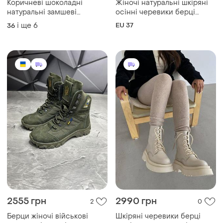
Коричневі шоколадні
Жіночі натуральні шкіряні
натуральні замшеві
осінні черевики берці
демісезонні демі осінні
чорні високі на тракторній
і ще
6
EU 37
36
черевики берці на шнурках
підошві на шнурках і замку
високій масивній підошві
протектор розмір 37 устілка
платформі замша осінь
24 см
шоколад
2555 грн
2990 грн
2
0
Берци жіночі військові
Шкіряні черевики берці