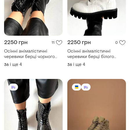
2250 грн
2250 грн
11
0
Осінні анімалістичні
Осінні анімалістичні
черевики берці чорного
черевики берці білого
кольору під змію демісезон
кольору під змію демісезон
і ще
4
і ще
4
36
36
весна осінь черные берцы
весна осінь белые берцы
ботинки осенние змеиная
ботинки осенние змеиная
кожа крокодил змея
кожа крокодил змея