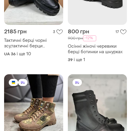
2185 грн
800 грн
3
17
-12%
900 грн
Тактичні берці чорні
зсу,тактичні берци
Осінні жіночі черевики
осінні,зимові,осінь-
берці ботинки на шнурках
і ще
10
UA 36
зима,чоловічі,жіночі,воєнні
і ще
1
39
черевики