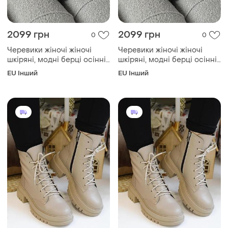
2099 грн
2099 грн
0
0
Черевики жіночі жіночі
Черевики жіночі жіночі
шкіряні, модні берці осінні
шкіряні, модні берці осінні
шкіра черевики з
шкіра черевики з
EU Інший
EU Інший
натуральної шкіри осінь 40
натуральної шкіри осінь 41