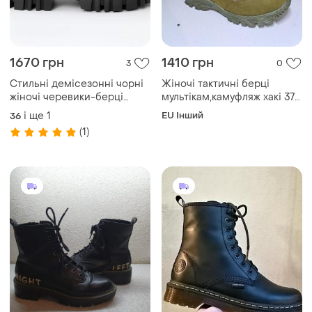
1670 грн
1410 грн
3
0
Стильні демісезонні чорні
Жіночі тактичні берці
жіночі черевики-берці
мультікам,камуфляж хакі 37-
шкіряні,натуральна шкіра,на
38-39 розміру,армійські
і ще
1
EU Інший
36
грубій тракторній
зсу,весняні,літні,осінні,зелені
(1)
підошві,осінні,весняні