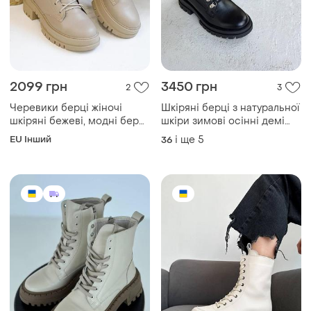
2099 грн
3450 грн
2
3
Черевики берці жіночі
Шкіряні берці з натуральної
шкіряні бежеві, модні берці
шкіри зимові осінні демі
осінні шкіра, черевики
демісезонні черевики на
EU Інший
і ще
5
36
жіночі беж з натуральної
байці хутрі
шкіри