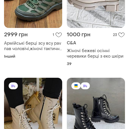
2999 грн
1000 грн
1
23
C&A
Армійські берці зсу всу pav
пав чоловічі,жіночі тактичні
Жіночі бежеві осінні
осінь,зима,осінні,зимові,хакі,зелені
черевики берці з еко шкіри
Інший
gorteх
39