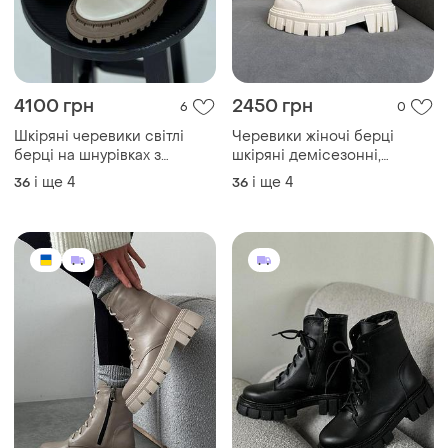
4100 грн
2450 грн
6
0
Шкіряні черевики світлі
Черевики жіночі берці
берці на шнурівках з
шкіряні демісезонні,
натуральної шкіри зимові
натуральна шкіра, на байці,
і ще
4
і ще
4
36
36
осінні демісезонні боти
осінні, весняні, молочні