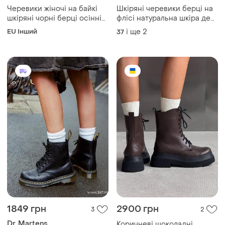
Черевики жіночі на байкі
Шкіряні черевики берці на
шкіряні чорні берці осінні
флісі натуральна шкіра демі
демісезонні з натуральної
ботинки весна осінь
EU Інший
і ще
2
37
шкіри на товстій підошві
демісезон осінні кожа
1849 грн
2900 грн
3
2
Dr. Martens
Коричневі шоколадні