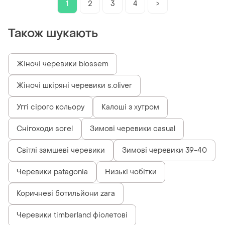
жінок,демі,демісезонні
1
2
3
4
>
Також шукають
Жіночі черевики blossem
Жіночі шкіряні черевики s.oliver
Уггі сірого кольору
Калоші з хутром
Снігоходи sorel
Зимові черевики casual
Світлі замшеві черевики
Зимові черевики 39-40
Черевики patagonia
Низькі чобітки
Коричневі ботильйони zara
Черевики timberland фіолетові