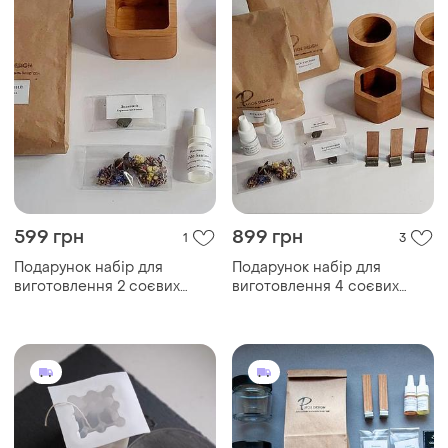
599 грн
899 грн
1
3
Подарунок набір для
Подарунок набір для
виготовлення 2 соєвих
виготовлення 4 соєвих
свічок у дерев'яному кашпо
свічок у дерев'яному кашпо
соєвий віск ґнот віддушка
соєвий віск віддушка
барвник