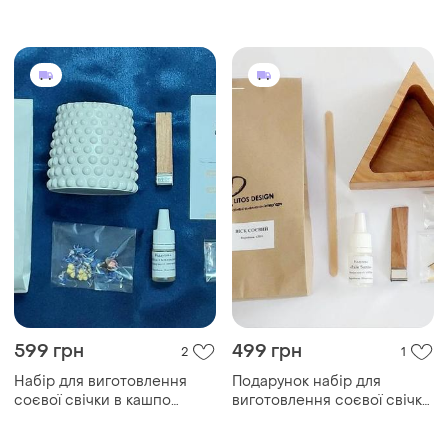
віддушка барвник
свічок у баночці з кришкою
соєвий віск віддушка
барвник
599 грн
499 грн
2
1
Набір для виготовлення
Подарунок набір для
соєвої свічки в кашпо
виготовлення соєвої свічки
соєвий віск гніт віддушка
у дерев'яному кашпо
барвник
соєвий віск ґнот віддушка