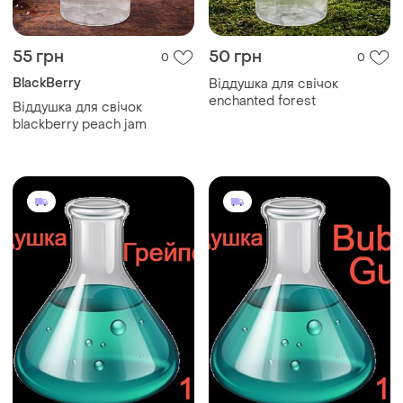
55 грн
50 грн
0
0
BlackBerry
Віддушка для свічок
enchanted forest
Віддушка для свічок
blackberry peach jam