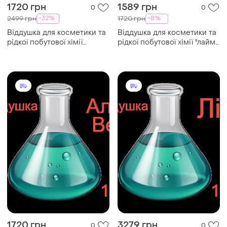
1720 грн
1589 грн
0
0
-32%
-8%
2499 грн
1720 грн
Віддушка для косметики та
Віддушка для косметики та
рідкої побутової хімії
рідкої побутової хімії "лайм"
"зелене яблоко" 1 кг
1 кг
1720 грн
3279 грн
0
0