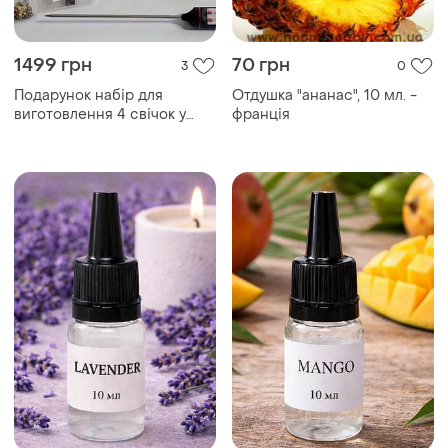
1499 грн
70 грн
3
0
Подарунок набір для
Отдушка "ананас", 10 мл. -
виготовлення 4 свічок у
франція
дерев'яному кашпо ковшик
термометр соєвий віск гніт