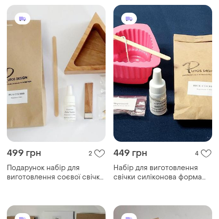
499 грн
449 грн
2
4
Подарунок набір для
Набір для виготовлення
виготовлення соєвої свічки
свічки силіконова форма
у дерев'яному кашпо
серце 8*8*4 см віск
соєвий віск ґнот віддушка
віддушка