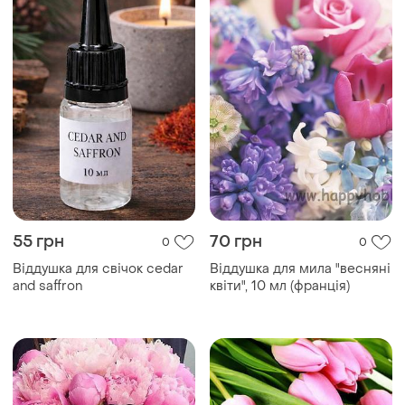
55 грн
70 грн
0
0
Віддушка для свічок cedar
Віддушка для мила "весняні
and saffron
квіти", 10 мл (франція)