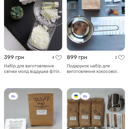
399 грн
899 грн
4
2
Набір для виготовлення
Подарунок набір для
свічки молд віддушка фітіль
виготовлення кокосової
воск 100г силіконова
свічки в баночках 2*100мл з
форма нео куб бабл куб 6
кокосовим воском та
см
ковшем