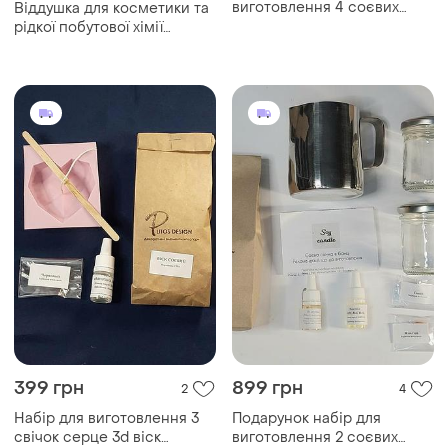
виготовлення 4 соєвих
Віддушка для косметики та
свічок у банці ковшик
рідкої побутової хімії
термометр соєвий віск
"лимон з мятою" 1 кг
ґнот
399 грн
899 грн
2
4
Набір для виготовлення 3
Подарунок набір для
свічок серце 3d віск
виготовлення 2 соєвих