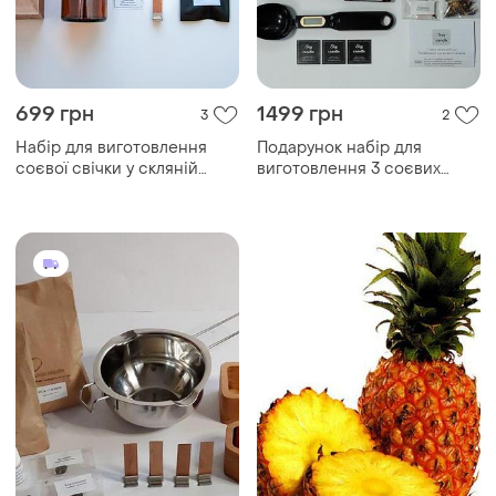
699 грн
1499 грн
3
2
Набір для виготовлення
Подарунок набір для
соєвої свічки у скляній
виготовлення 3 соєвих
банці темне скло 2*100
свічок ківш термометр
свічковий набір із соєвим
електронна мірна ложка-
воском
ваги