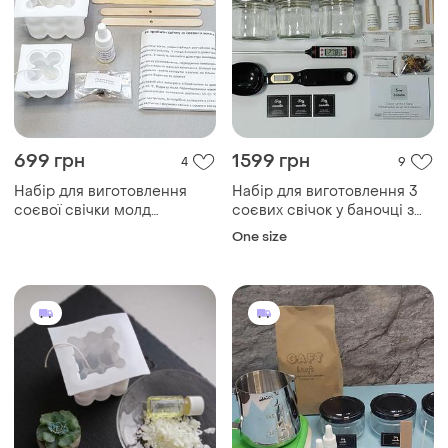
699 грн
1599 грн
4
9
Набір для виготовлення
Набір для виготовлення 3
соєвої свічки молд
соєвих свічок у баночці з
силіконова форма нео куб
кришкою ківш термометр
One size
6 см і 4 см
електронна мірна ложка-
ваг