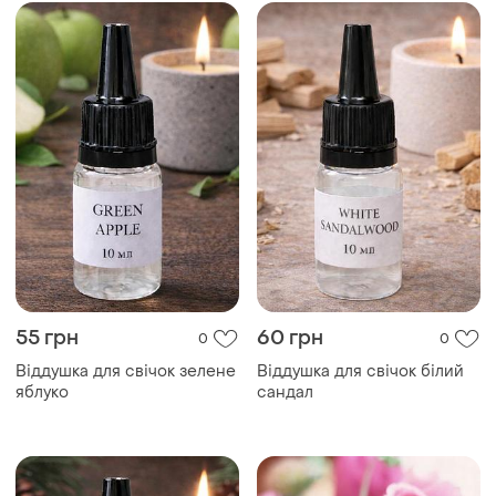
55 грн
60 грн
0
0
Віддушка для свічок зелене
Віддушка для свічок білий
яблуко
сандал