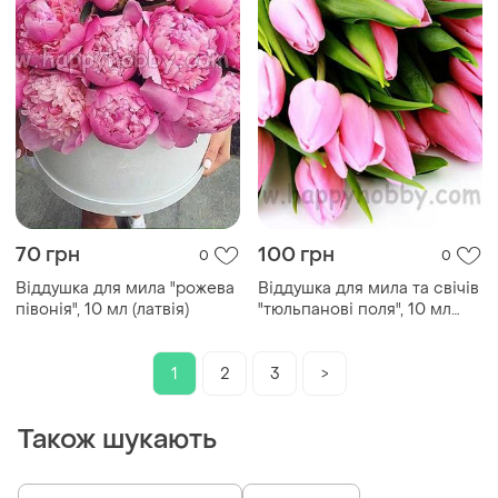
70 грн
100 грн
0
0
Віддушка для мила "рожева
Віддушка для мила та свічів
півонія", 10 мл (латвія)
"тюльпанові поля", 10 мл
(сша)
1
2
3
>
Також шукають