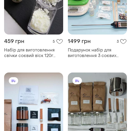
459 грн
1499 грн
5
3
Набір для виготовлення
Подарунок набір для
свічки соєвий віск 120г
виготовлення 3 соєвих
силіконова форма нео куб
свічок у скляній банці ківш
6 см
електронні ваги термометр