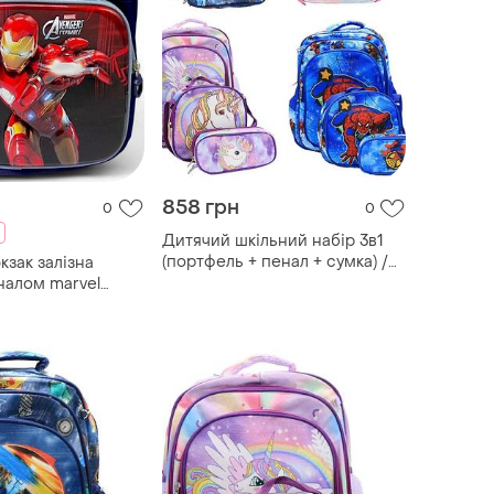
858 грн
0
0
Дитячий шкільний набір 3в1
(портфель + пенал + сумка) /
кзак залізна
портфель до школи для
налом marvel
хлопчиків 43х20х31см
 і пенал для
школу