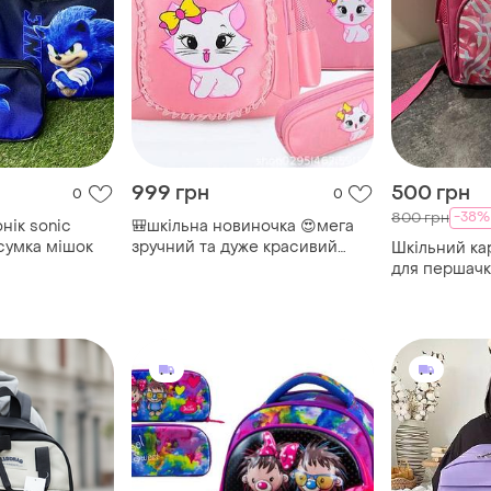
999 грн
500 грн
0
0
-38%
800 грн
нік sonic
🎒шкільна новиночка 😍мега
 сумка мішок
зручний та дуже красивий
Шкільний ка
набір в школу ранець,сумка та
для першачкі
пенал 👑пенал можна
школи + пен
прикріпити до ранця ,є одне
відділення,22*10*4