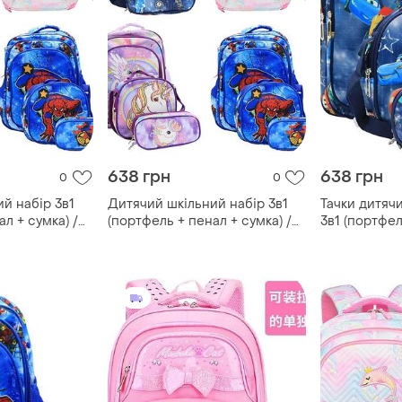
638 грн
638 грн
0
0
й набір 3в1
Дитячий шкільний набір 3в1
Тачки дитяч
л + сумка) /
(портфель + пенал + сумка) /
3в1 (портфел
оли для
портфель до школи для
/ портфель 
х31см
хлопчиків 43х20х31см
хлопчиків 4