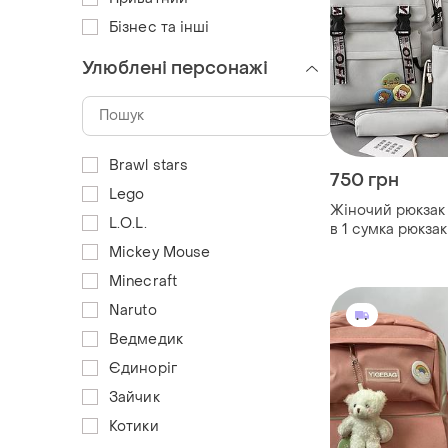
Бізнес та інші
Улюблені персонажі
Brawl stars
750 грн
Lego
Жіночий рюкзак
L.O.L.
в 1 сумка рюкза
школи
Mickey Mouse
Minecraft
Naruto
Ведмедик
Єдиноріг
Зайчик
Котики