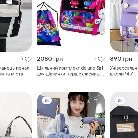
2080 грн
890 грн
7
0
аманець пенал
Шкільний комплект delune 3в1
Універсальн
ли та міста
для дівчинки першокласниці:
школи "4в1":
каркасний рюкзак ранець 1-2
клатч, пенал
клас + мішок для взуття +
пенал в школу