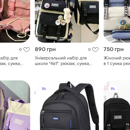
890 грн
750 грн
0
0
абір для
Універсальний набір для
Жіночий рюк
зак, сумка,
школи "4в1": рюкзак, сумка,
в 1 сумка рю
брелок
клатч, пенал + брелок
школи