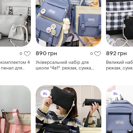
890 грн
892 грн
0
0
 комплектом 4
Універсальний набір для
Великий набі
к пенал для
школи "4в1": рюкзак, сумка,
рюкзак, сумк
клатч, пенал + брелок
пенал -для 