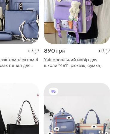
890 грн
0
0
зак комплектом 4
Універсальний набір для
кзак пенал для
школи "4в1": рюкзак, сумка,
клатч, пенал + брелок