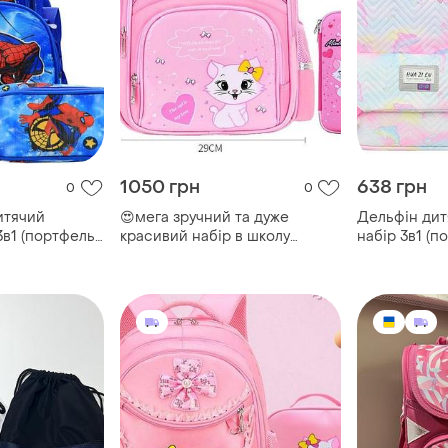
1050 грн
638 грн
0
0
итячий
😍мега зручний та дуже
Дельфін дит
3в1 (портфель
красивий набір в школу
набір 3в1 (п
) / портфель
ранець та пенал 👑пенал
сумка) людин
опчиків
:відкривається двостороннім
портфель до
замком,є одне
хлопчиків 4
відділення,22*10*4