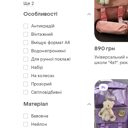
Ще 2
Особливості
Антикрадій
Вінтажний
Вміщує формат А4
890 грн
Водонепроникні
Універсальний н
Для ручної поклажі
школи "4в1": рюк
Набір
клатч, пенал + 
На колесах
Прозорий
Світловідбивні
Матеріал
Бавовна
Нейлон