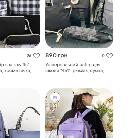
890 грн
26
0
р в клітку 4в1
Універсальний набір для
а, косметичка,
школи "4в1": рюкзак, сумка,
школи
клатч, пенал + брелок