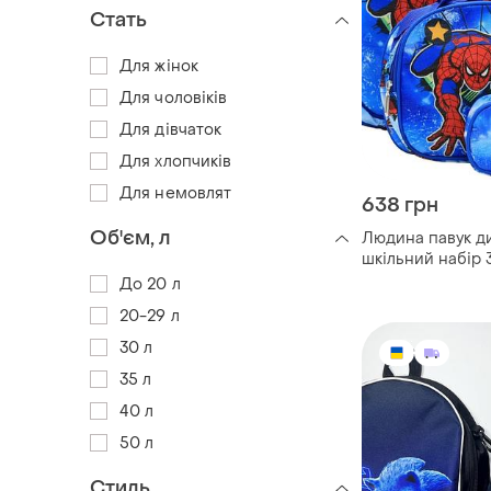
Стать
Для жінок
Для чоловіків
Для дівчаток
Для хлопчиків
Для немовлят
638 грн
Об'єм, л
Людина павук д
шкільний набір 
+ пенал + сумка
До 20 л
до школи для хл
20-29 л
43х20х31см
30 л
35 л
40 л
50 л
Стиль