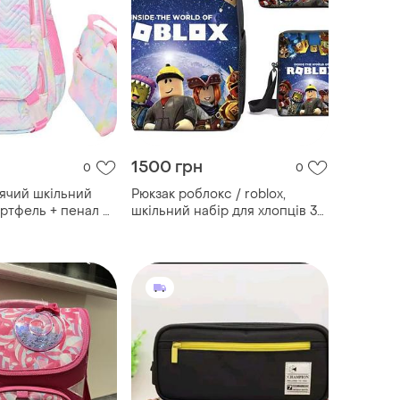
1500 грн
0
0
ячий шкільний
Рюкзак роблокс / roblox,
ортфель + пенал +
шкільний набір для хлопців 3
а павук /
в1: рюкзак для школи, сумка
 школи для
через плече, пенал
3х20х31см