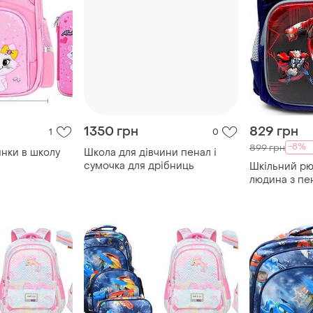
1350 грн
829 грн
1
0
-8%
899 грн
инки в школу
Школа для дівчини пенал і
сумочка для дрібниць
Шкільний рю
людина з пе
набір рюкзак
хлопчика в 