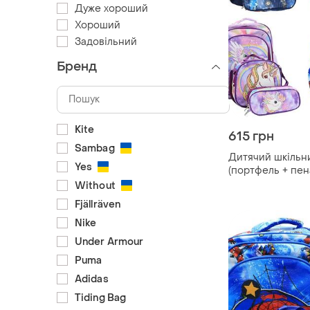
Дуже хороший
Хороший
Задовільний
Бренд
Kite
615 грн
Sambag
Дитячий шкільни
Yes
(портфель + пена
портфель до шк
Without
хлопчиків 43х20
Fjällräven
Nike
Under Armour
Puma
Adidas
Tiding Bag