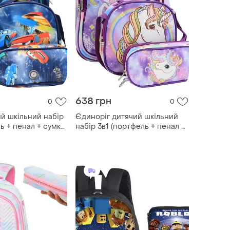
638 грн
0
0
ий шкільний набір
Єдиноріг дитячий шкільний
ь + пенал + сумка)
набір 3в1 (портфель + пенал +
до школи для
сумка) / портфель до школи
3х20х31см
для хлопчиків 43х20х31см