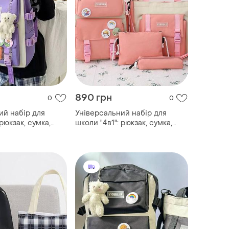
890 грн
0
0
ий набір для
Універсальний набір для
 рюкзак, сумка,
школи "4в1": рюкзак, сумка,
 + брелок
клатч, пенал + брелок