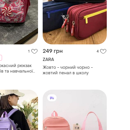
249 грн
1
4
ZARA
ркасний рюкзак
Жовто - чорний чорно -
в та навчальної
жовтий пенал в школу
ал у подарунок