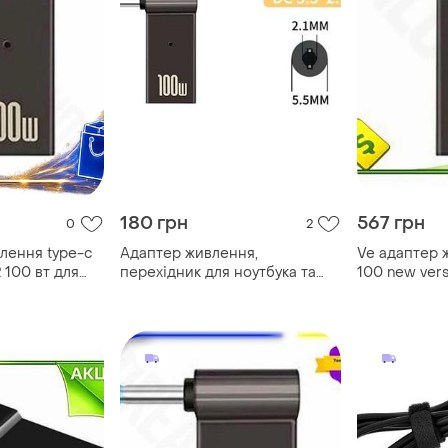
180 грн
567 грн
0
2
лення type-c
Адаптер живлення,
Ve адаптер 
 100 вт для
перехідник для ноутбука та
100 new vers
ядний
техніки 100w type c - dc
ноутбука hp
дник для по
5.5x2.1.usb-c до постійного
пристрій пе
струму 100 вт. pd триrгер 100
поверба n6w
w