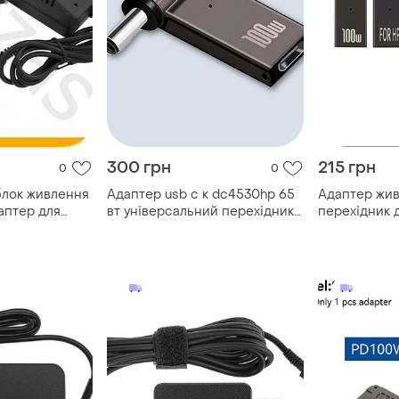
300 грн
215 грн
0
0
блок живлення
Адаптер usb c к dc4530hp 65
Адаптер жив
даптер для
вт універсальний перехідник
перехідник д
яджання з
живлення для ноутбуків і
техніки 100w
зарядних пристроїв
7.4x5.0x0.6. 
постійного с
100 вт