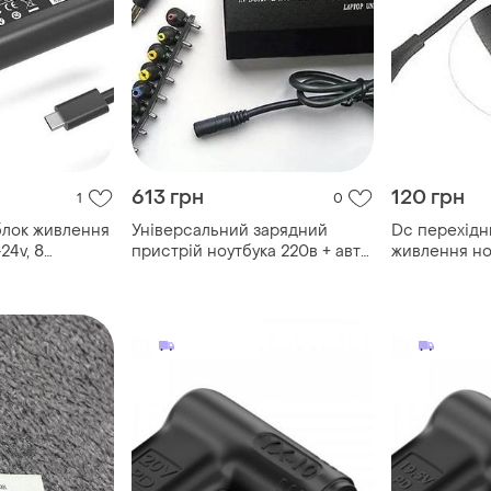
613 грн
120 грн
1
0
блок живлення
Універсальний зарядний
Dc перехідн
24v, 8
пристрій ноутбука 220в + авто
живлення ноу
даптер зарядки
мережеве та автомобільне
на 4.5*3.0 м
cpe+азу