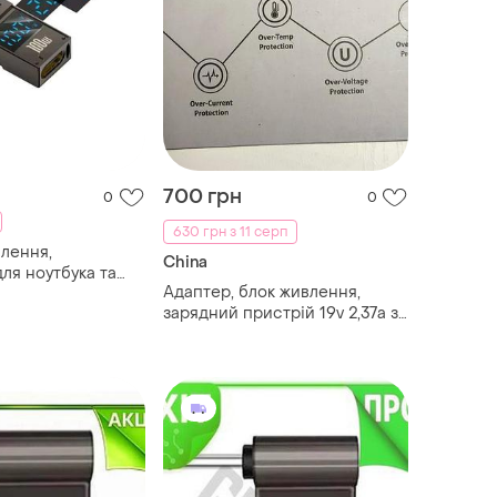
700 грн
0
0
630 грн з 11 серп
лення,
China
ля ноутбука та
Адаптер, блок живлення,
 type c-dc
зарядний пристрій 19v 2,37a зі
 lenovo square з
змінним перехідником до
ьним дісплеєм pd
ноутбуків. 45 вт.