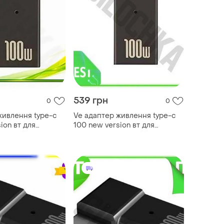
539 грн
0
0
живлення type-c
Ve адаптер живлення type-c
ion вт для
100 new version вт для
l перехідник для
ноутбуків acer samsung
ербанком 7.4
зарядний пристрій
перехідник n6w_ver