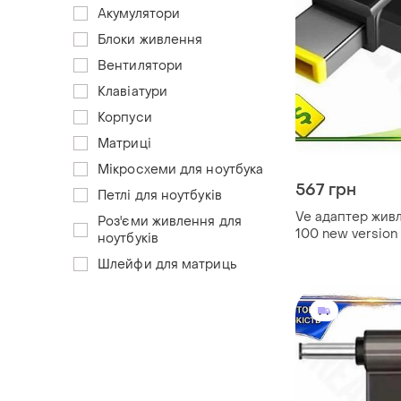
Акумулятори
Блоки живлення
Вентилятори
Клавіатури
Корпуси
Матриці
Мікросхеми для ноутбука
567 грн
Петлі для ноутбуків
Ve адаптер жив
Роз'єми живлення для
100 new version 
ноутбуків
ноутбука lenovo
Шлейфи для матриць
для заряджання
n6w_ver