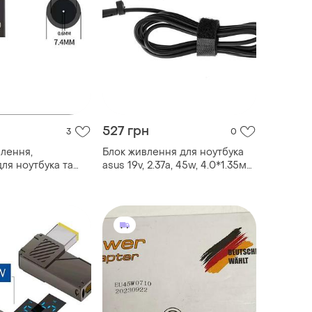
527 грн
3
0
лення,
Блок живлення для ноутбука
ля ноутбука та
asus 19v, 2.37a, 45w, 4.0*1.35мм,
 type c - dc
black, квадратний
usb-c до
(адаптер+перехідник)
труму .триггер pd