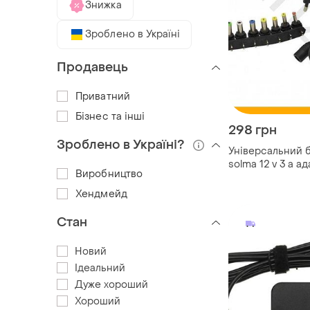
Знижка
Зроблено в Україні
Продавець
Приватний
Бізнес та інші
298 грн
Зроблено в Україні?
Універсальний 
solma 12 v 3 a а
Виробництво
ноутбука та зар
перехідниками
Хендмейд
Стан
Новий
Ідеальний
Дуже хороший
Хороший