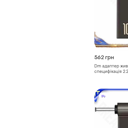
562 грн
Dm адаптер жив
специфікація 2.2
ноутбука dell пе
зарядки поверба