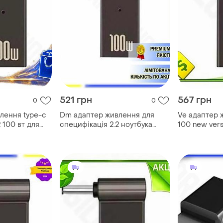
521 грн
567 грн
0
0
лення type-c
Dm адаптер живлення для
Ve адаптер 
 100 вт для
специфікація 2.2 ноутбука
100 new vers
рехідник для
type-c 100 вт для asus
ноутбука del
нко spe|lz
зарядний пристрій
зарядки пов
перехідник spe|lz
n6w_ver