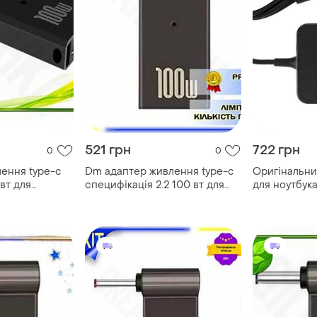
521 грн
722 грн
0
0
лення type-c
Dm адаптер живлення type-c
Оригінальни
вт для
специфікація 2.2 100 вт для
для ноутбука
 перехідник
ноутбука hp перехідник для
type-c, 20v, 
 з повербан
зарядки повербанк pd spe|lz
адаптер+пер
(0a001-006