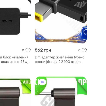
562 грн
0
0
й блок живлення
Dm адаптер живлення type-c
 asus usb-c 45w,
специфікація 2.2 100 вт для
2.25a, квадратний,
ноутбука lenovo перехідник
ехідник, black
для заряджання з пов spe|lz
93000)