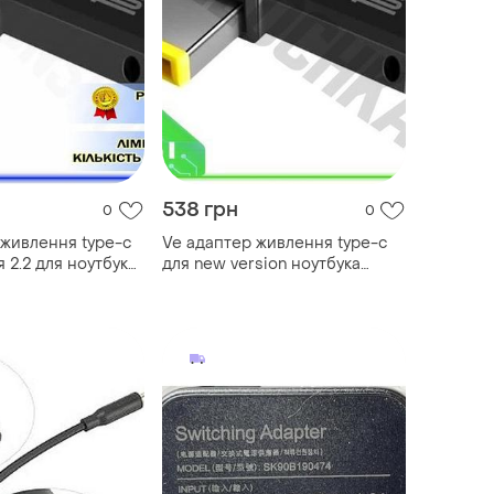
538 грн
0
0
живлення type-c
Ve адаптер живлення type-c
 2.2 для ноутбука
для new version ноутбука
т зарядний
lenovo 100 вт зарядний
ехідник дл spe|lz
пристрій перехідник для зар
n6w_ver