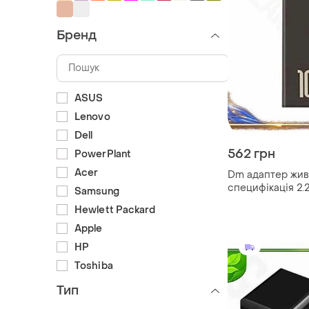
Бренд
ASUS
Lenovo
Dell
562 грн
PowerPlant
Acer
Dm адаптер жив
специфікація 2.2
Samsung
ноутбука hp зар
Hewlett Packard
пристрій перехі
spe|lz
Apple
HP
Toshiba
Тип