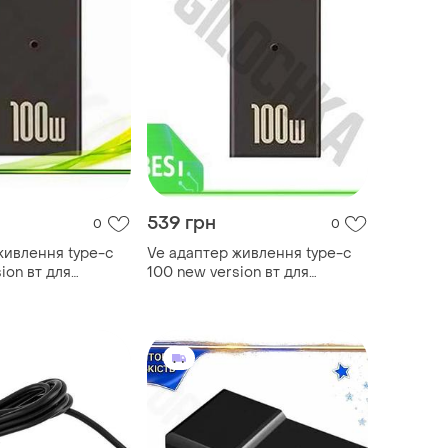
539 грн
0
0
живлення type-c
Ve адаптер живлення type-c
ion вт для
100 new version вт для
 зарядний
ноутбука lenovo зарядний
рехідник для
пристрій перехідник usb pd
_ver
n6w_ver