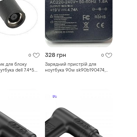
328 грн
0
0
ик для блоку
Зарядний пристрій для
тбука dell 7.4*5.0
ноутбука 90w sk90b190474,
м кабель
сумісний з asus q524, q534
(англійська вилка + перехідник
у комплекті)