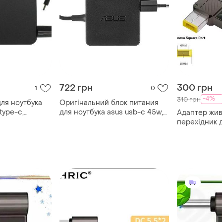
722 грн
300 грн
1
0
-4%
310 грн
ля ноутбука
Оригінальний блок питания
type-c,
для ноутбука asus usb-c 45w,
Адаптер жив
type-c, 19v, 2.37a, квадратный,
перехідник д
ник, black
адаптер+переходник, black
техніки 100w
10.0x6.0. for
інтелектуал
100 вт