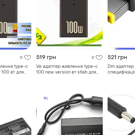
519 грн
521 грн
0
0
лення type-c
Ve адаптер живлення type-c
Dm адаптер 
 100 вт для
100 new version вт stlab для
специфікація
 зарядний
ноутбука dell зарядний
lenovo 100 в
дник us spe|lz
пристрій перехідник usb
пристрій пер
n6w_ver