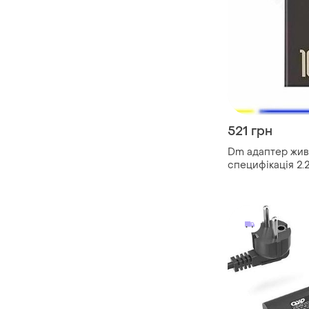
521 грн
Dm адаптер жив
специфікація 2.2
ноутбука lenovo
пристрій перехі