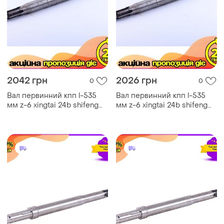
2042 грн
2026 грн
0
0
Вал первинний кпп l-535
Вал первинний кпп l-535
мм z-6 xingtai 24b shifeng
мм z-6 xingtai 24b shifeng
244 taishan 24 - 535 мм 6
244 taishan 24 - 535 мм 6
шліць øи 28/30/35 ø під
шліць øи 28/30/35 ø під
шпо ve-33
шпо dm-11