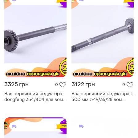
3325 грн
3122 грн
0
0
Вал первинний редуктора
Вал первинний редуктора l-
dongfeng 354/404 для вом
500 мм z-19/36/28 вом
540/1000 z-19/26/28 l-520
dongfeng 240/244
400b.41.123a ø16 підшип.
250.41a.101a шестерні 94.4
ø101 ve-33
вага 3865 гр ve-33