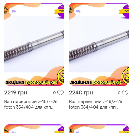
2219 грн
2240 грн
0
0
Вал первинний z-18/z-26
Вал первинний z-18/z-26
foton 354/404 для кпп
foton 354/404 для кпп
ft300.37b.021a шліц 18/26
ft300.37b.021a шліц 18/26
вага 2150гр. dm-11
вага 2150гр. ve-33