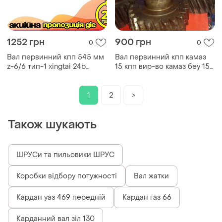
1252 грн
900 грн
0
0
Вал первинний кпп 545 мм
Вал первинний кпп камаз
z-6/6 тип-1 xingtai 24b
15 кпп вир-во камаз беу 15
shifeng 244 taishan 24 - 545
1701027
мм ø 28/30/35/40 вага 3385
dm-11
1
2
>
Також шукають
ШРУСи та пильовики ШРУС
Коробки відбору потужності
Вал жатки
Кардан уаз 469 передній
Кардан газ 66
Карданний вал зіл 130