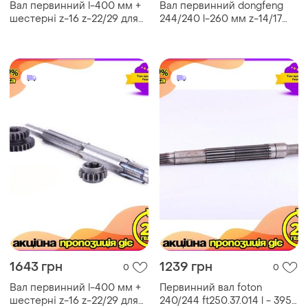
Вал первинний l-400 мм +
Вал первинний dongfeng
шестерні z-16 z-22/29 для
244/240 l-260 мм z-14/17
кпп/6 ve-33
для двигуна 200.37.102-2 ve-
33
1643 грн
1239 грн
0
0
Вал первинний l-400 мм +
Первинний вал foton
шестерні z-16 z-22/29 для
240/244 ft250.37.014 l - 395