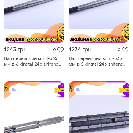
1243 грн
1234 грн
0
0
Вал первинний кпп l-535
Вал первинний кпп l-535
мм z-6 xingtai 24b shifeng
мм z-6 xingtai 24b shifeng
244 taishan 24 ø 28/30 вага
244 taishan 24 ø 28/30 вага
2890 гр. первинний вал кп
2890 гр. первинний вал кп
ve-33
dm-11