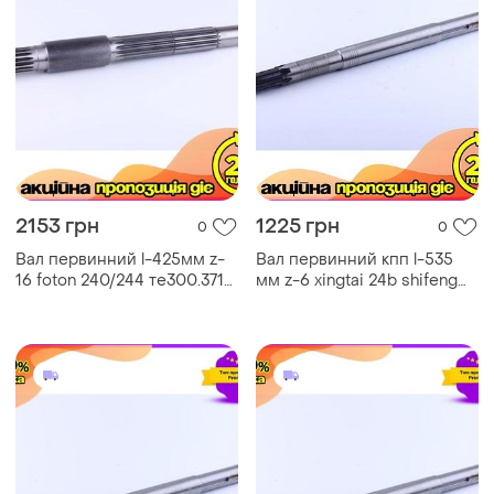
2153 грн
1225 грн
0
0
Вал первинний l-425мм z-
Вал первинний кпп l-535
16 foton 240/244 те300.371-
мм z-6 xingtai 24b shifeng
01а 1870 гр. вал первинний
244 taishan 24 ø 28/30 вага
425 мм z-16 для foton 240/
2890 гр. первинний вал кп
ku-22
ku-22