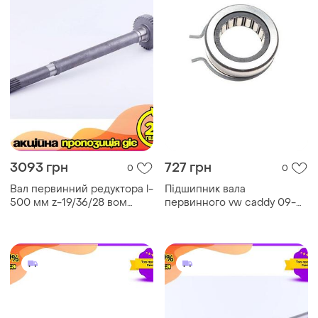
3093 грн
727 грн
0
0
Вал первинний редуктора l-
Підшипник вала
500 мм z-19/36/28 вом
первинного vw caddy 09-
dongfeng 240/244
32x55x18 , 02n 02q 02t 02u
250.41a.101a шестерні 94.4
0af 0ag 0ah 0aj, f-555809.02
вага 3865 гр dm-11
712 1311 10