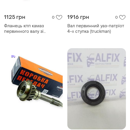
1125 грн
1916 грн
0
0
Фланець кпп камаз
Вал первинний уаз-патріот
первинного валу зі
4-х ступка (truckman)
спідницею dk