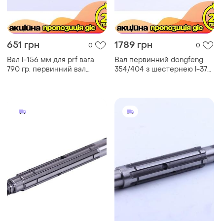
651 грн
1789 грн
0
0
Вал l-156 мм для prf вага
Вал первинний dongfeng
790 гр. первинний вал
354/404 з шестернею l-375
механізмів. ve-33
мм для передачі
потужності ve-33