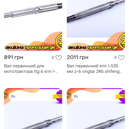
891 грн
2011 грн
0
0
Вал первинний для
Вал первинний кпп l-535
мототрактора ttg 6 кпп l-
мм z-6 xingtai 24b shifeng
390 мм
244 taishan 24 - 535 мм 6
395,28(z6)/3/32/28(z6)/2/18,м12
шліць øи 28/30/35 ø під
1473 tata 30 днів. обм ve-33
шпо ku-22