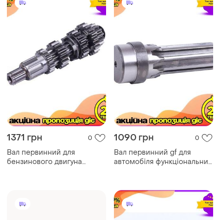
1371 грн
1090 грн
0
0
Вал первинний для
Вал первинний gf для
бензинового двигуна
автомобіля функціональний
cg300 tata – . ku-22
запчастини. dm-11