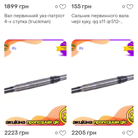
1899 грн
155 грн
0
0
Вал первинний уаз-патріот
Сальник первинного вала
4-х ступка (truckman)
чері куку, qq s11 qr512-
1701151
2223 грн
2205 грн
0
0