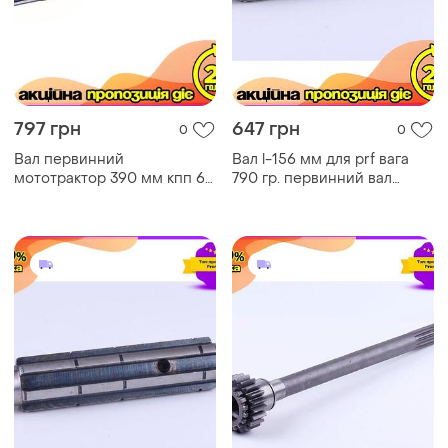
797 грн
647 грн
0
0
Вал первинний
Вал l-156 мм для prf вага
мототрактор 390 мм кпп 6
790 гр. первинний вал
y-box для транспортування.
механізмів. dm-11
ve-33