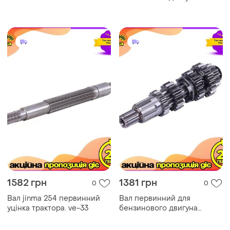
cg300 tata – . ve-33
1582 грн
1381 грн
0
0
Вал jinma 254 первинний
Вал первинний для
уцінка трактора. ve-33
бензинового двигуна
cg300 tata – . dm-11