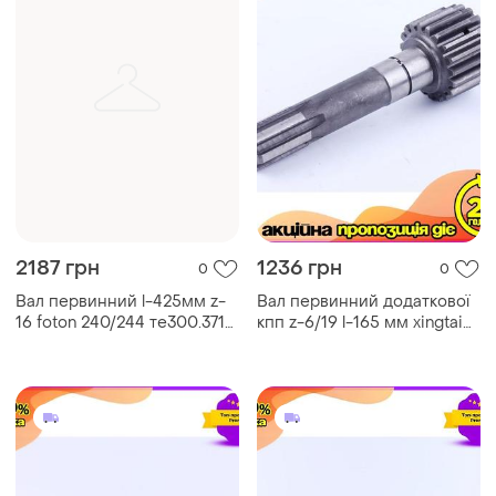
2187 грн
1236 грн
0
0
Вал первинний l-425мм z-
Вал первинний додаткової
16 foton 240/244 те300.371-
кпп z-6/19 l-165 мм xingtai
01а 1870 гр. вал первинний
10t.37.110-2 ø 25/20 вага 862
425 мм z-16 для foton 240/
гр. первинний вал для ve-33
ve-33