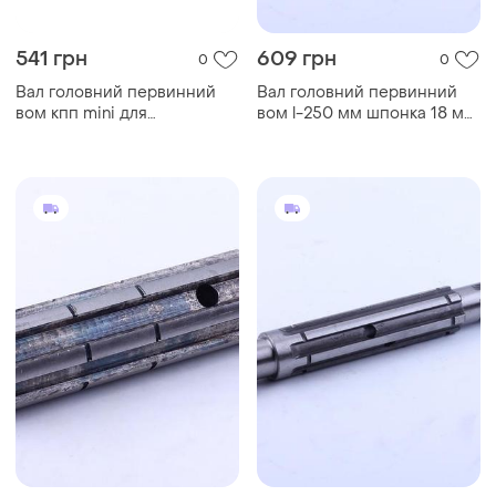
541 грн
609 грн
0
0
Вал головний первинний
Вал головний первинний
вом кпп mini для
вом l-250 мм шпонка 18 мм
автомобілів з різьбленням
для кпп автомобіля 600
м16 м7 та шириною шпонки
грам ve-33
5 мм ve-33