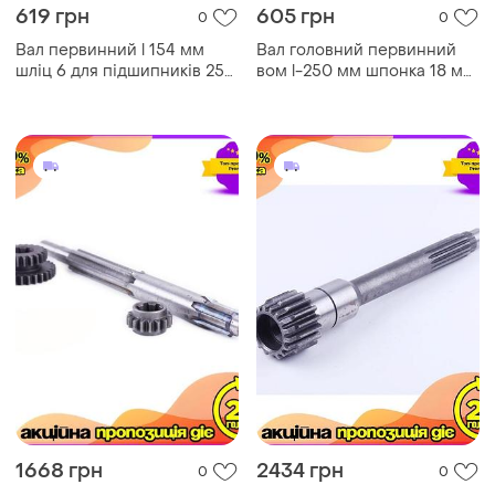
619 грн
605 грн
0
0
Вал первинний l 154 мм
Вал головний первинний
шліц 6 для підшипників 25
вом l-250 мм шпонка 18 мм
мм та передачі обертання
для кпп автомобіля 600
805 гр dm-11
грам dm-11
1668 грн
2434 грн
0
0