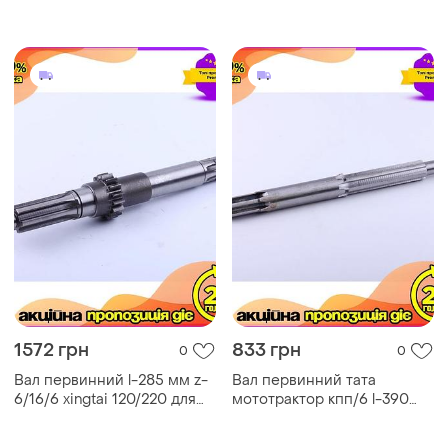
кпп/6 ku-22
ø вала 24/30/33/24 ve-33
1572 грн
833 грн
0
0
Вал первинний l-285 мм z-
Вал первинний тата
6/16/6 xingtai 120/220 для
мототрактор кпп/6 l-390
мотоцикла шестерна
мм шліц-6 вихід валу під
передача ve-33
шпонку-18 ve-33