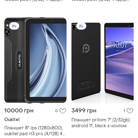
android...
android...
10000 грн
3499 грн
0
1
Oukitel
Планшет pritom 7" (2/32gb)
android 11, black з чохлом
Планшет 8" ips (1280x800),
oukitel pad rt3 pro (4/128) 4g