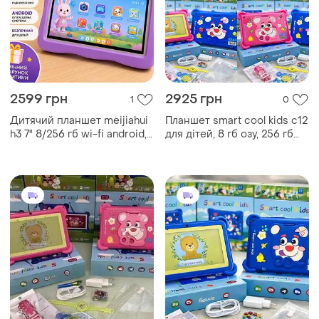
2599 грн
2925 грн
1
0
Дитячий планшет meijiahui
Планшет smart cool kids c12
h3 7" 8/256 гб wi-fi android,
для дітей, 8 гб озу, 256 гб
фіолетовий – планшет для
пзу, android, 7 дюймів
навчання та розваг дітей