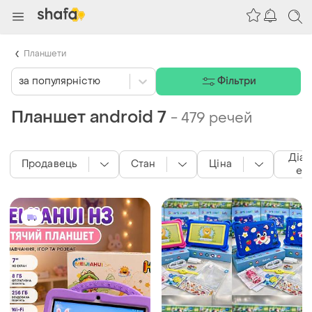
Планшети
за популярністю
Фільтри
Планшет android 7
-
479 речей
Діаг
Продавець
Стан
Ціна
ек