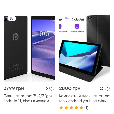
lte, 8 ядер, android 14, 5150
mah
3799 грн
2800 грн
0
22
Планшет pritom 7" (2/32gb)
Компактний планшет pritom
android 11, black з чохлом
tab 7 android youtube фільм
+ чорний чохол
(1)