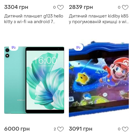
3304 грн
2839 грн
0
0
Дитячий планшет g123 hello
Дитячий планшет kidiby k85
kitty з wi-fi на android 7
у прогумованій кришці з wi-
дюймів
fi на android 7 дюймів •
дитячий android планшет у
захисному чохлі для ігор,
6000 грн
3091 грн
2
0