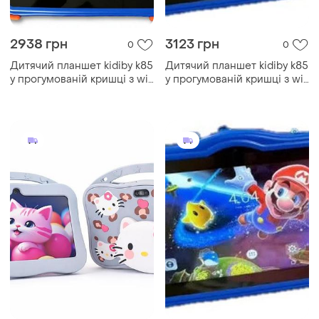
2938 грн
3123 грн
0
0
Дитячий планшет kidiby k85
Дитячий планшет kidiby k85
у прогумованій кришці з wi-
у прогумованій кришці з wi-
fi на android 7 дюймів
fi на android 7 дюймів •
дитячий android планшет у
дитячий android планшет у
захисному чохлі для ігор
захисному чохлі для ігор,