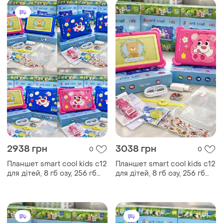
2938 грн
3038 грн
0
0
Планшет smart cool kids c12
Планшет smart cool kids c12
для дітей, 8 гб озу, 256 гб
для дітей, 8 гб озу, 256 гб
пзу, android, 7 дюймів
пзу, android, 7 дюймів
рожевий