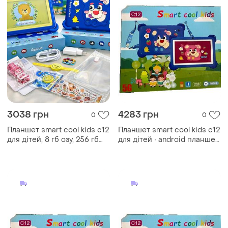
3038 грн
4283 грн
0
0
Планшет smart cool kids c12
Планшет smart cool kids c12
для дітей, 8 гб озу, 256 гб
для дітей ∙ android планшет
пзу, android, 7 дюймів синій
з дисплеєм 7 дюймів smart
cool kids c12