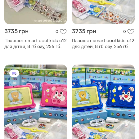
3735 грн
3735 грн
0
0
Планшет smart cool kids c12
Планшет smart cool kids c12
для дітей, 8 гб озу, 256 гб
для дітей, 8 гб озу, 256 гб
пзу, android, 7 дюймів
пзу, android, 7 дюймів синій
рожевий