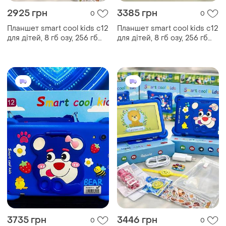
2925 грн
3385 грн
0
0
Планшет smart cool kids c12
Планшет smart cool kids c12
для дітей, 8 гб озу, 256 гб
для дітей, 8 гб озу, 256 гб
пзу, android, 7 дюймів
пзу, android, 7 дюймів
рожевий
рожевий
3735 грн
3446 грн
0
0