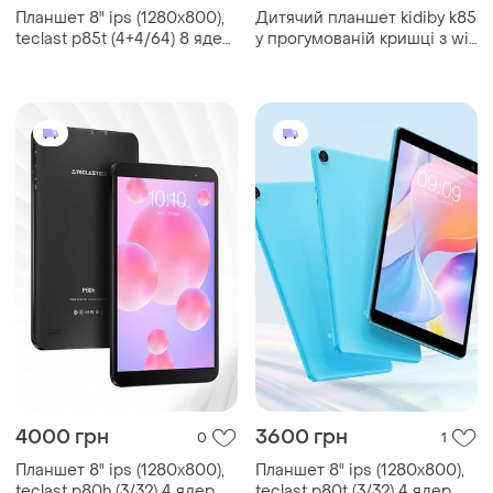
Планшет 8" ips (1280x800),
Дитячий планшет kidiby k85
teclast p85t (4+4/64) 8 ядер,
у прогумованій кришці з wi-
android 14, 5000 mah
fi на android 7 дюймів
4000 грн
3600 грн
0
1
Планшет 8" ips (1280x800),
Планшет 8" ips (1280x800),
teclast p80h (3/32) 4 ядер,
teclast p80t (3/32) 4 ядер,