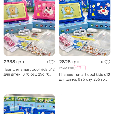
2938 грн
2825 грн
0
0
-4%
2938 грн
Планшет smart cool kids c12
для дітей, 8 гб озу, 256 гб
Планшет smart cool kids c12
пзу, android, 7 дюймів
для дітей, 8 гб озу, 256 гб
рожевий
пзу, android, 7 дюймів синій