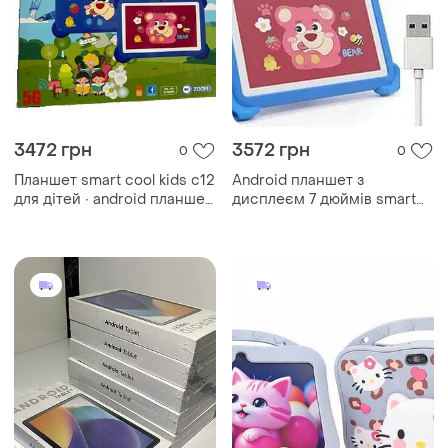
3472 грн
3572 грн
0
0
Планшет smart cool kids c12
Android планшет з
для дітей ∙ android планшет
дисплеєм 7 дюймів smart
з дисплеєм 7 дюймів smart
cool kids c12 планшет smart
cool kids c12
cool kids c12 для дітей