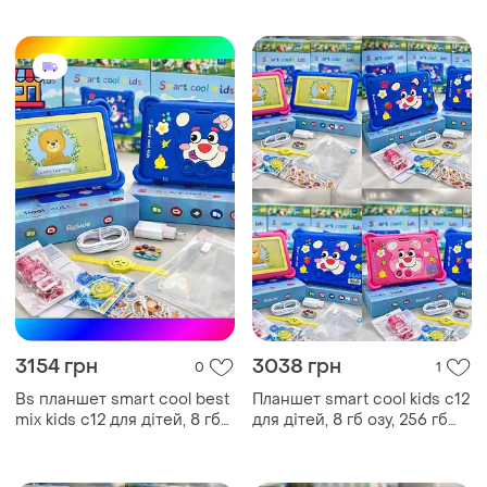
дюймів bas77/n
3154 грн
3038 грн
0
1
Bs планшет smart cool best
Планшет smart cool kids c12
mix kids c12 для дітей, 8 гб
для дітей, 8 гб озу, 256 гб
озу, 256 гб пзу, android, 7
пзу, android, 7 дюймів
дюймів синій bas77/n