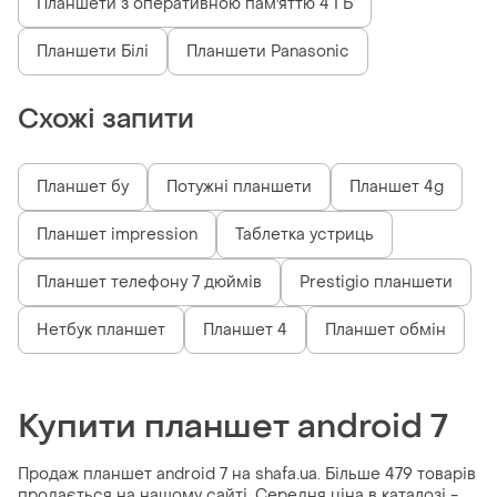
Планшети з оперативною пам'яттю 4 ГБ
Планшети Білі
Планшети Panasonic
Схожі запити
Планшет бу
Потужні планшети
Планшет 4g
Планшет impression
Таблетка устриць
Планшет телефону 7 дюймів
Prestigio планшети
Нетбук планшет
Планшет 4
Планшет обмін
Купити планшет android 7
Продаж планшет android 7 на shafa.ua. Більше 479 товарів
продається на нашому сайті. Середня ціна в каталозі -