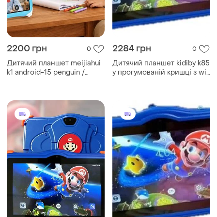
2200 грн
2284 грн
0
0
Дитячий планшет meijiahui
Дитячий планшет kidiby k85
k1 android-15 penguin /
у прогумованій кришці з wi-
планшет 7" 6 gb/128gb /
fi на android 7 дюймів •
дитячий планшетний пк з
дитячий android планшет у
екраном 7 дюймів синій
захисному чохлі для ігор,