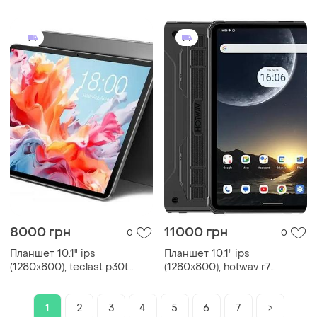
8000 грн
11000 грн
0
0
Планшет 10.1" ips
Планшет 10.1" ips
(1280x800), teclast p30t
(1280x800), hotwav r7
(4+6/128), 8 ядер, android 14,
(6/256) 4g lte, 8 ядер,
6000 mah
android 13, 15600 mah
1
2
3
4
5
6
7
>