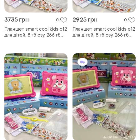
3735 грн
2925 грн
0
0
Планшет smart cool kids c12
Планшет smart cool kids c12
для дітей, 8 гб озу, 256 гб
для дітей, 8 гб озу, 256 гб
пзу, android, 7 дюймів
пзу, android, 7 дюймів синій
рожевий