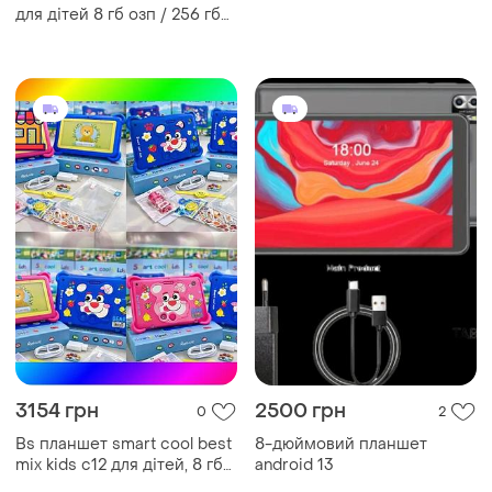
для дітей 8 гб озп / 256 гб
пзп android дисплей 7
дюймів синій
3154 грн
2500 грн
0
2
Bs планшет smart cool best
8-дюймовий планшет
mix kids c12 для дітей, 8 гб
android 13
озу, 256 гб пзу, android, 7