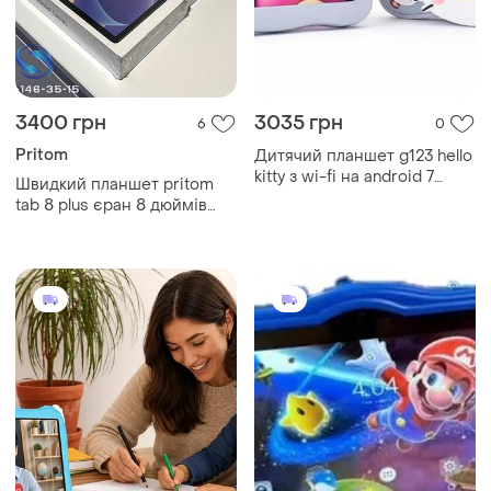
3400 грн
3035 грн
6
0
Pritom
Дитячий планшет g123 hello
kitty з wi-fi на android 7
Швидкий планшет pritom
дюймів • дитячий android
tab 8 plus єран 8 дюймів
планшет для ігор, навчання,
android 15 + зарядка
мультфільмів і