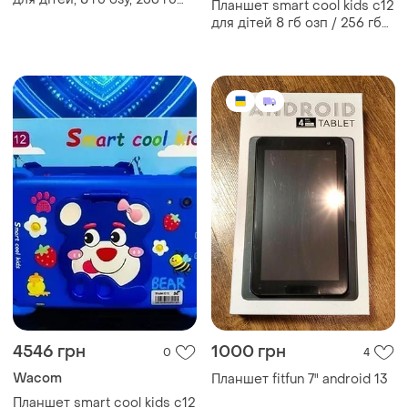
Планшет smart cool kids c12
пзу, android, 7 дюймів
для дітей 8 гб озп / 256 гб
рожевий
пзп android дисплей 7
дюймів рожевий
4546 грн
1000 грн
0
4
Wacom
Планшет fitfun 7" android 13
Планшет smart cool kids c12