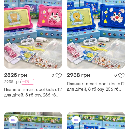
2825 грн
2938 грн
0
0
-4%
2938 грн
Планшет smart cool kids c12
для дітей, 8 гб озу, 256 гб
Планшет smart cool kids c12
пзу, android, 7 дюймів синій
для дітей, 8 гб озу, 256 гб
пзу, android, 7 дюймів
рожевий