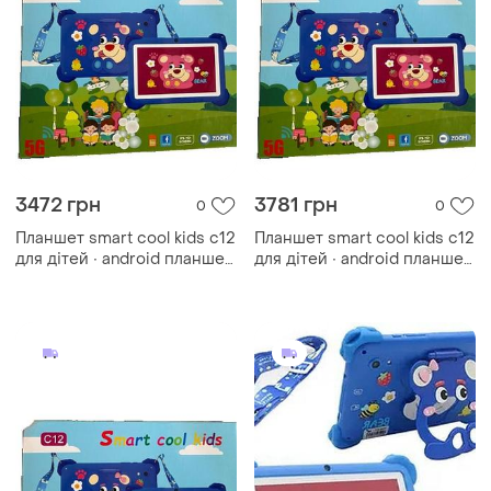
3472 грн
3781 грн
0
0
Планшет smart cool kids c12
Планшет smart cool kids c12
для дітей ∙ android планшет
для дітей ∙ android планшет
з дисплеєм 7 дюймів smart
з дисплеєм 7 дюймів smart
cool kids c12
cool kids c12