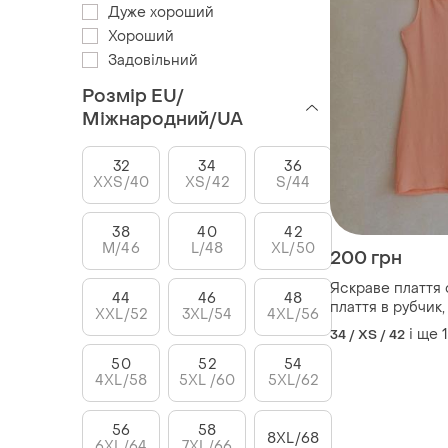
Дуже хороший
Хороший
Задовільний
Розмір EU/
Міжнародний/UA
32
34
36
XXS/40
XS/42
S/44
38
40
42
M/46
L/48
XL/50
200 грн
Яскраве плаття 
44
46
48
плаття в рубчик
XXL/52
3XL/54
4XL/56
плаття майка, мі
і ще
1
34 / XS / 42
плаття
50
52
54
4XL/58
5XL /60
5XL/62
56
58
8XL/68
6XL/64
7XL/66