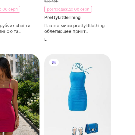
136 грн
о 08 серп
розпродаж до 08 серп
PrettyLittleThing
 рубчик shein з
Платье мини prettylittlething
пиною та
облегающее принт
рез шию, рожева,
психоделик, тонкие бретели,
L
размер uk 12