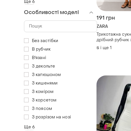
Ще 6
Особливості моделі
191 грн
ZARA
Трикотажна сук
дрібний рубчик
Без застібки
кольору р.м
і ще
1
S
В рубчик
В'язані
З декольте
З капюшоном
З кишенями
З коміром
З корсетом
З поясом
З розрізом на нозі
Ще 6