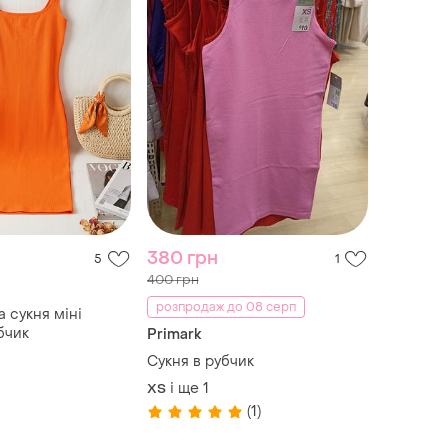
380 грн
5
1
400 грн
розпродаж до 08 серп
 сукня міні
бчик
Primark
Сукня в рубчик
і ще
1
ХS
(1)