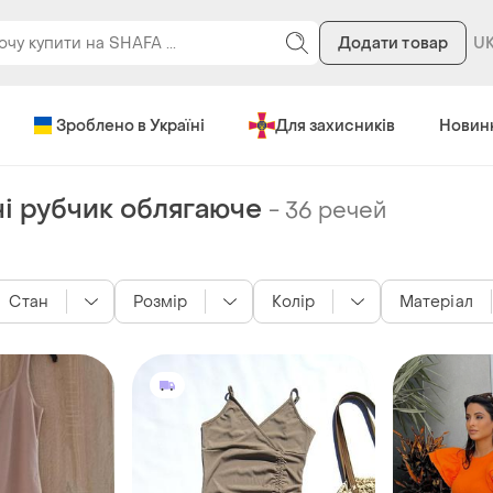
Додати товар
Зроблено в Україні
Для захисників
Новин
ні рубчик облягаюче
-
36 речей
Стан
Розмір
Колір
Матеріал