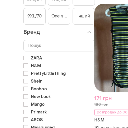
9XL/70
One size
Інший
Бренд
ZARA
H&M
PrettyLittleThing
Shein
Boohoo
New Look
171 грн
Mango
180 грн
Primark
розпродаж до 08
ASOS
H&M
Missguided
Жіноча літня су