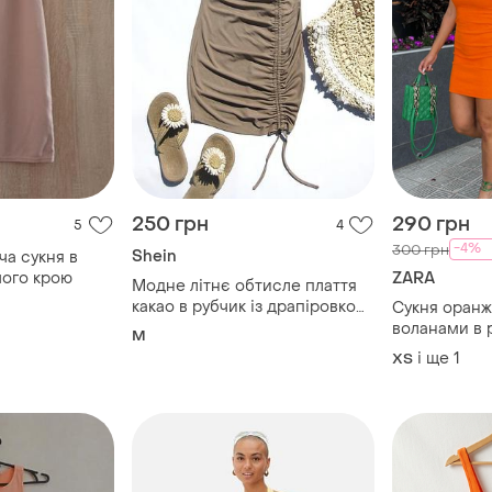
250 грн
290 грн
5
4
-4%
300 грн
Shein
ча сукня в
чого крою
ZARA
Модне літнє обтисле плаття
какао в рубчик із драпіровкою
Сукня оранж
оборками shein
воланами в р
M
коротке обл
і ще
1
ХS
воланами на 