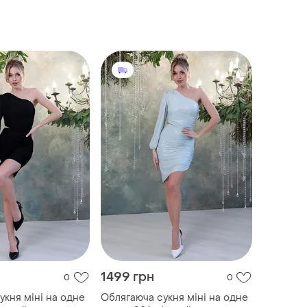
1499 грн
0
0
укня міні на одне
Облягаюча сукня міні на одне