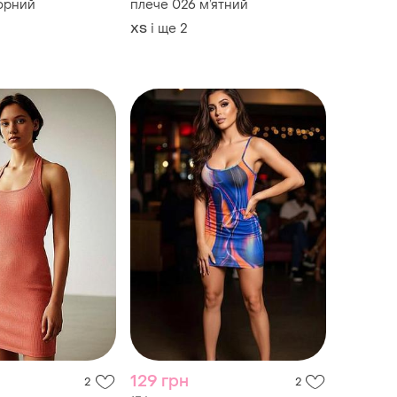
орний
плече 026 м’ятний
і ще
2
ХS
129 грн
2
2