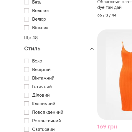
Облягаюче платт
Бязь
dye тай дай
Вельвет
36 / S / 44
Велюр
Віскоза
Ще 48
Стиль
Бохо
Вечірній
Вінтажний
Готичний
Діловий
Класичний
Повсякденний
Романтичний
169 грн
Святковий