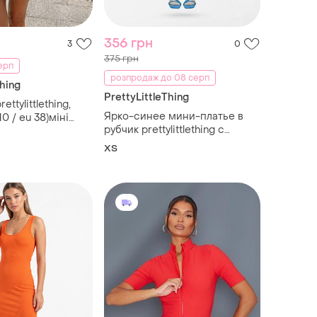
356 грн
3
0
375 грн
серп
розпродаж до 08 серп
Thing
PrettyLittleThing
ettylittlething,
Ярко-синее мини-платье в
10 / eu 38)міні
рубчик prettylittlething с
ава сукня на літо
завязками на шее, размер xs
ХS
(uk 4)