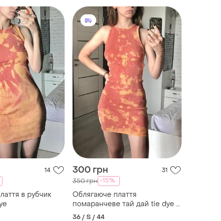
300 грн
14
31
-15%
350 грн
лаття в рубчик
Облягаюче плаття
ye
помаранчеве тай дай tie dye в
рубчик top shop
36 / S / 44