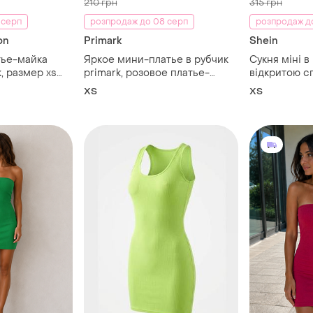
210 грн
315 грн
 серп
розпродаж до 08 серп
розпродаж д
on
Primark
Shein
тье-майка
Яркое мини-платье в рубчик
Сукня міні в
к, размер xs
primark, розовое платье-
відкритою с
майка
бретеллю че
ХS
ХS
xs