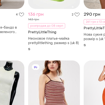
136 грн
290 грн
4
2
143 грн
261 грн з 13 
розпродаж до 08 серп
ня-бандо в
PrettyLittle
 зеленого
PrettyLittleThing
Нова сукня pr
Неоновое платье-майка
розмір s (uk 
prettylittlething, размер s (uk 8)
платять яскр
S
S