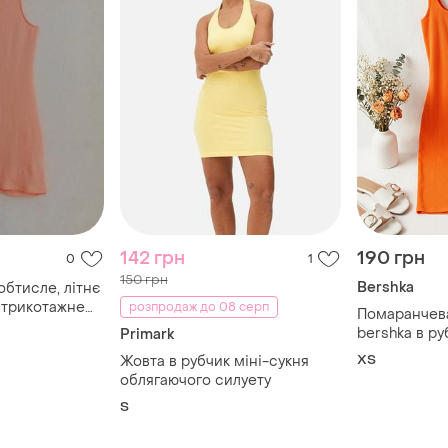
142 грн
190 грн
0
1
150 грн
Bershka
обтисле, літнє
, трикотажне
розпродаж до 08 серп
Помаранчева
ніплаття,
bershka в ру
Primark
ХS
Жовта в рубчик міні-сукня
облягаючого силуету
S