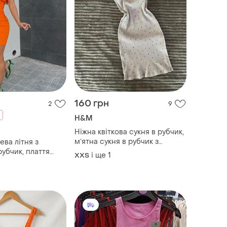
160 грн
2
9
H&M
Ніжна квіткова сукня в рубчик,
мʼятна сукня в рубчик з
ева літня з
квітами, облягаюча літня міні
убчик, плаття
і ще
1
XХS
сукня, розмір xxs-xs
ягаюче з
рукавах від зара