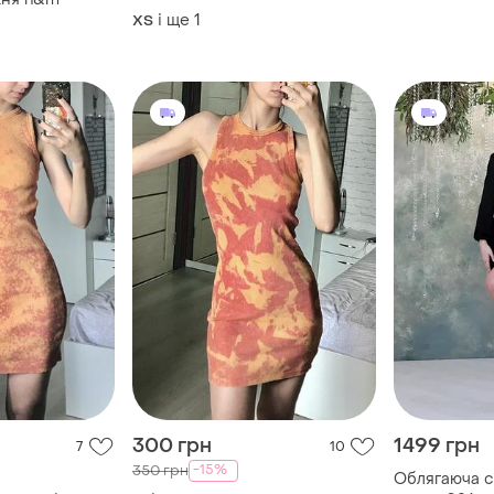
zara
і ще
1
ХS
300 грн
1499 грн
7
10
-15%
350 грн
Облягаюча с