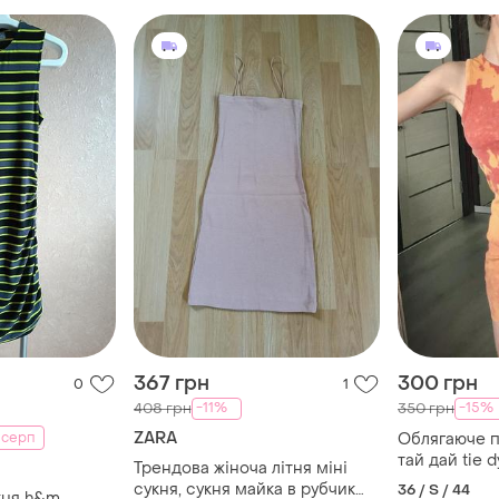
367 грн
300 грн
0
1
-11%
-15%
408 грн
350 грн
ZARA
 серп
Облягаюче п
тай дай tie d
Трендова жіноча літня міні
сукня, сукня майка в рубчик
36 / S / 44
кня h&m