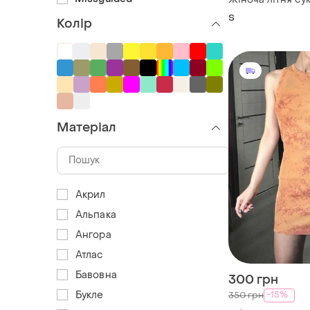
S
Колір
Матеріал
Акрил
Альпака
Ангора
Атлас
Бавовна
300 грн
Букле
-15%
350 грн