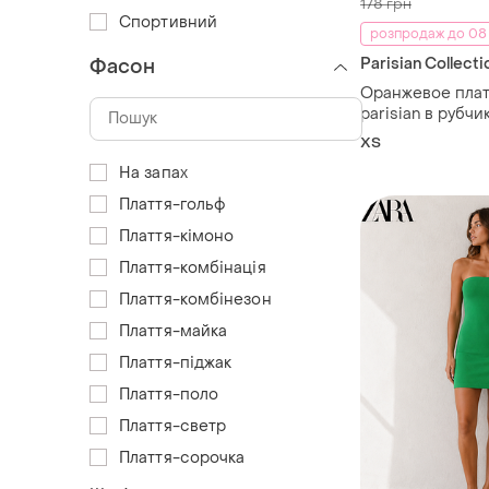
178 грн
Спортивний
розпродаж до 08
Parisian Collecti
Фасон
Оранжевое пла
parisian в рубчи
(uk 6)
ХS
На запах
Плаття-гольф
Плаття-кімоно
Плаття-комбінація
Плаття-комбінезон
Плаття-майка
Плаття-піджак
Плаття-поло
Плаття-светр
Плаття-сорочка