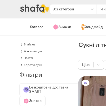
Всі категорії
Каталог
Знижки
Хендмейд
Сукні літ
Shafa.ua
Жіночий одяг
Плаття
Ціна
Короткі сукні
Фільтри
Безкоштовна доставка
SMART
Знижка