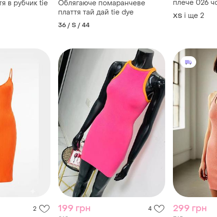
плече 026 ч
я в рубчик tie
Облягаюче помаранчеве
плаття тай дай tie dye
і ще
2
ХS
36 / S / 44
199 грн
299 грн
2
4