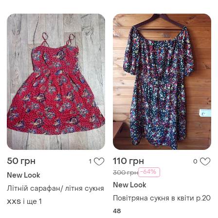
50 грн
110 грн
1
0
-64%
300 грн
New Look
New Look
Літній сарафан/ літня сукня
Повітряна сукня в квіти р.20
і ще
1
XХS
48