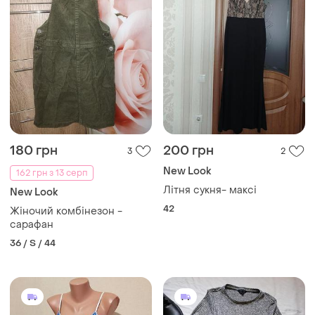
180 грн
200 грн
3
2
New Look
162 грн з 13 серп
Літня сукня- максі
New Look
42
Жіночий комбінезон -
сарафан
36 / S / 44