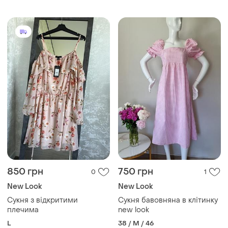
850 грн
750 грн
0
1
New Look
New Look
Сукня з відкритими
Сукня бавовняна в клітинку
плечима
new look
L
38 / M / 46