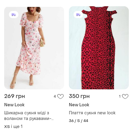
269 грн
350 грн
4
1
New Look
New Look
Шикарна сукня міді з
Плаття сукня new look
воланом та рукавами-
36 / S / 44
ліхтариками/плаття/
і ще
1
ХS
сарафан