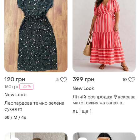
120 грн
399 грн
5
10
-25%
160 грн
New Look
New Look
Літній розпродаж 💐яскрава
максі сукня на запах в
Леопардова темно зелена
смужку new look
сукня m
і ще
1
XL
38 / M / 46