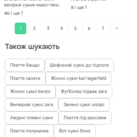
вечірня сукня-максi new
і ще
1
S
look (стан ідеальний)
і ще
1
40
1
2
3
4
5
6
7
>
Також шукають
Плаття бандо
Шифонові сукні до підлоги
Плаття халати
Жіночі сукні karl lagerfeld
Жіночі сукні kenzo
Футболка піджак zara
Велюрові сукні zara
Зелені сукні uniqlo
Ажурні пляжні сукні
Плаття під кросівки
Плаття полуничка
Білі сукні бохо