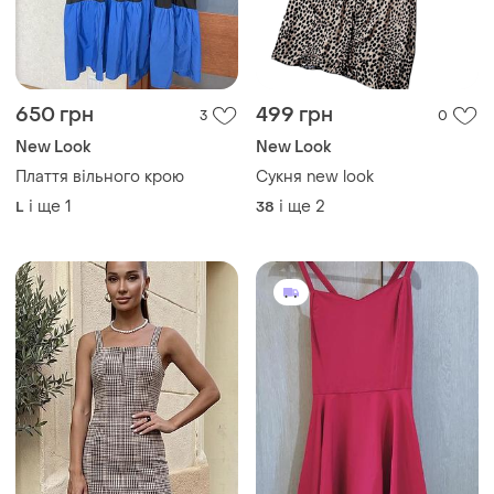
650 грн
499 грн
3
0
New Look
New Look
Плаття вільного крою
Сукня new look
і ще
1
і ще
2
L
38