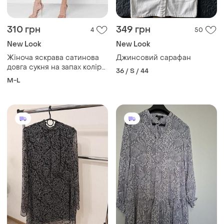
310 грн
349 грн
4
50
New Look
New Look
Жіноча яскрава сатинова
Джинсовий сарафан
довга сукня на запах колір
36 / S / 44
фуксіі від new look
M-L