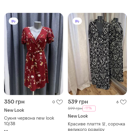
350 грн
539 грн
0
6
-11%
599 грн
New Look
New Look
Сукня червона new look
10/38
Красиве плаття 👗, сорочка
великого розміру