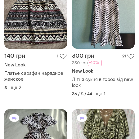
140 грн
300 грн
1
21
-10%
330 грн
New Look
New Look
Платье сарафан нарядное
женское
Літня сукня в горох від new
look
і ще
2
S
і ще
1
36 / S / 44