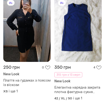
250 грн
350 грн
0
4
New Look
315 грн з 13 серп
Плаття на гудзиках з поясом
New Look
із віскози
Елегантна нарядна закрита
і ще
1
ХS
плотна фактурна сукня
туніка безрукавка new look
і ще
1
42 / XL / 50
14uk/42евро км0774