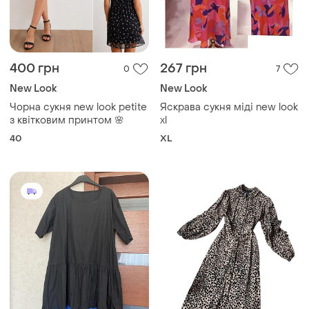
400 грн
267 грн
0
7
New Look
New Look
Чорна сукня new look petite
Яскрава сукня міді new look
з квітковим принтом 🌸
xl
40
XL