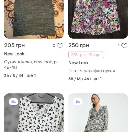
205 грн
250 грн
0
4
New Look
225 грн з 13 серп
Сукня жіноча, new look, р.
New Look
46-48
Плаття сарафан сукня
і ще
1
36 / S / 44
і ще
1
38 / M / 46