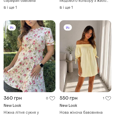
сарафан бавовна
нюдового кольору з жабо
від new look
і ще
1
і ще
1
S
S
360 грн
550 грн
0
1
New Look
New Look
Ніжна літня сукня у
Нова жіноча бавовняна