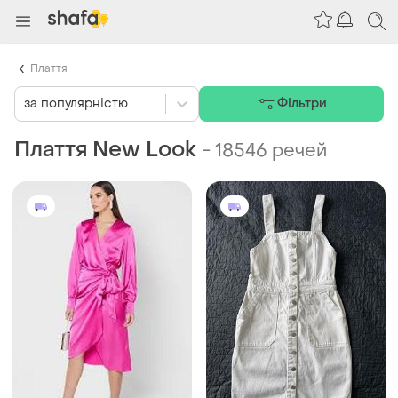
Плаття
за популярністю
Фільтри
Плаття New Look
-
18546 речей