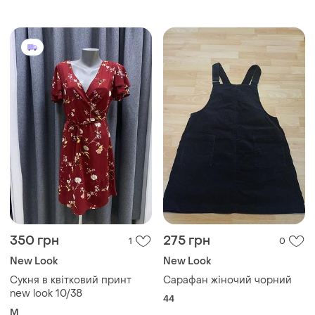
350 грн
275 грн
1
0
New Look
New Look
Сукня в квітковий принт
Сарафан жіночий чорний
new look 10/38
44
M