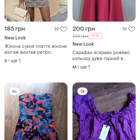
185 грн
200 грн
22
10
-15%
235 грн
New Look
New Look
Жіноча сукня плаття жіноче
вінтаж винтаж ретро
Сарафан яскраво рожево
женское платье короткое
кольору дуже гарний в
і ще
1
S
мини сарафан жіночий
ідеальному стані
і ще
1
M
женский new look купить
размер с м купити розмір s
m