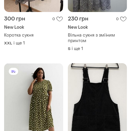
300 грн
230 грн
0
0
New Look
New Look
Коротка сукня
Вільна сукня з зміїним
принтом
і ще
1
XXL
і ще
1
S