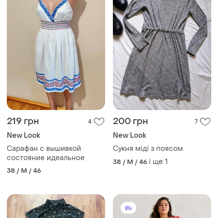
219 грн
200 грн
4
7
New Look
New Look
Сарафан с вышивкой
Сукня міді з поясом
состояние идеальное
і ще
1
38 / M / 46
38 / M / 46