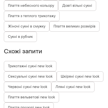
Плаття небесного кольору
Довгі вільні сукні
Плаття з теплого трикотажу
Жіночі сукні в смужку
Плаття великих розмірів
Сукні в рубчик
Схожі запити
Трикотажні сукні new look
Сексуальні сукні new look
Шкіряні сукні new look
Червоні сукні new look
Лляні сукні new look
Плаття вельветові new look
Плаття прозорі new look