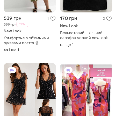
539 грн
170 грн
1
0
-11%
599 грн
New Look
New Look
Вельветовий шкільний
сарафан чорний new look
Комфортне з об'ємними
рукавами плаття 👗
і ще
1
S
великого розміру
і ще
1
48