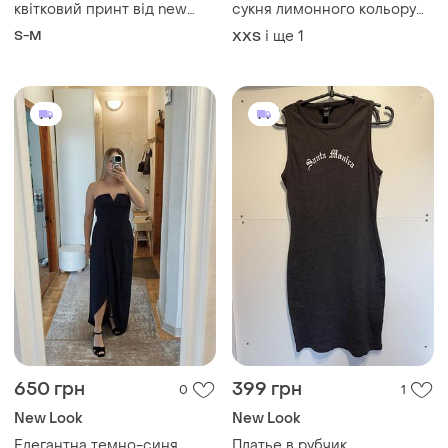
квітковий принт від new
сукня лимонного кольору
look 🌸
new look
S-M
і ще
1
XХS
650 грн
399 грн
0
1
New Look
New Look
Елегантна темно-синя
Платье в рубчик