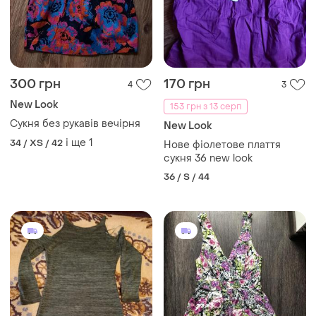
300 грн
170 грн
4
3
New Look
153 грн з 13 серп
Сукня без рукавів вечірня
New Look
і ще
1
34 / XS / 42
Нове фіолетове плаття
сукня 36 new look
36 / S / 44