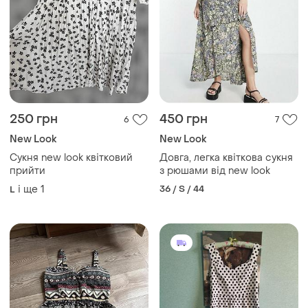
250 грн
450 грн
6
7
New Look
New Look
Сукня new look квітковий
Довга, легка квіткова сукня
прийти
з рюшами від new look
і ще
1
36 / S / 44
L