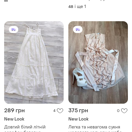
M
і ще
1
48
289 грн
375 грн
4
0
New Look
New Look
Довгий білий літній
Легка та невагома сукня