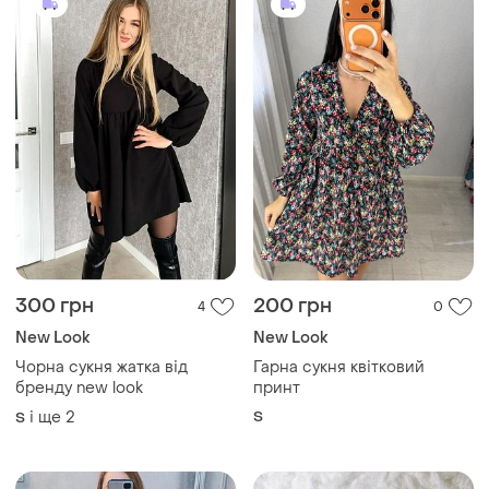
300 грн
200 грн
4
0
New Look
New Look
Чорна сукня жатка від
Гарна сукня квітковий
бренду new look
принт
і ще
2
S
S