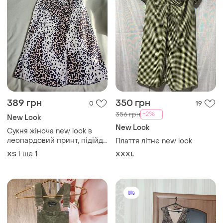
389 грн
350 грн
0
19
-2%
356 грн
New Look
New Look
Сукня жіноча new look в
леопардовий принт, підійде
Плаття літнє new look
на розмір xs/s,у складі
і ще
1
ХS
XXXL
100% віскози