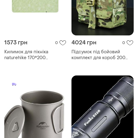
1573 грн
4024 грн
0
0
Килимок для пікніка
Підсумок під бойовий
naturehike 170*200
комплект для короб 200
cnh22dz025, світло-зелений
cartridges 5,56 , ...