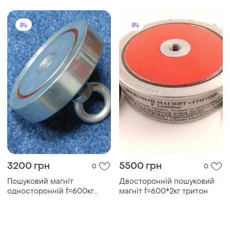
3200 грн
5500 грн
0
0
Пошуковий магніт
Двосторонній пошуковий
односторонній f=600кг
магніт f=600*2кг тритон
редмаг