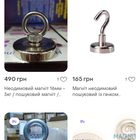
490 грн
165 грн
1
1
Неодимовий магніт 16мм -
Магніт неодимовий
5кг / пошуковий магніт /
пошуковий із гачком
магніт для пошуків металу
25x7мм n52 до 12 кг