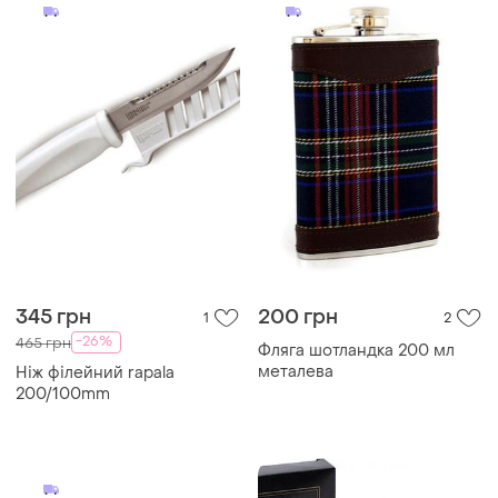
345 грн
200 грн
1
2
-26%
465 грн
Фляга шотландка 200 мл
металева
Ніж філейний rapala
200/100mm