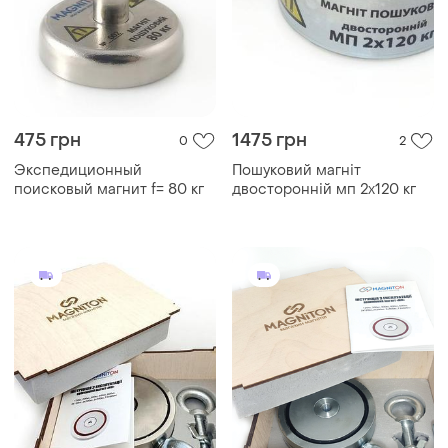
475 грн
1475 грн
0
2
Экспедиционный
Пошуковий магніт
поисковый магнит f= 80 кг
двосторонній мп 2х120 кг