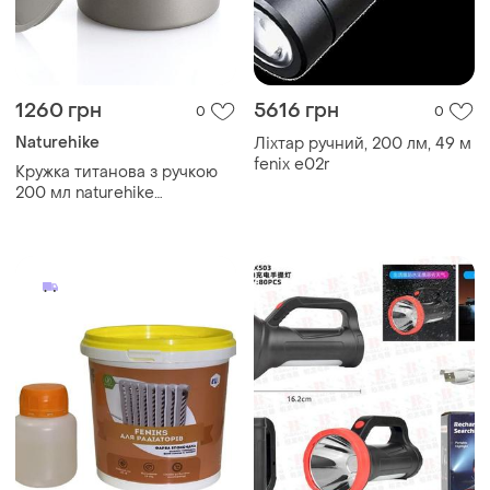
1260 грн
5616 грн
0
0
Naturehike
Ліхтар ручний, 200 лм, 49 м
fenix e02r
Кружка титанова з ручкою
200 мл naturehike
nh20cj005