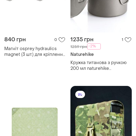
840 грн
1235 грн
0
1
-2%
1259 грн
Магніт osprey hydraulics
magnet (3 шт.) для кріплення
Naturehike
клапана гідравлічної трубки
Кружка титанова з ручкою
до грудного ременя
200 мл naturehike
nh20cj005