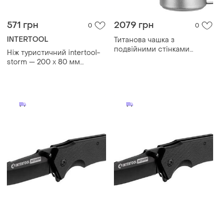
571 грн
2079 грн
0
0
INTERTOOL
Титанова чашка з
подвійними стінками
Ніж туристичний intertool-
pacoone 200 + 100 мл
storm — 200 x 80 мм
складаний