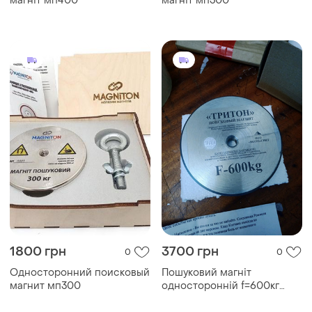
магніт мп400
магніт мп300
1800 грн
3700 грн
0
0
Односторонний поисковый
Пошуковий магніт
магнит мп300
односторонній f=600кг
тритон