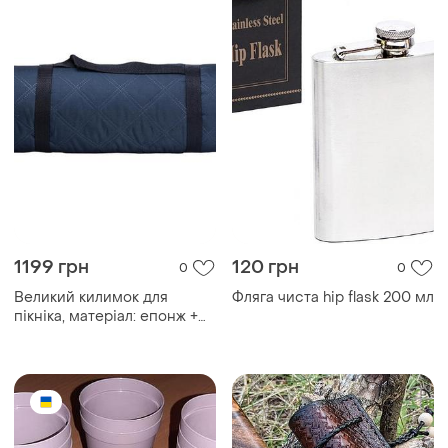
1199 грн
120 грн
0
0
Великий килимок для
Фляга чиста hip flask 200 мл
пікніка, матеріал: епонж +
голкопробивна бавовна +
алюмінієва плівкова основа
200*200 см