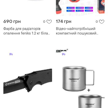
690 грн
174 грн
0
0
Фарба для радіаторів
Відео-найпотрібніший
опалення feniks 1.2 кг біла
компактний пошуковий
глянцева без запаху
ліхтар-прожектор pol...