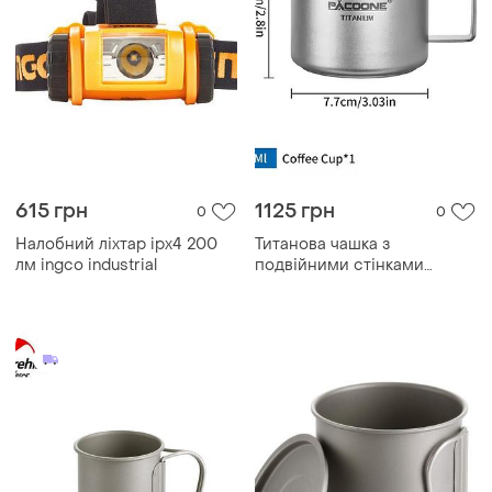
615 грн
1125 грн
0
0
Налобний ліхтар ipx4 200
Титанова чашка з
лм ingco industrial
подвійними стінками
pacoone 200 мл