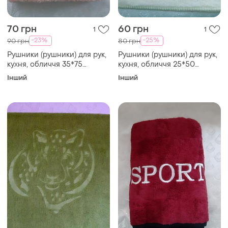
70 грн
60 грн
1
1
-23%
-25%
90 грн
80 грн
Рушники (рушники) для рук,
Рушники (рушники) для рук,
кухня, обличчя 35*75
кухня, обличчя 25*50
мікрофібра махра з
мікрофібра молочний,
Інший
Інший
петелькою рожевий
бежевий "тігри"