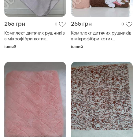
255 грн
255 грн
0
0
Комплект дитячих рушників
Комплект дитячих рушників
з мікрофібри котик
з мікрофібри котик
баня+кухня
баня+кухня
Інший
Інший