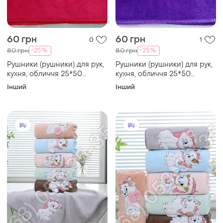
60 грн
60 грн
0
1
-25%
-25%
80 грн
80 грн
Рушники (рушники) для рук,
Рушники (рушники) для рук,
кухня, обличчя 25*50
кухня, обличчя 25*50
мікрофібра червоний "тигр"
мікрофібра бузковий "тигр"
Інший
Інший