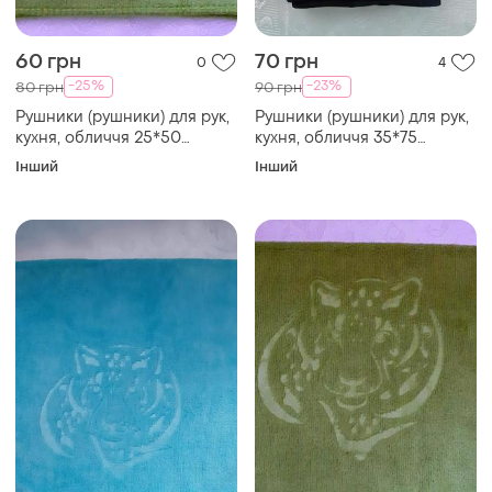
60 грн
70 грн
0
4
-25%
-23%
80 грн
90 грн
Рушники (рушники) для рук,
Рушники (рушники) для рук,
кухня, обличчя 25*50
кухня, обличчя 35*75
мікрофібра зелений,
мікрофібра махра червоний
Інший
Інший
оливковий "тигр"
"спорт"