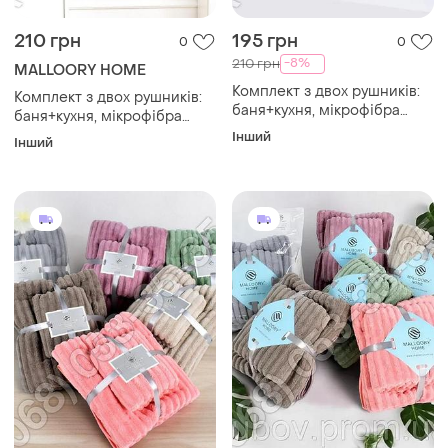
210 грн
195 грн
0
0
-8%
210 грн
MALLOORY HOME
Комплект з двох рушників:
Комплект з двох рушників:
баня+кухня, мікрофібра
баня+кухня, мікрофібра
однотонний
однотонний
Інший
Інший