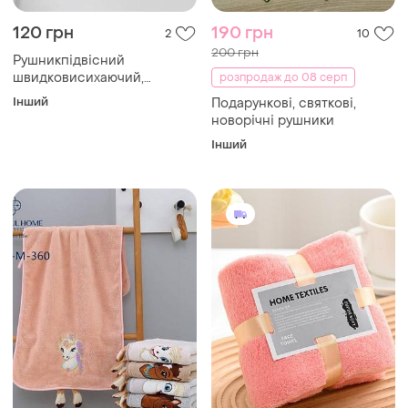
120 грн
190 грн
2
10
200 грн
Рушникпідвісний
швидковисихаючий,
розпродаж до 08 серп
комплект 2 шт.
Інший
Подарункові, святкові,
новорічні рушники
Інший