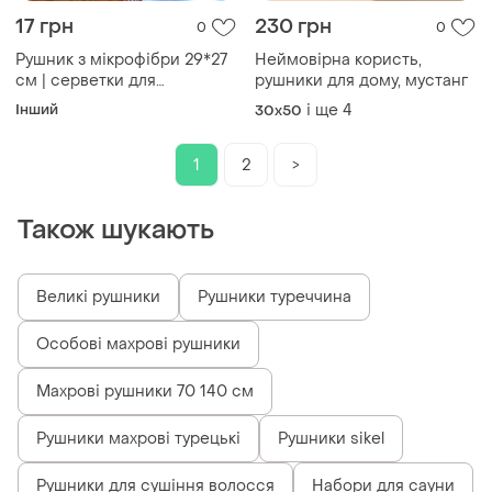
17 грн
230 грн
0
0
Рушник з мікрофібри 29*27
Неймовірна користь,
см | серветки для
рушники для дому, мустанг
прибирання |
Інший
і ще
4
30x50
1
2
>
Також шукають
Великі рушники
Рушники туреччина
Особові махрові рушники
Махрові рушники 70 140 см
Рушники махрові турецькі
Рушники sikel
Рушники для сушіння волосся
Набори для сауни