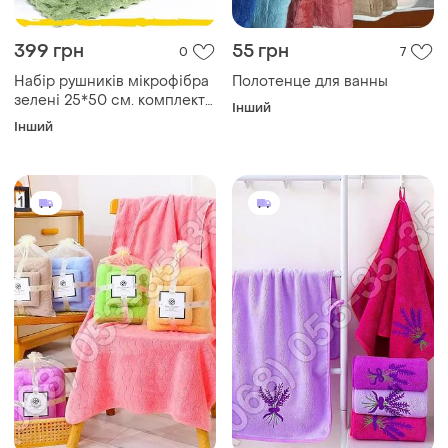
399 грн
55 грн
0
7
Набір рушників мікрофібра
Полотенце для ванны
зелені 25*50 см. комплект
Інший
рушників 10 шт. для кухні,
Інший
для авто