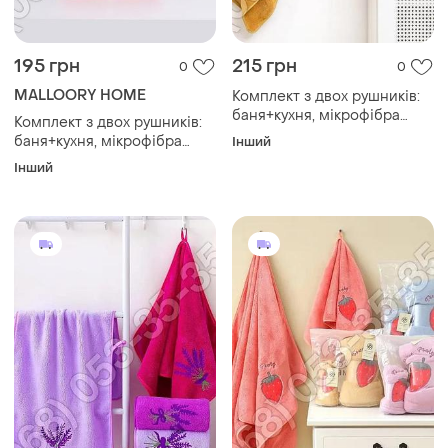
195 грн
215 грн
0
0
MALLOORY HOME
Комплект з двох рушників:
баня+кухня, мікрофібра
Комплект з двох рушників:
однотонний
баня+кухня, мікрофібра
Інший
однотонний
Інший