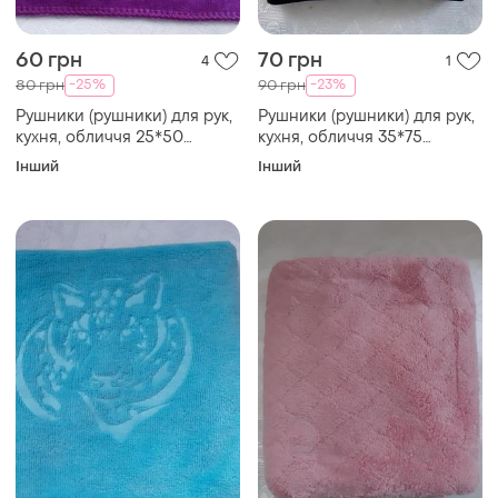
60 грн
70 грн
4
1
-25%
-23%
80 грн
90 грн
Рушники (рушники) для рук,
Рушники (рушники) для рук,
кухня, обличчя 25*50
кухня, обличчя 35*75
мікрофібра фіолетовий,
мікрофібра махра зелений,
Інший
Інший
бузковий "тигр"
оливковий "спорт"