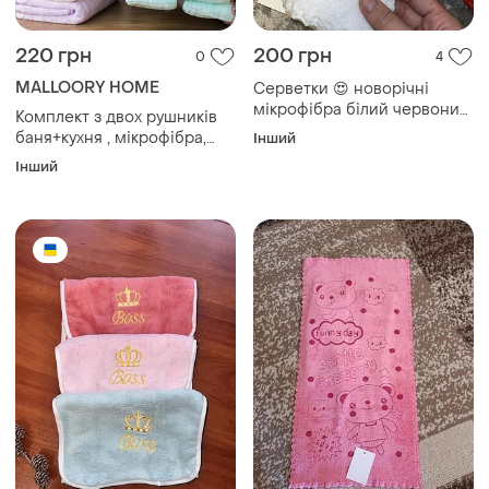
220 грн
200 грн
0
4
MALLOORY HOME
Серветки 😍 новорічні
мікрофібра білий червоний
Комплект з двох рушників
зелений ціна за набір
баня+кухня , мікрофібра,
Інший
якість супер!
Інший