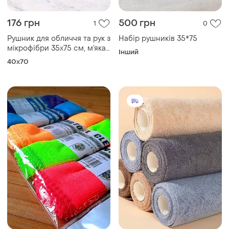
176 грн
500 грн
1
0
Рушник для обличчя та рук з
Набір рушників 35*75
мікрофібри 35х75 см, м’яка
Інший
махра «стільники» (сірий)
40x70