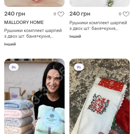
240 грн
240 грн
0
0
MALLOORY HOME
Рушники комплект шарпей
з двох шт: баня+кухня,
Рушники комплект шарпей
мікрофібра
з двох шт: баня+кухня,
Інший
мікрофібра
Інший