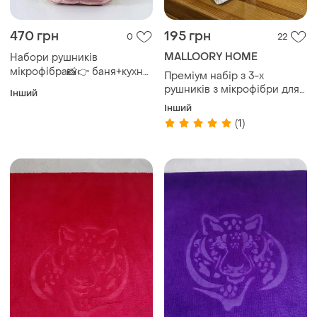
470 грн
195 грн
0
22
MALLOORY HOME
Набори рушників
мікрофібра📸👉 баня+кухня
Преміум набір з 3-х
ціна 480 грн
рушників з мікрофібри для
Інший
кухні, для рук та для
Інший
обличчя, висока щільність,
(1)
з петелькою, мʼякі, добре
поглинають, швидко
сохнуть