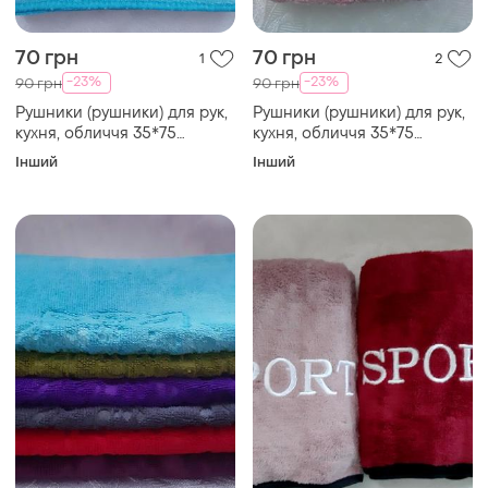
70 грн
70 грн
1
2
-23%
-23%
90 грн
90 грн
Рушники (рушники) для рук,
Рушники (рушники) для рук,
кухня, обличчя 35*75
кухня, обличчя 35*75
мікрофібра махра синій,
мікрофібра махра з
Інший
Інший
блакитний "тигр"
петелькою рожевий, фуксія,
сливовий