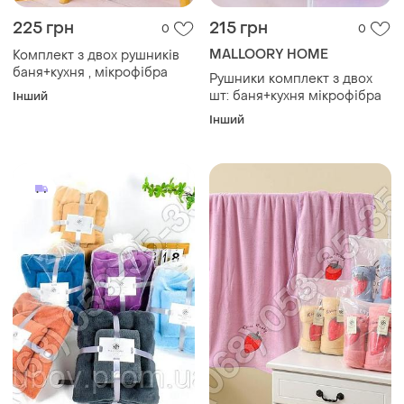
225 грн
215 грн
0
0
MALLOORY HOME
Комплект з двох рушників
баня+кухня , мікрофібра
Рушники комплект з двох
шт: баня+кухня мікрофібра
Інший
Інший