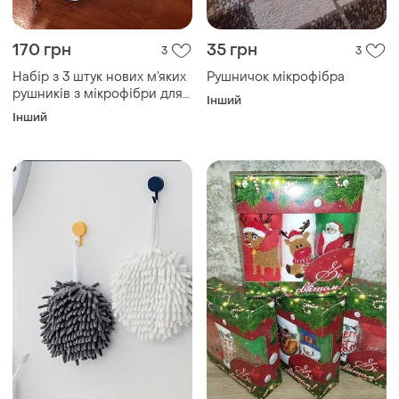
170 грн
35 грн
3
3
Набір з 3 штук нових м’яких
Рушничок мікрофібра
рушників з мікрофібри для
Інший
обличчя і рук
Інший