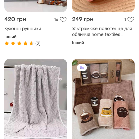
420 грн
249 грн
16
1
Кухонні рушники
Ультрам'яке полотенце для
обличчя home textiles
Інший
(35х75 см)
Інший
(2)