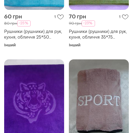
60 грн
70 грн
1
1
-25%
-23%
80 грн
90 грн
Рушники (рушники) для рук,
Рушники (рушники) для рук,
кухня, обличчя 25*50
кухня, обличчя 35*75
мікрофібра синій,
мікрофібра махра зелений
Інший
Інший
блакитний "тигр"
"тигр"