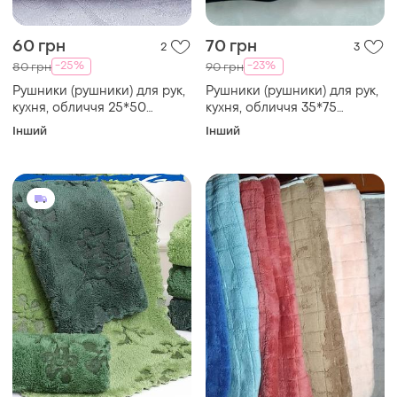
60 грн
70 грн
2
3
-25%
-23%
80 грн
90 грн
Рушники (рушники) для рук,
Рушники (рушники) для рук,
кухня, обличчя 25*50
кухня, обличчя 35*75
мікрофібра червоний,
мікрофібра махра рожевий,
Інший
Інший
бузковий, фіолетовий,
червоний, синій,
сірий, зелений, синій
сірий,зелений "спорт"