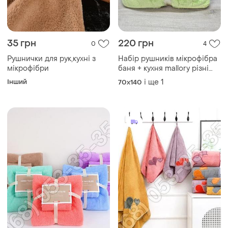
35 грн
220 грн
0
4
Рушнички для рук,кухні з
Набір рушників мікрофібра
мікрофібри
баня + кухня mallory різні
кольори 153
Інший
і ще
1
70x140