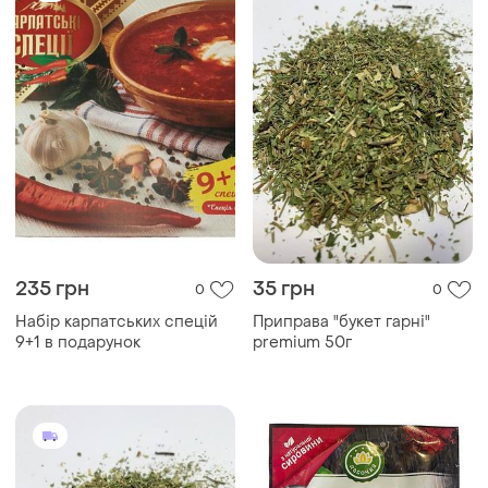
235 грн
35 грн
0
0
Набір карпатських спецій
Приправа "букет гарні"
9+1 в подарунок
premium 50г