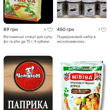
89 грн
450 грн
0
1
В'єтнамські спеції для супу
Подарунковий набір в
фо га pho ga 75 г, 4 кубики
ексклюзивному
(в'єтн...
дерев'яному ящичку