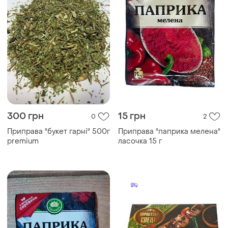
300 грн
15 грн
0
2
Приправа "букет гарні" 500г
Приправа "паприка мелена"
premium
ласочка 15 г