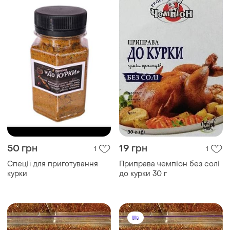
50 грн
19 грн
1
1
Спеції для приготування
Приправа чемпіон без солі
курки
до курки 30 г