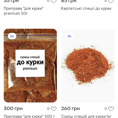
35 грн
85 грн
0
0
Приправа "для курки"
Карпатські спеції до курки
premium 50г
300 грн
260 грн
0
0
Приправа "для курки" 500 г
Суміш спецій для курки.1кг