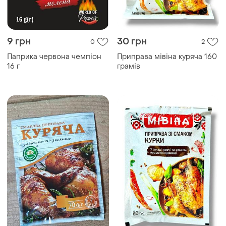
9 грн
30 грн
0
2
Паприка червона чемпіон
Приправа мівіна куряча 160
16 г
грамів