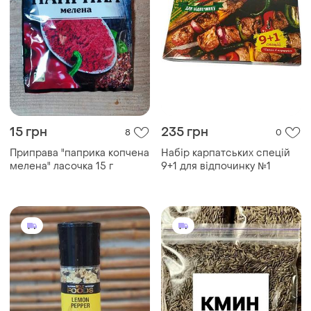
15 грн
235 грн
8
0
Приправа "паприка копчена
Набір карпатських спецій
мелена" ласочка 15 г
9+1 для відпочинку №1