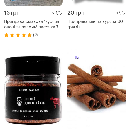
15 грн
20 грн
9
1
Приправа смакова "куряча
Приправа мівіна куряча 80
овочі та зелень" ласочка 70
грамів
г
(2)