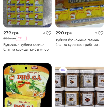
279 грн
290 грн
3
2
-1%
280 грн
Кубики бульонные галина
бланка куриные грибные
Бульоные кубики галина
мясные приправа
бланка курица грибы мясо