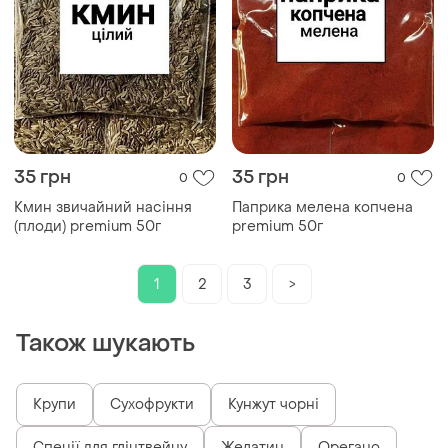
35 грн
35 грн
0
0
Кмин звичайний насіння
Паприка мелена копчена
(плоди) premium 50г
premium 50г
1
2
3
>
Також шукають
Крупи
Сухофрукти
Кунжут чорні
Спеції для глінтвейну
Желатин
Орегано