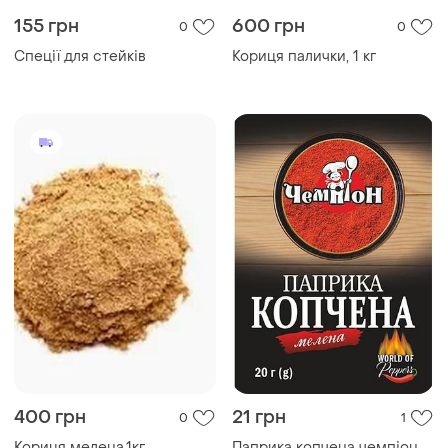
155 грн
600 грн
0
0
Спеції для стейків
Кориця палички, 1 кг
400 грн
21 грн
0
1
Кориця мелена,1кг
Паприка копчена чемпіон