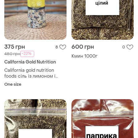
375 грн
600 грн
8
0
-22%
480 грн
Кмин 1000г
California Gold Nutrition
California gold nutrition
foods сіль із лимоном і
перцем у млинку 205 г
One size