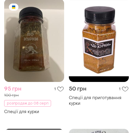
95 грн
50 грн
1
1
100 грн
Спеції для приготування
курки
розпродаж до 08 серп
Спеції для курки