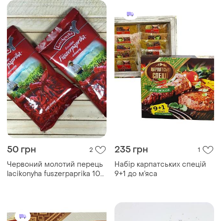
50 грн
235 грн
2
1
Червоний молотий перець
Набір карпатських спецій
lacikonyha fuszerpaprika 100
9+1 до м’яса
г.