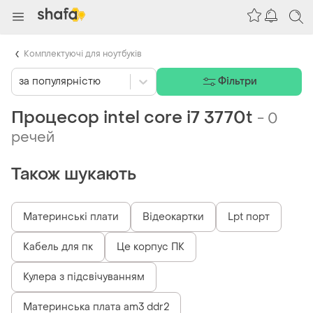
Комплектуючі для ноутбуків
за популярністю
Фільтри
Процесор intel core i7 3770t
-
0
речей
Також шукають
Материнські плати
Відеокартки
Lpt порт
Кабель для пк
Це корпус ПК
Кулера з підсвічуванням
Материнська плата am3 ddr2