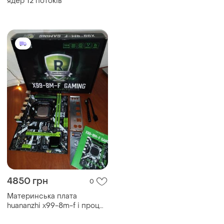
ядер 12 потоків
4850 грн
0
Материнська плата
huananzhi x99-8m-f і проц
xeon e5 2630v3 s 2...