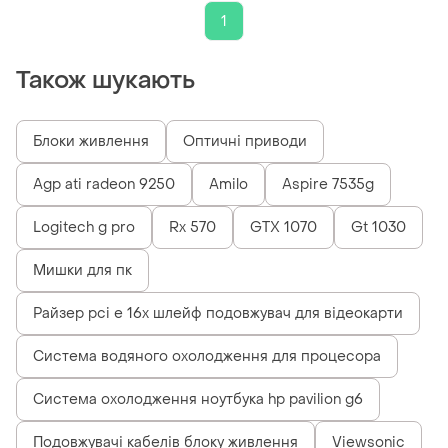
1
Також шукають
Блоки живлення
Оптичні приводи
Agp ati radeon 9250
Amilo
Aspire 7535g
Logitech g pro
Rx 570
GTX 1070
Gt 1030
Мишки для пк
Райзер pci e 16x шлейф подовжувач для відеокарти
Система водяного охолодження для процесора
Система охолодження ноутбука hp pavilion g6
Подовжувачі кабелів блоку живлення
Viewsonic