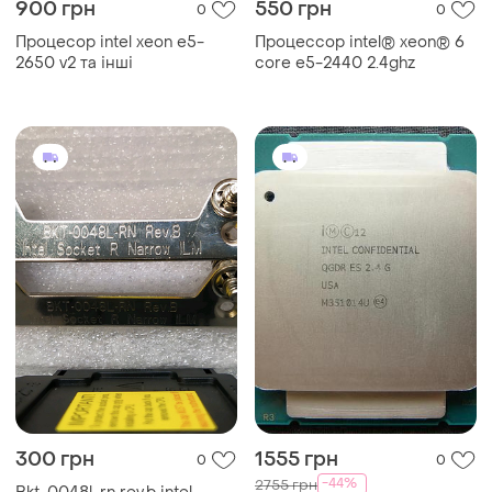
900 грн
550 грн
0
0
Процесор intel xeon e5-
Процессор intel® xeon® 6
2650 v2 та інші
core e5-2440 2.4ghz
300 грн
1555 грн
0
0
-44%
2755 грн