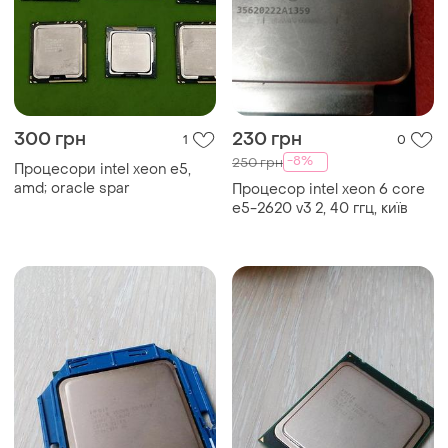
300 грн
230 грн
1
0
-8%
250 грн
Процесори intel xeon e5,
amd; oracle spar
Процесор intel xeon 6 core
e5-2620 v3 2, 40 ггц, київ