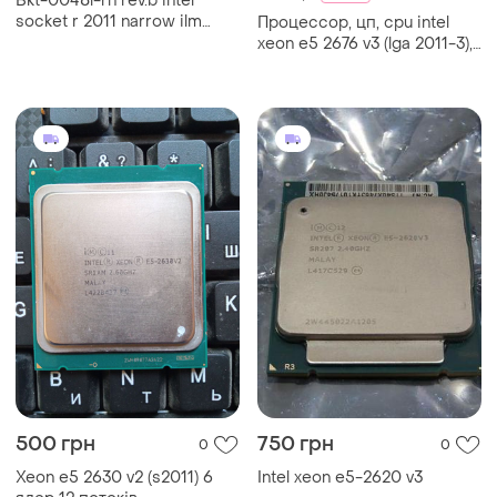
Bkt-0048l-rn rev.b intel
socket r 2011 narrow ilm
Процессор, цп, cpu intel
lga2011-3 super
xeon e5 2676 v3 (lga 2011-3),
чипсет x99
500 грн
750 грн
0
0
Xeon e5 2630 v2 (s2011) 6
Intel xeon e5-2620 v3