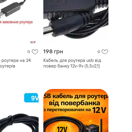
198 грн
0
0
 роутера на 24
Кабель для роутера usb від
оутерів
повер банку 12v-9v (5,5х2,1)