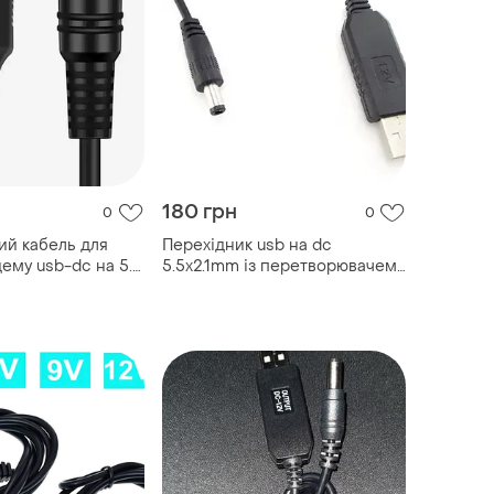
180 грн
0
0
ий кабель для
Перехідник usb на dc
ему usb-dc на 5.5
5.5x2.1mm із перетворювачем
5v-9v/12v для роутера