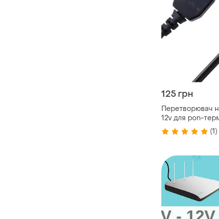
125 грн
Перетворювач на
12v для pon-тер
роутера
(1)