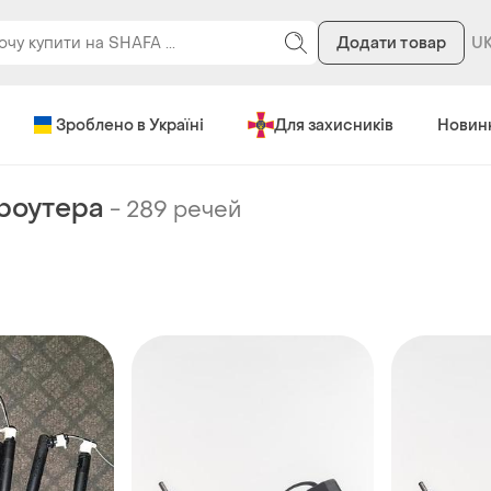
Додати товар
Зроблено в Україні
Для захисників
Новин
 роутера
-
289 речей