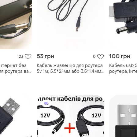
53 грн
100 грн
23
0
нтернет без
Кабель живлення для роутера
Кабель usb 5v
ля роутера вай
5v 1м, 5.5*2.1мм або 3.5*1.4мм,
роутера, інт
від павербанка