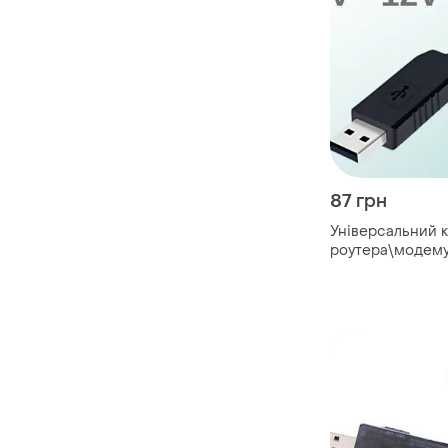
87 грн
Універсальний 
роутера\модему 
x 2.1мм