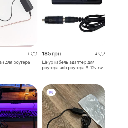
185 грн
1
4
ч для роутера
Шнур кабель адаптер для
роутера usb роутера 9-12v kws
910