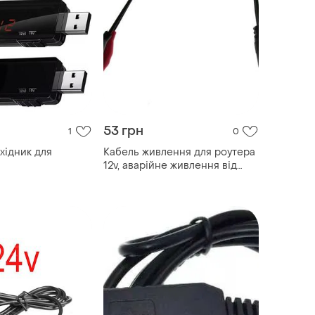
53 грн
1
0
хідник для
Кабель живлення для роутера
12v, аварійне живлення від
акумулятора, original