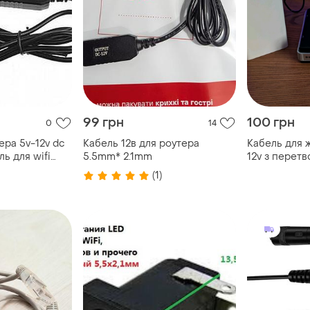
99 грн
100 грн
0
14
ера 5v-12v dc
Кабель 12в для роутера
Кабель для 
ль для wifi
5.5mm* 2.1mm
12v з перет
творювачем
(1)