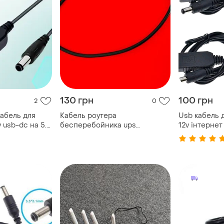
130 грн
100 грн
2
0
кабель для
Кабель роутера
Usb кабель д
usb-dc на 5.5
бесперебойника ups
12v інтернет
5.5х2.5(2.1) папа-папа