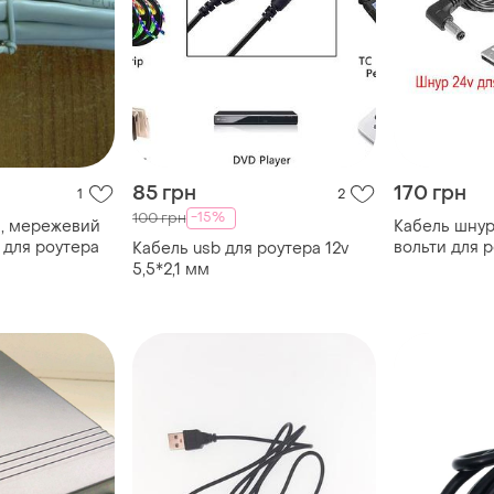
85 грн
170 грн
1
2
-15%
100 грн
ь, мережевий
Кабель шнур
 для роутера
вольти для р
Кабель usb для роутера 12v
5,5*2,1 мм