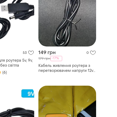
149 грн
53
0
-17%
179 грн
ля роутера 5v, 9v,
 без світла
Кабель живлення роутера з
перетворювачем напруги 12v
(6)
usb