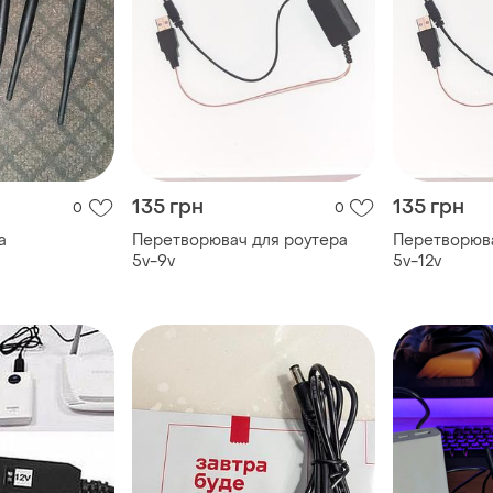
135 грн
135 грн
0
0
а
Перетворювач для роутера
Перетворюва
5v-9v
5v-12v