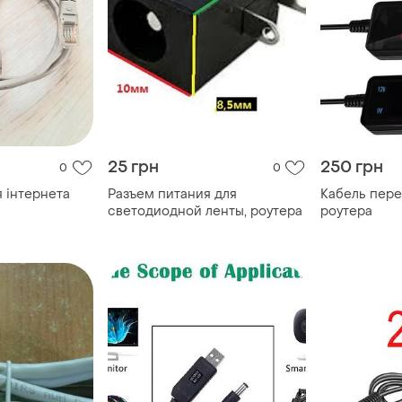
25 грн
250 грн
0
0
 інтернета
Разъем питания для
Кабель пере
светодиодной ленты, роутера
роутера