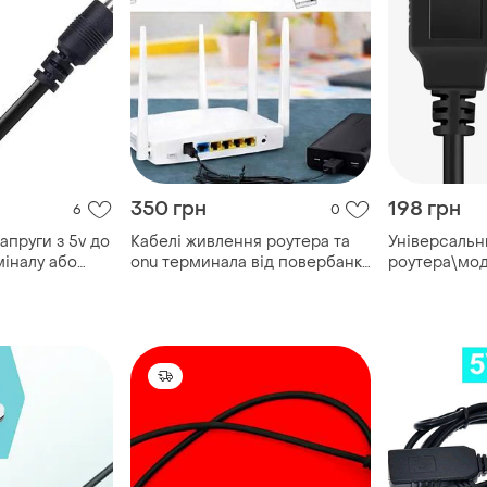
350 грн
198 грн
6
0
пруги з 5v до
Кабелі живлення роутера та
Універсальн
міналу або
onu терминала від повербанка
роутера\мод
usb-dc 5-12v
x 2.1мм