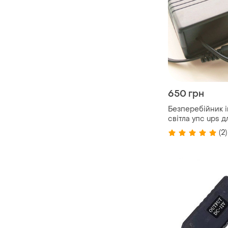
650 грн
Безперебійник і
світла упс ups д
фай упс дбж
(2)