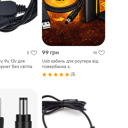
99 грн
5
10
, 9v, 12v для
Usb кабель для роутера від
ернет без світла
повербанка з
перетворювачем на 12 v.
(3)