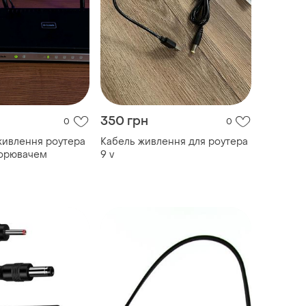
350 грн
0
0
живлення роутера
Кабель живлення для роутера
ворювачем
9 v