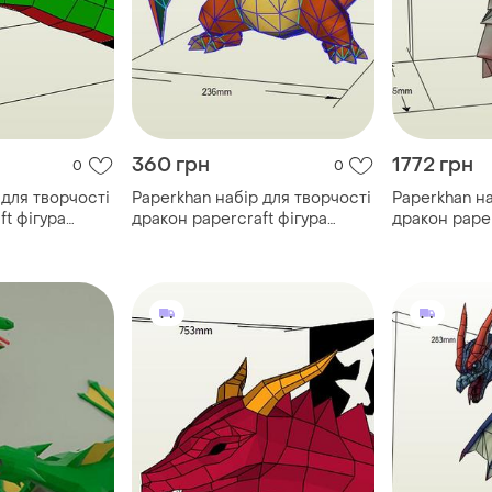
360 грн
1772 грн
0
0
 для творчості
Paperkhan набір для творчості
Paperkhan на
ft фігура
дракон papercraft фігура
дракон paper
абір
розвивальний набір
розвивальни
ір іграшка
подарунок сувенір іграшка
подарунок с
антистрес
антистрес