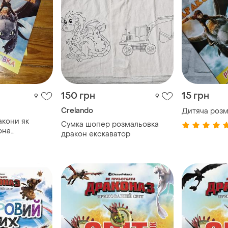
150 грн
15 грн
9
9
Crelando
Дитяча розм
акони як
Сумка шопер розмальовка
она
дракон екскаватор