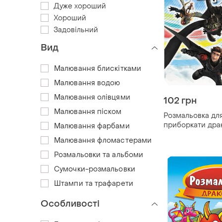
Дуже хороший
Хороший
Задовільний
Вид
Малювання блискітками
Малювання водою
Малювання олівцями
102 грн
Малювання піском
Розмальовка для
приборкати драк
Малювання фарбами
до польоту" 116
Малювання фломастерами
кольоровий штр
Розмальовки та альбоми
Сумочки-розмальовки
Штампи та трафарети
Особливості