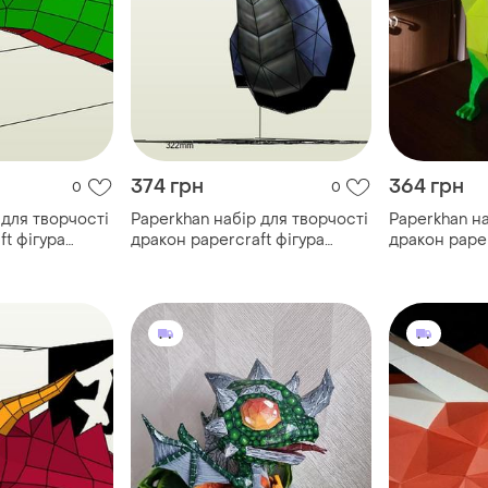
374 грн
364 грн
0
0
 для творчості
Paperkhan набір для творчості
Paperkhan на
ft фігура
дракон papercraft фігура
дракон paper
абір
розвивальний набір
розвивальни
ір іграшка
подарунок сувенір іграшка
подарунок с
антистрес
антистрес