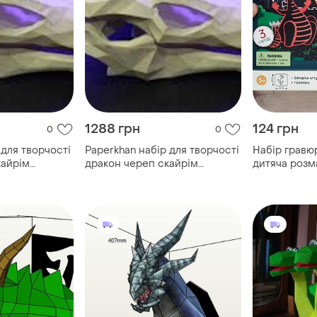
1288 грн
124 грн
0
0
 для творчості
Paperkhan набір для творчості
Набір гравюр
кайрім
дракон череп скайрім
дитяча розм
а, що
papercraft фігура, що
антистрес 
 подарунок
розвиває набір подарунок