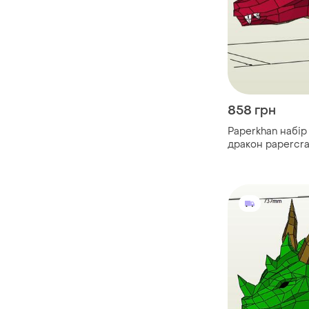
858 грн
Paperkhan набір
дракон papercra
розвивальний н
подарунок сувен
антистрес