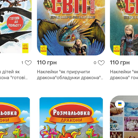
110 грн
110 грн
1
0
 дітей як
Наклейки "як приручити
Наклейки "я
она "готові
дракона"обладунки дракона"
дракона" гон
3001
1162002
1162001
их