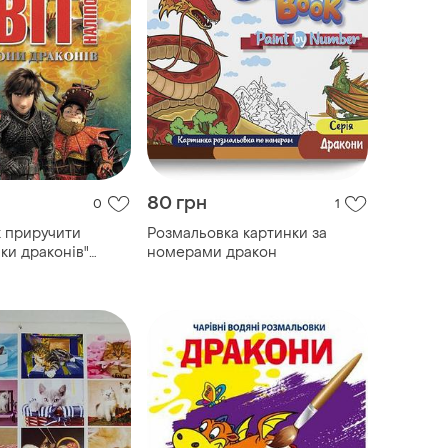
80 грн
0
1
к приручити
Розмальовка картинки за
ки драконів"
номерами дракон