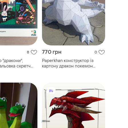
770 грн
8
0
 "дракони",
Paperkhan конструктор із
альовка скретч
картону дракон покемон
dodo
чорницярд papercraft 3d
фігура розвивальний набір
антистрес