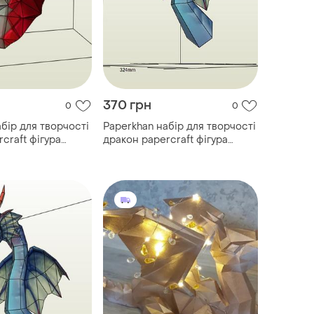
370 грн
0
0
бір для творчості
Paperkhan набір для творчості
craft фігура
дракон papercraft фігура
й набір
розвивальний набір
увенір іграшка
подарунок сувенір іграшка
антистрес