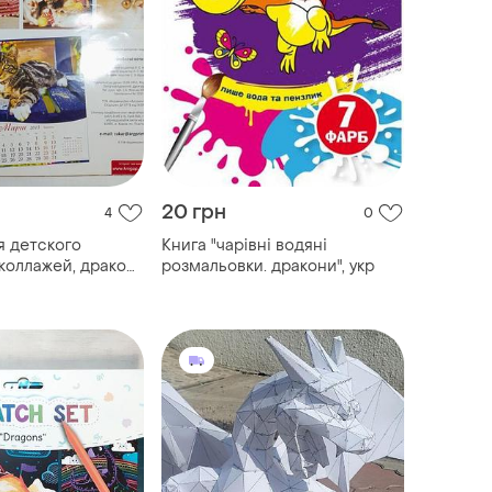
20 грн
4
0
я детского
Книга "чарівні водяні
коллажей, дракон,
розмальовки. дракони", укр
, библия, 50 штук