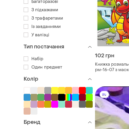
Багаторазові
З підказками
З трафаретами
Із завданнями
У валізці
Тип постачання
102 грн
Набір
Книжка розмаль
Один предмет
рм-16-07 з мас
Колір
Бренд