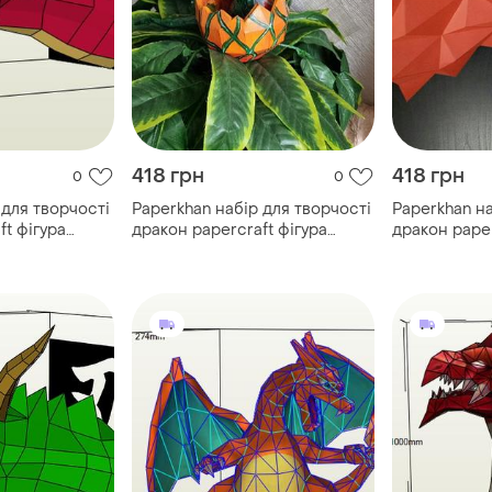
418 грн
418 грн
0
0
 для творчості
Paperkhan набір для творчості
Paperkhan на
ft фігура
дракон papercraft фігура
дракон paper
абір
розвивальний набір
розвивальни
ір іграшка
подарунок сувенір іграшка
подарунок с
антистрес
антистрес