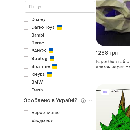
Disney
Danko Toys
Bambi
Пегас
РАНОК
1288 грн
Strateg
Paperkhan набір
Brushme
дракон череп с
papercraft фігур
Ideyka
розвиває набір
BMW
Fresh
Зроблено в Україні?
Виробництво
Хендмейд