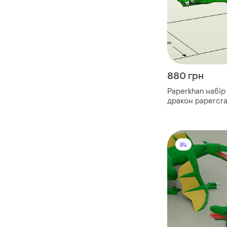
880 грн
Paperkhan набір
дракон papercra
розвивальний н
подарунок сувен
антистрес