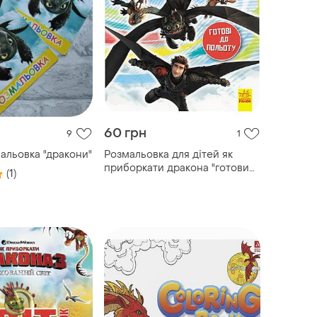
60 грн
9
1
альовка "дракони"
Розмальовка для дітей як
приборкати дракона "готови
(1)
до польоту" 1163001
кольоровий штрих