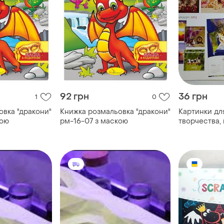
92 грн
36 грн
1
0
овка "дракони"
Книжка розмальовка "дракони"
Картинки дл
кою
рм-16-07 з маскою
творчества, 
пейзаж, коты