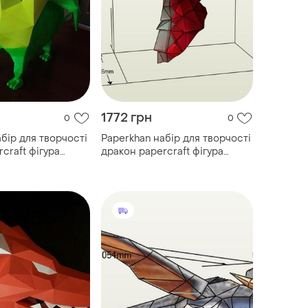
1772 грн
0
0
бір для творчості
Paperkhan набір для творчості
craft фігура
дракон papercraft фігура
й набір
розвивальний набір
увенір іграшка
подарунок сувенір іграшка
антистрес