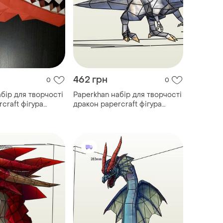
462 грн
0
0
бір для творчості
Paperkhan набір для творчості
craft фігура
дракон papercraft фігура
й набір
розвивальний набір
увенір іграшка
подарунок сувенір іграшка
антистрес