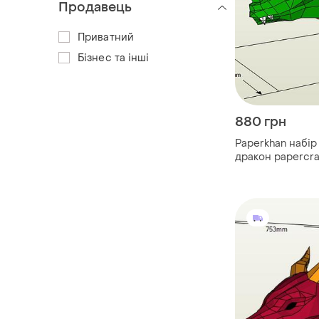
Продавець
Приватний
Бізнес та інші
880 грн
Paperkhan набір
дракон papercra
розвивальний н
подарунок сувен
антистрес