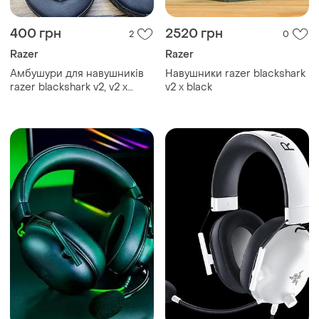
400 грн
2520 грн
2
0
Razer
Razer
Амбушури для навушників
Навушники razer blackshark
razer blackshark v2, v2 x
v2 x black
black чорні