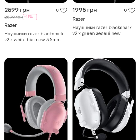
2599 грн
1995 грн
0
0
-11%
2899 грн
Razer
Razer
Наушники razer blackshark
v2 x green зелені new
Наушники razer blackshark
v2 x white білі new 3.5mm