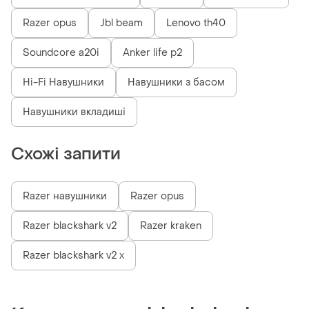
Razer opus
Jbl beam
Lenovo th40
Soundcore a20i
Anker life p2
Hi-Fi Навушники
Навушники з басом
Навушники вкладиші
Схожі запити
Razer навушники
Razer opus
Razer blackshark v2
Razer kraken
Razer blackshark v2 x