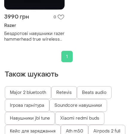
3990 грн
0
Razer
Бездротові навушники razer
hammerhead true wireless
2-го покоління, активне
шумопоглинання anc,
мікрофон enc, rgb
1
Також шукають
Major 2 bluetooth
Retevis
Beats audio
Ігрова гарнітура
Soundcore навушники
Навушники jbl tune
Xiaomi redmi buds
Кейс для заряджання
Ath m50
Airpods 2 full