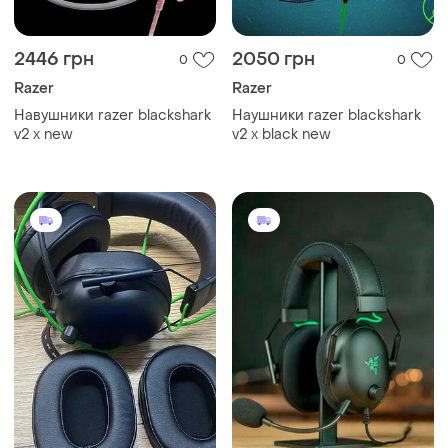
2446 грн
2050 грн
0
0
Razer
Razer
Навушники razer blackshark
Наушники razer blackshark
v2 x new
v2 x black new