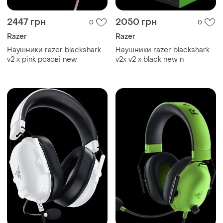
2447 грн
2050 грн
0
0
Razer
Razer
Наушники razer blackshark
Наушники razer blackshark
v2 x pink розові new
v2x v2 x black new n