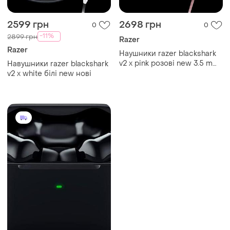
2599 грн
2698 грн
0
0
-11%
2899 грн
Razer
Razer
Наушники razer blackshark
v2 x pink розові new 3.5 mm
Навушники razer blackshark
game
v2 x white білі new нові