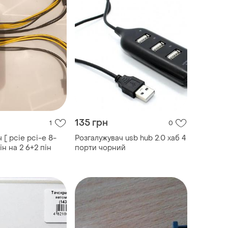
135 грн
1
0
 [ pcie pci-e 8-
Розгалужувач usb hub 2.0 хаб 4
пін на 2 6+2 пін
порти чорний