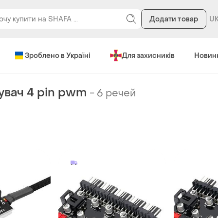
Додати товар
Зроблено в Україні
Для захисників
Новин
увач 4 pin pwm
-
6 речей