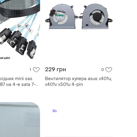
229 грн
1
0
ідник mini sas
Вентилятор кулера asus x401u,
87 на 4-e sata 7-
x401v x501u 4-pin