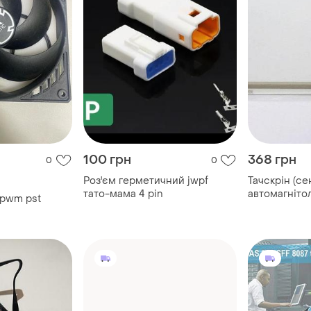
100 грн
368 грн
0
0
Роз'єм герметичний jwpf
Тачскрін (се
тато-мама 4 pin
автомагнітол
 pwm pst
pin