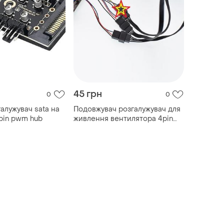
45 грн
0
0
алужувач sata на
Подовжувач розгалужувач для
 pin pwm hub
живлення вентилятора 4pin
pwm pin fan