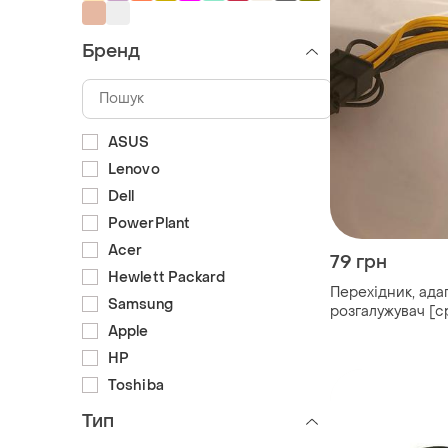
Бренд
ASUS
Lenovo
Dell
PowerPlant
Acer
79 грн
Hewlett Packard
Перехідник, ада
Samsung
розгалужувач [cp
pin] на 2 х 6+2 п
Apple
6+2 pin ]
HP
Toshiba
Тип