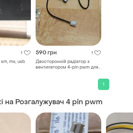
590 грн
1
1
, sm, ms, usb
Двосторонній радіатор з
вентилятором 4-pin pwm для
ssd m.2 ngff
1
жі на Розгалужувач 4 pin pwm