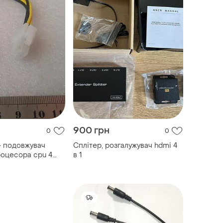
900 грн
0
0
- подовжувач
Сплітер, розгалужувач hdmi 4
оцесора cpu 4
в 1