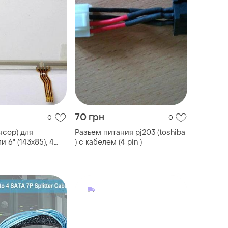
70 грн
0
0
нсор) для
Разъем питания pj203 (toshiba
и 6" (143x85), 4
) с кабелем (4 pin )