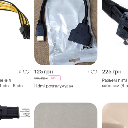
125 грн
225 грн
0
1
-14%
145 грн
лення
Разъем питан
pin - 8 pin
кабелем (4 pi
Hdmi розгалужувач