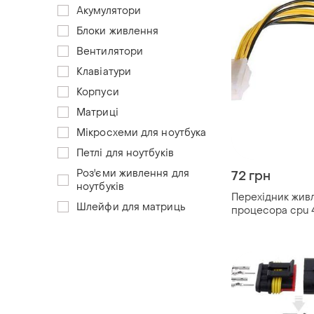
Акумулятори
Блоки живлення
Вентилятори
Клавіатури
Корпуси
Матриці
Мікросхеми для ноутбука
Петлі для ноутбуків
Роз'єми живлення для
72 грн
ноутбуків
Перехідник жив
Шлейфи для матриць
процесора cpu 4 
eps