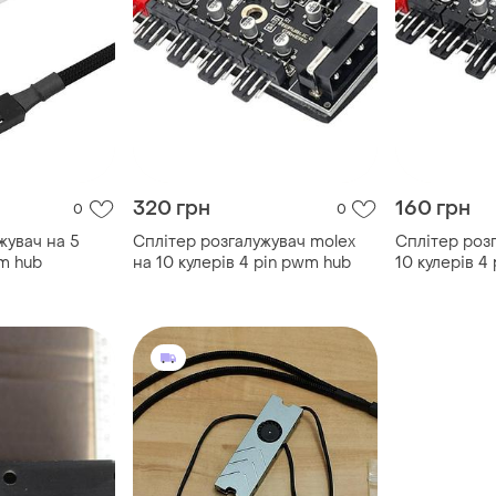
320 грн
160 грн
0
0
жувач на 5
Сплітер розгалужувач molex
Сплітер розг
wm hub
на 10 кулерів 4 pin pwm hub
10 кулерів 4