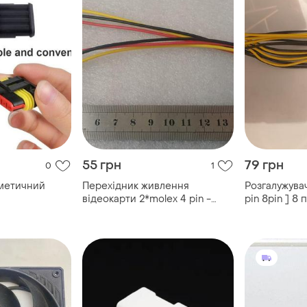
55 грн
79 грн
0
1
рметичний
Перехідник живлення
Розгалужувач
відеокарти 2*molex 4 pin -
pin 8pin ] 8 
pcie 6 pin