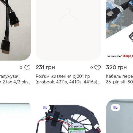
231 грн
320 грн
0
0
галужувач
Роз'єм живлення pj201 hp
Кабель перех
2 fan 4/3 pin,
(probook: 4311s, 4410s, 4416s) с
36-pin sff-80
кабелем (4 pin + 3 pin)
pin