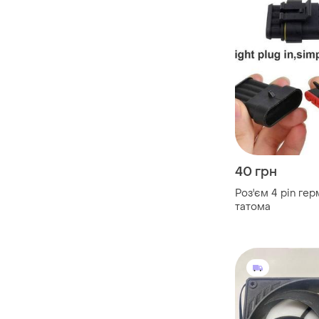
40 грн
Роз'єм 4 pin ге
татома