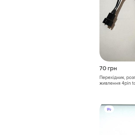
70 грн
Перехідник, роз
живлення 4pin to 
20cm