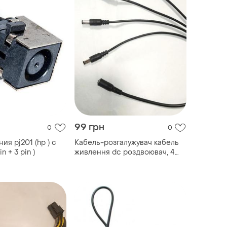
99 грн
0
0
ия pj201 (hp ) с
Кабель-розгалужувач кабель
n + 3 pin )
живлення dc роздвоювач, 4
вихода y-розгалужувач